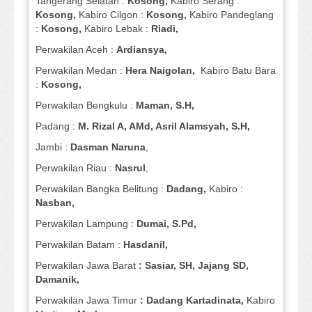
Tangerang Selatan :
Kosong,
Kabiro Serang :
Kosong,
Kabiro Cilgon :
Kosong,
Kabiro Pandeglang
:
Kosong,
Kabiro Lebak :
Riadi,
Perwakilan Aceh :
Ardiansya,
Perwakilan Medan :
Hera Naigolan,
Kabiro Batu Bara
:
Kosong,
Perwakilan Bengkulu :
Maman, S.H,
Padang :
M. Rizal A, AMd, Asril Alamsyah, S.H,
Jambi :
Dasman
Naruna
,
Perwakilan Riau :
Nasrul
,
Perwakilan Bangka Belitung :
Dadang,
Kabiro :
Nasban,
Perwakilan Lampung :
Dumai, S.Pd,
Perwakilan Batam :
Hasdanil,
Perwakilan Jawa Barat
: Sasiar, SH, Jajang SD,
Damanik,
Perwakilan Jawa Timur
: Dadang Kartadinata,
Kabiro