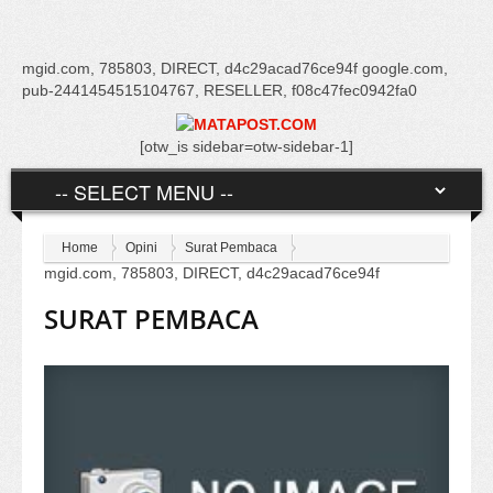
mgid.com, 785803, DIRECT, d4c29acad76ce94f google.com,
pub-2441454515104767, RESELLER, f08c47fec0942fa0
[otw_is sidebar=otw-sidebar-1]
Home
Opini
Surat Pembaca
mgid.com, 785803, DIRECT, d4c29acad76ce94f
SURAT PEMBACA