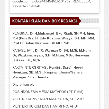
google.com, pub-2441454515104767, RESELLER,
f08c47fec0942fa0
KONTAK IKLAN DAN BOX REDAKSI
PEMBINA :
Dr.H.Muhamad
Eko
Riadi
, SH,MH
, Irjen.
Pol (Pur) Drs. H. Edy Kusuma Wijaya, SH.
MH,
MM,
Prof
.
Dr.Sutan Nasomal,SH.MH,PhD.
PANASEHAT :
Dr. R. Warman Q, SH, M.Si, M.Hum
,
Dr, Waqkimansyah, S.H, M.Hum, MSc
,
Herawan
Sukses, SE, M,Si
FAKTA INTERGRITAS : Pendiri :
Dr.(c). Hevvi
Henrizan
, SE, M.Si
,
Pimpinan Umum/General
Maneger:
Susi
Hernita
Diterbitkan oleh:
POSINDONESIA MEDIA MATAPOS (PT. PMM)
AKTE NOTARIS : RIAN ARIAPUTRA, SH, M.Kn
MENTERI HUKUM DAN HAM RI NO. AHU-