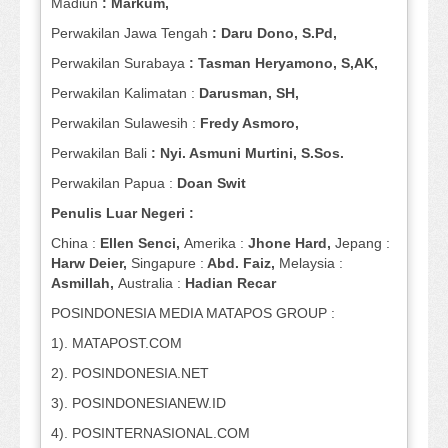
Madiun
: Markum,
Perwakilan Jawa Tengah
: Daru Dono, S.Pd,
Perwakilan Surabaya
: Tasman Heryamono, S,AK,
Perwakilan Kalimatan :
Darusman, SH,
Perwakilan Sulawesih :
Fredy Asmoro,
Perwakilan Bali
: Nyi. Asmuni Murtini, S.Sos.
Perwakilan Papua :
Doan Swit
Penulis Luar Negeri :
China :
Ellen Senci,
Amerika :
Jhone Hard,
Jepang :
Harw Deier,
Singapure :
Abd. Faiz,
Melaysia :
Asmillah,
Australia :
Hadian Recar
POSINDONESIA MEDIA MATAPOS GROUP :
1). MATAPOST.COM
2). POSINDONESIA.NET
3). POSINDONESIANEW.ID
4). POSINTERNASIONAL.COM