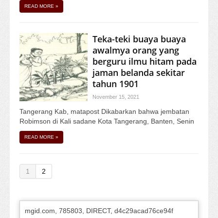
READ MORE
»
Teka-teki buaya buaya
awalmya orang yang
berguru ilmu hitam pada
jaman belanda sekitar
tahun 1901
November 15, 2021
Tangerang Kab, matapost Dikabarkan bahwa jembatan
Robimson di Kali sadane Kota Tangerang, Banten, Senin
READ MORE
»
1
2
mgid.com, 785803, DIRECT, d4c29acad76ce94f