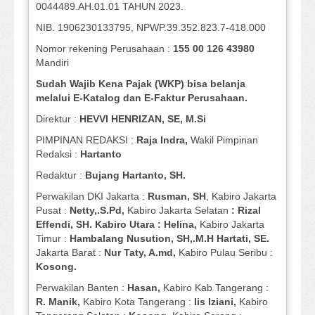
0044489.AH.01.01 TAHUN 2023.
NIB. 1906230133795, NPWP.39.352.823.7-418.000
Nomor rekening Perusahaan :
155 00 126 43980
Mandiri
Sudah Wajib Kena Pajak (WKP) bisa belanja
melalui E-Katalog dan E-Faktur Perusahaan.
Direktur :
HEVVI HENRIZAN, SE,
M.Si
PIMPINAN REDAKSI :
Raja Indra,
Wakil Pimpinan
Redaksi :
Hartanto
Redaktur :
Bujang Hartanto, SH.
Perwakilan DKI Jakarta :
Rusman, SH
, Kabiro Jakarta
Pusat :
Netty,.S.Pd,
Kabiro Jakarta Selatan
: Rizal
Effendi, SH. Kabiro Utara : Helina,
Kabiro Jakarta
Timur :
Hambalang Nusution, SH,.M.H Hartati, SE.
Jakarta Barat :
Nur Taty, A.md,
Kabiro Pulau Seribu :
Kosong.
Perwakilan Banten :
Hasan,
Kabiro Kab Tangerang :
R. Manik,
Kabiro Kota Tangerang :
Iis Iziani,
Kabiro