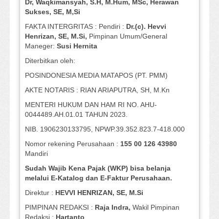
Dr, Waqkimansyah, S.H, M.Hum, MSc
,
Herawan
Sukses, SE, M,Si
FAKTA INTERGRITAS : Pendiri :
Dr.(c). Hevvi
Henrizan
, SE, M.Si
,
Pimpinan Umum/General
Maneger:
Susi
Hernita
Diterbitkan oleh:
POSINDONESIA MEDIA MATAPOS (PT. PMM)
AKTE NOTARIS : RIAN ARIAPUTRA, SH, M.Kn
MENTERI HUKUM DAN HAM RI NO. AHU-
0044489.AH.01.01 TAHUN 2023.
NIB. 1906230133795, NPWP.39.352.823.7-418.000
Nomor rekening Perusahaan :
155 00 126 43980
Mandiri
Sudah Wajib Kena Pajak (WKP) bisa belanja
melalui E-Katalog dan E-Faktur Perusahaan.
Direktur :
HEVVI HENRIZAN, SE,
M.Si
PIMPINAN REDAKSI :
Raja Indra,
Wakil Pimpinan
Redaksi :
Hartanto