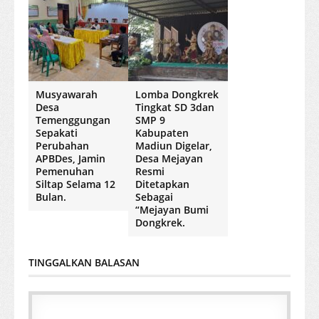
Musyawarah
Lomba Dongkrek
Desa
Tingkat SD 3dan
Temenggungan
SMP 9
Sepakati
Kabupaten
Perubahan
Madiun Digelar,
APBDes, Jamin
Desa Mejayan
Pemenuhan
Resmi
Siltap Selama 12
Ditetapkan
Bulan.
Sebagai
“Mejayan Bumi
Dongkrek.
TINGGALKAN BALASAN