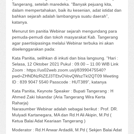
Tangerang, setelah maredeka. “Banyak pejuang kita,
dalam mempertahakan, baik itu kesenian, adat istidat dan
bahkan sejarah adalah lambangnya suatu daerah”,
katanya.
Menurut tim panitia Webinar sejarah mengundang para
pemuda-pemudi dan tokoh masyarakat Kab. Tangerang
agar paertisipasinga melalui Webinar terbuka ini akan
diselenggarakan pada:
Kata Panitia, selihkan di inkuti dan bisa langsung. “Hari :
Selasa, 12 Oktober 2021 Pukul : 09.00 – 11.00 WIB Link
Zoom : https://us02web.zoom.us/j/83990475540?
pwd=ZHNDNzRiZEJ3TEtvOVovQWszTkI2QT09 Meeting
ID : 839 9047 5540 Passcode : HUT389”, katanya
Kata Panitia, Keynote Speaker : Bupati Tangerang : H
Ahmed Zaki Iskandar (Aria Tangerang Wira Kerta
Raharja)
Narasumber Webinar adalah sebagai berikut : Prof. DR.
Mulyadi Kartanegara, MA dan Rd.H Ali Akipin, M.Pd (
Ketua Balai Adat Keariaan Tangerang )
Moderator : Rd.H Anwar Ardadili, M.Pd ( Sekjen Balai Adat