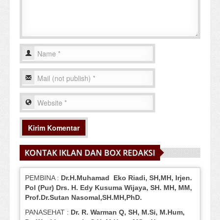
KONTAK IKLAN DAN BOX REDAKSI
PEMBINA :
Dr.H.Muhamad
Eko
Riadi
, SH,MH
, Irjen.
Pol (Pur) Drs. H. Edy Kusuma Wijaya, SH.
MH,
MM,
Prof
.
Dr.Sutan Nasomal,SH.MH,PhD.
PANASEHAT :
Dr. R. Warman Q, SH, M.Si, M.Hum
,