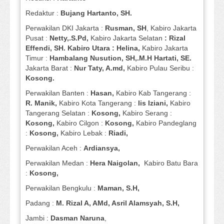
Redaktur :
Bujang Hartanto, SH.
Perwakilan DKI Jakarta :
Rusman, SH
, Kabiro Jakarta
Pusat :
Netty,.S.Pd,
Kabiro Jakarta Selatan
: Rizal
Effendi, SH. Kabiro Utara : Helina,
Kabiro Jakarta
Timur :
Hambalang Nusution, SH,.M.H Hartati, SE.
Jakarta Barat :
Nur Taty, A.md,
Kabiro Pulau Seribu :
Kosong.
Perwakilan Banten :
Hasan,
Kabiro Kab Tangerang :
R. Manik,
Kabiro Kota Tangerang :
Iis Iziani,
Kabiro
Tangerang Selatan :
Kosong,
Kabiro Serang :
Kosong,
Kabiro Cilgon :
Kosong,
Kabiro Pandeglang
:
Kosong,
Kabiro Lebak :
Riadi,
Perwakilan Aceh :
Ardiansya,
Perwakilan Medan :
Hera Naigolan,
Kabiro Batu Bara
:
Kosong,
Perwakilan Bengkulu :
Maman, S.H,
Padang :
M. Rizal A, AMd, Asril Alamsyah, S.H,
Jambi :
Dasman
Naruna
,