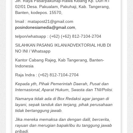
Jln. Raya Pasarpakuhaji-Rawa Kidang Kp. Duri RT
02/01 Desa. Pakualam, Pakuhaji, Kab. Tangerang,
Banten, kodepos. 15570,
Imail : matapost21@gmail.com
posindonesiamedia@gmail.com
,
telpon/whatsapp : (+62) (+62) 812-7104-2704
SILAHKAN PASANG IKLAN/ADVEKTORIAL HUB DI
NO INI / Whatsapp
Kantor Cabang Rajeg, Kab Tangerang, Banten-
Indonesia
Raja Indra : (+62) 812-7104-2704
Kepada yth, Pihak Pemerintah Daerah, Pusat dan
Internasional, Aparat Hukum, Swasta dan TNI/Polisi.
Namanya tidak ada di Box Redaksi agar jangan di
layani, sepak tanduk dan terjang, pihak perusahaan
tidak bertanggung jawab.
Jika mereka memaksa dan dengan dalil, bercerita,
rayuan dan merugian bapak/ibu itu tanggung jawab
pribadi.