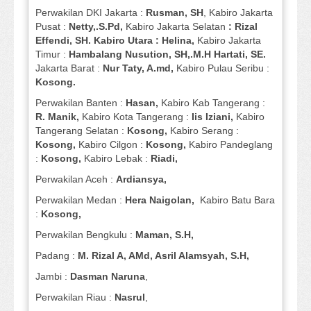
Perwakilan DKI Jakarta :
Rusman, SH
, Kabiro Jakarta
Pusat :
Netty,.S.Pd,
Kabiro Jakarta Selatan
: Rizal
Effendi, SH. Kabiro Utara : Helina,
Kabiro Jakarta
Timur :
Hambalang Nusution, SH,.M.H Hartati, SE.
Jakarta Barat :
Nur Taty, A.md,
Kabiro Pulau Seribu :
Kosong.
Perwakilan Banten :
Hasan,
Kabiro Kab Tangerang :
R. Manik,
Kabiro Kota Tangerang :
Iis Iziani,
Kabiro
Tangerang Selatan :
Kosong,
Kabiro Serang :
Kosong,
Kabiro Cilgon :
Kosong,
Kabiro Pandeglang
:
Kosong,
Kabiro Lebak :
Riadi,
Perwakilan Aceh :
Ardiansya,
Perwakilan Medan :
Hera Naigolan,
Kabiro Batu Bara
:
Kosong,
Perwakilan Bengkulu :
Maman, S.H,
Padang :
M. Rizal A, AMd, Asril Alamsyah, S.H,
Jambi :
Dasman
Naruna
,
Perwakilan Riau :
Nasrul
,