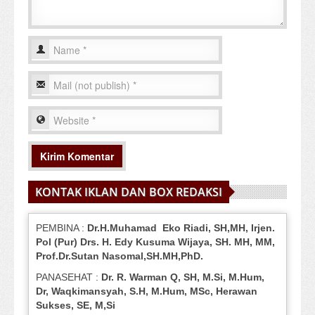
KONTAK IKLAN DAN BOX REDAKSI
PEMBINA :
Dr.H.Muhamad
Eko
Riadi
, SH,MH
, Irjen.
Pol (Pur) Drs. H. Edy Kusuma Wijaya, SH.
MH,
MM,
Prof
.
Dr.Sutan Nasomal,SH.MH,PhD.
PANASEHAT :
Dr. R. Warman Q, SH, M.Si, M.Hum
,
Dr, Waqkimansyah, S.H, M.Hum, MSc
,
Herawan
Sukses, SE, M,Si