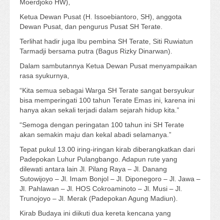
Moerdjoko HW),
Ketua Dewan Pusat (H. Issoebiantoro, SH), anggota
Dewan Pusat, dan pengurus Pusat SH Terate.
Terlihat hadir juga Ibu pembina SH Terate, Siti Ruwiatun
Tarmadji bersama putra (Bagus Rizky Dinarwan).
Dalam sambutannya Ketua Dewan Pusat menyampaikan
rasa syukurnya,
“Kita semua sebagai Warga SH Terate sangat bersyukur
bisa memperingati 100 tahun Terate Emas ini, karena ini
hanya akan sekali terjadi dalam sejarah hidup kita.”
“Semoga dengan peringatan 100 tahun ini SH Terate
akan semakin maju dan kekal abadi selamanya.”
Tepat pukul 13.00 iring-iringan kirab diberangkatkan dari
Padepokan Luhur Pulangbango. Adapun rute yang
dilewati antara lain Jl. Pilang Raya – Jl. Danang
Sutowijoyo – Jl. Imam Bonjol – Jl. Diponegoro – Jl. Jawa –
Jl. Pahlawan – Jl. HOS Cokroaminoto – Jl. Musi – Jl.
Trunojoyo – Jl. Merak (Padepokan Agung Madiun).
Kirab Budaya ini diikuti dua kereta kencana yang