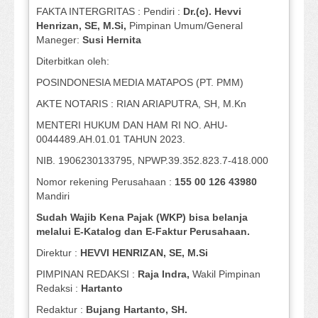
FAKTA INTERGRITAS : Pendiri :
Dr.(c). Hevvi
Henrizan
, SE, M.Si
,
Pimpinan Umum/General
Maneger:
Susi
Hernita
Diterbitkan oleh:
POSINDONESIA MEDIA MATAPOS (PT. PMM)
AKTE NOTARIS : RIAN ARIAPUTRA, SH, M.Kn
MENTERI HUKUM DAN HAM RI NO. AHU-
0044489.AH.01.01 TAHUN 2023.
NIB. 1906230133795, NPWP.39.352.823.7-418.000
Nomor rekening Perusahaan :
155 00 126 43980
Mandiri
Sudah Wajib Kena Pajak (WKP) bisa belanja
melalui E-Katalog dan E-Faktur Perusahaan.
Direktur :
HEVVI HENRIZAN, SE,
M.Si
PIMPINAN REDAKSI :
Raja Indra,
Wakil Pimpinan
Redaksi :
Hartanto
Redaktur :
Bujang Hartanto, SH.