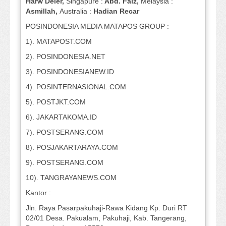
Harw Deier,
Singapure :
Abd. Faiz,
Melaysia :
Asmillah,
Australia :
Hadian Recar
POSINDONESIA MEDIA MATAPOS GROUP :
1). MATAPOST.COM
2). POSINDONESIA.NET
3). POSINDONESIANEW.ID
4). POSINTERNASIONAL.COM
5). POSTJKT.COM
6). JAKARTAKOMA.ID
7). POSTSERANG.COM
8). POSJAKARTARAYA.COM
9). POSTSERANG.COM
10). TANGRAYANEWS.COM
Kantor :
Jln. Raya Pasarpakuhaji-Rawa Kidang Kp. Duri RT
02/01 Desa. Pakualam, Pakuhaji, Kab. Tangerang,