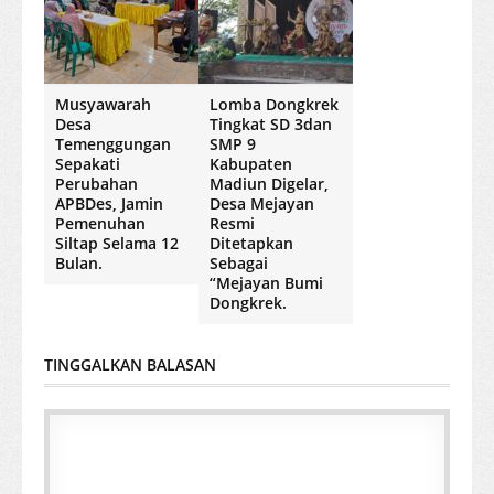
Musyawarah
Lomba Dongkrek
Desa
Tingkat SD 3dan
Temenggungan
SMP 9
Sepakati
Kabupaten
Perubahan
Madiun Digelar,
APBDes, Jamin
Desa Mejayan
Pemenuhan
Resmi
Siltap Selama 12
Ditetapkan
Bulan.
Sebagai
“Mejayan Bumi
Dongkrek.
TINGGALKAN BALASAN