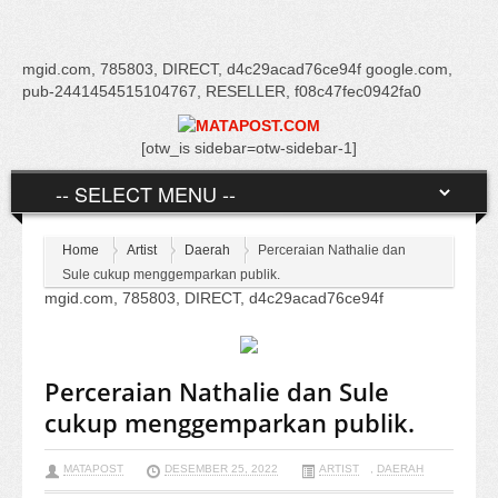
mgid.com, 785803, DIRECT, d4c29acad76ce94f google.com,
pub-2441454515104767, RESELLER, f08c47fec0942fa0
[otw_is sidebar=otw-sidebar-1]
Home
Artist
Daerah
Perceraian Nathalie dan
Sule cukup menggemparkan publik.
mgid.com, 785803, DIRECT, d4c29acad76ce94f
Perceraian Nathalie dan Sule
cukup menggemparkan publik.
MATAPOST
DESEMBER 25, 2022
ARTIST
,
DAERAH