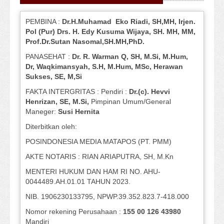
PEMBINA :
Dr.H.Muhamad
Eko
Riadi
, SH,MH
, Irjen.
Pol (Pur) Drs. H. Edy Kusuma Wijaya, SH.
MH,
MM,
Prof
.
Dr.Sutan Nasomal,SH.MH,PhD.
PANASEHAT :
Dr. R. Warman Q, SH, M.Si, M.Hum
,
Dr, Waqkimansyah, S.H, M.Hum, MSc
,
Herawan
Sukses, SE, M,Si
FAKTA INTERGRITAS : Pendiri :
Dr.(c). Hevvi
Henrizan
, SE, M.Si
,
Pimpinan Umum/General
Maneger:
Susi
Hernita
Diterbitkan oleh:
POSINDONESIA MEDIA MATAPOS (PT. PMM)
AKTE NOTARIS : RIAN ARIAPUTRA, SH, M.Kn
MENTERI HUKUM DAN HAM RI NO. AHU-
0044489.AH.01.01 TAHUN 2023.
NIB. 1906230133795, NPWP.39.352.823.7-418.000
Nomor rekening Perusahaan :
155 00 126 43980
Mandiri