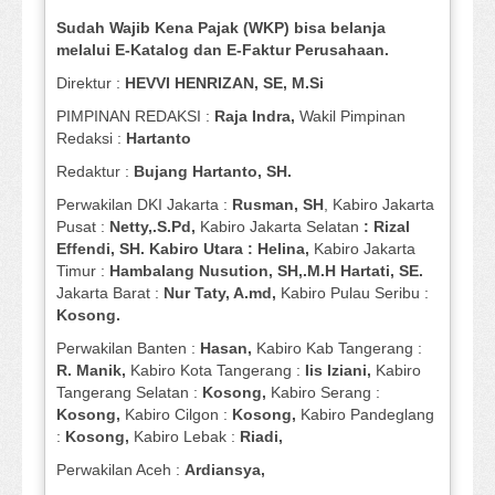
Sudah Wajib Kena Pajak (WKP) bisa belanja
melalui E-Katalog dan E-Faktur Perusahaan.
Direktur :
HEVVI HENRIZAN, SE,
M.Si
PIMPINAN REDAKSI :
Raja Indra,
Wakil Pimpinan
Redaksi :
Hartanto
Redaktur :
Bujang Hartanto, SH.
Perwakilan DKI Jakarta :
Rusman, SH
, Kabiro Jakarta
Pusat :
Netty,.S.Pd,
Kabiro Jakarta Selatan
: Rizal
Effendi, SH. Kabiro Utara : Helina,
Kabiro Jakarta
Timur :
Hambalang Nusution, SH,.M.H Hartati, SE.
Jakarta Barat :
Nur Taty, A.md,
Kabiro Pulau Seribu :
Kosong.
Perwakilan Banten :
Hasan,
Kabiro Kab Tangerang :
R. Manik,
Kabiro Kota Tangerang :
Iis Iziani,
Kabiro
Tangerang Selatan :
Kosong,
Kabiro Serang :
Kosong,
Kabiro Cilgon :
Kosong,
Kabiro Pandeglang
:
Kosong,
Kabiro Lebak :
Riadi,
Perwakilan Aceh :
Ardiansya,