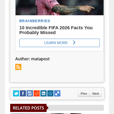
Author:
matapost
Prev
Next
RELATED POSTS