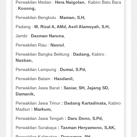
Perwakilan Medan :
Hera Naigolan,
Kabiro Batu Bara
:
Kosong,
Perwakilan Bengkulu :
Maman, S.H,
Padang :
M. Rizal A, AMd, Asril Alamsyah, S.H,
Jambi :
Dasman
Naruna
,
Perwakilan Riau :
Nasrul
,
Perwakilan Bangka Belitung :
Dadang,
Kabiro :
Nasban,
Perwakilan Lampung :
Dumai, S.Pd,
Perwakilan Batam :
Hasdanil,
Perwakilan Jawa Barat
: Sasiar, SH, Jajang SD,
Damanik,
Perwakilan Jawa Timur
: Dadang Kartadinata,
Kabiro
Madiun
: Markum,
Perwakilan Jawa Tengah
: Daru Dono, S.Pd,
Perwakilan Surabaya
: Tasman Heryamono, S,AK,
Perwakilan Kalimatan :
Darusman, SH,