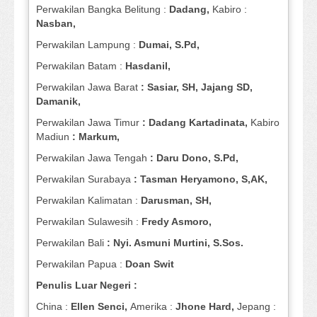
Perwakilan Bangka Belitung :
Dadang,
Kabiro :
Nasban,
Perwakilan Lampung :
Dumai, S.Pd,
Perwakilan Batam :
Hasdanil,
Perwakilan Jawa Barat
: Sasiar, SH, Jajang SD,
Damanik,
Perwakilan Jawa Timur
: Dadang Kartadinata,
Kabiro
Madiun
: Markum,
Perwakilan Jawa Tengah
: Daru Dono, S.Pd,
Perwakilan Surabaya
: Tasman Heryamono, S,AK,
Perwakilan Kalimatan :
Darusman, SH,
Perwakilan Sulawesih :
Fredy Asmoro,
Perwakilan Bali
: Nyi. Asmuni Murtini, S.Sos.
Perwakilan Papua :
Doan Swit
Penulis Luar Negeri :
China :
Ellen Senci,
Amerika :
Jhone Hard,
Jepang :