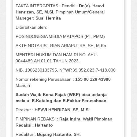
FAKTA INTERGRITAS : Pendiri :
Dr.(c). Hevvi
Henrizan
, SE, M.Si
,
Pimpinan Umum/General
Maneger:
Susi
Hernita
Diterbitkan oleh:
POSINDONESIA MEDIA MATAPOS (PT. PMM)
AKTE NOTARIS : RIAN ARIAPUTRA, SH, M.Kn
MENTERI HUKUM DAN HAM RI NO. AHU-
0044489.AH.01.01 TAHUN 2023.
NIB. 1906230133795, NPWP.39.352.823.7-418.000
Nomor rekening Perusahaan :
155 00 126 43980
Mandiri
Sudah Wajib Kena Pajak (WKP) bisa belanja
melalui E-Katalog dan E-Faktur Perusahaan.
Direktur :
HEVVI HENRIZAN, SE,
M.Si
PIMPINAN REDAKSI :
Raja Indra,
Wakil Pimpinan
Redaksi :
Hartanto
Redaktur :
Bujang Hartanto, SH.