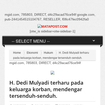
mgid.com, 785803, DIRECT, d4c29acad76ce94f google.com,
pub-2441454515104767, RESELLER, f08c47fec0942fa0
[otw_is sidebar=otw-sidebar-1]
Home
Ekonomi
Hukum
H. Dedi Mulyadi terharu
pada keluarga korban, mendengar tersenduh-senduh.
mgid.com, 785803, DIRECT, d4c29acad76ce94f
H. Dedi Mulyadi terharu pada
keluarga korban, mendengar
tersenduh-senduh.