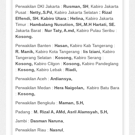
Perwakilan DKI Jakarta :
Rusman, SH
, Kabiro Jakarta
Pusat :
Netty,.S.Pd,
Kabiro Jakarta Selatan
: Rizal
Effendi, SH. Kabiro Utara : Helina,
Kabiro Jakarta
Timur :
Hambalang Nusution, SH,.M.H Hartati, SE.
Jakarta Barat :
Nur Taty, A.md,
Kabiro Pulau Seribu :
Kosong.
Perwakilan Banten :
Hasan,
Kabiro Kab Tangerang :
R. Manik,
Kabiro Kota Tangerang :
Iis Iziani,
Kabiro
Tangerang Selatan :
Kosong,
Kabiro Serang :
Kosong,
Kabiro Cilgon :
Kosong,
Kabiro Pandeglang
:
Kosong,
Kabiro Lebak :
Riadi,
Perwakilan Aceh :
Ardiansya,
Perwakilan Medan :
Hera Naigolan,
Kabiro Batu Bara
:
Kosong,
Perwakilan Bengkulu :
Maman, S.H,
Padang :
M. Rizal A, AMd, Asril Alamsyah, S.H,
Jambi :
Dasman
Naruna
,
Perwakilan Riau :
Nasrul
,