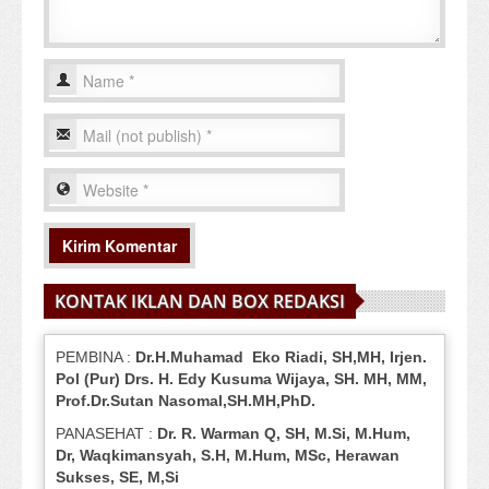
KONTAK IKLAN DAN BOX REDAKSI
PEMBINA :
Dr.H.Muhamad
Eko
Riadi
, SH,MH
, Irjen.
Pol (Pur) Drs. H. Edy Kusuma Wijaya, SH.
MH,
MM,
Prof
.
Dr.Sutan Nasomal,SH.MH,PhD.
PANASEHAT :
Dr. R. Warman Q, SH, M.Si, M.Hum
,
Dr, Waqkimansyah, S.H, M.Hum, MSc
,
Herawan
Sukses, SE, M,Si