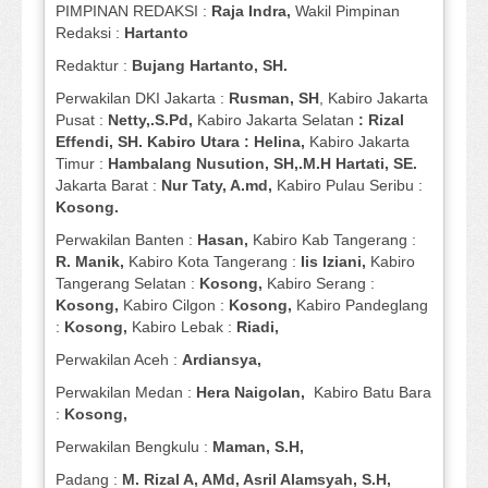
PIMPINAN REDAKSI :
Raja Indra,
Wakil Pimpinan
Redaksi :
Hartanto
Redaktur :
Bujang Hartanto, SH.
Perwakilan DKI Jakarta :
Rusman, SH
, Kabiro Jakarta
Pusat :
Netty,.S.Pd,
Kabiro Jakarta Selatan
: Rizal
Effendi, SH. Kabiro Utara : Helina,
Kabiro Jakarta
Timur :
Hambalang Nusution, SH,.M.H Hartati, SE.
Jakarta Barat :
Nur Taty, A.md,
Kabiro Pulau Seribu :
Kosong.
Perwakilan Banten :
Hasan,
Kabiro Kab Tangerang :
R. Manik,
Kabiro Kota Tangerang :
Iis Iziani,
Kabiro
Tangerang Selatan :
Kosong,
Kabiro Serang :
Kosong,
Kabiro Cilgon :
Kosong,
Kabiro Pandeglang
:
Kosong,
Kabiro Lebak :
Riadi,
Perwakilan Aceh :
Ardiansya,
Perwakilan Medan :
Hera Naigolan,
Kabiro Batu Bara
:
Kosong,
Perwakilan Bengkulu :
Maman, S.H,
Padang :
M. Rizal A, AMd, Asril Alamsyah, S.H,