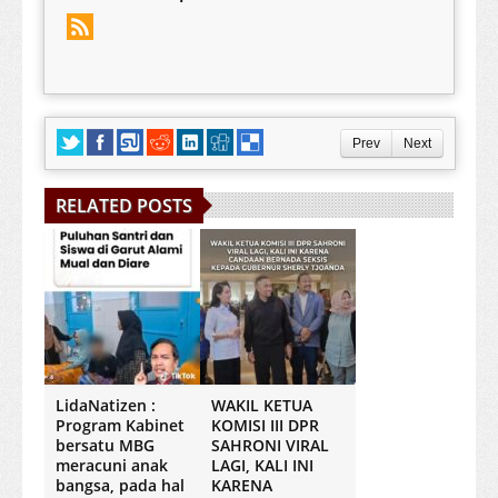
Prev
Next
RELATED POSTS
LidaNatizen :
WAKIL KETUA
Program Kabinet
KOMISI III DPR
bersatu MBG
SAHRONI VIRAL
meracuni anak
LAGI, KALI INI
bangsa, pada hal
KARENA