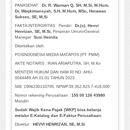
PANASEHAT :
Dr. R. Warman Q, SH, M.Si, M.Hum
,
Dr, Waqkimansyah, S.H, M.Hum, MSc
,
Herawan
Sukses, SE, M,Si
FAKTA INTERGRITAS : Pendiri :
Dr.(c). Hevvi
Henrizan
, SE, M.Si
,
Pimpinan Umum/General
Maneger:
Susi
Hernita
Diterbitkan oleh:
POSINDONESIA MEDIA MATAPOS (PT. PMM)
AKTE NOTARIS : RIAN ARIAPUTRA, SH, M.Kn
MENTERI HUKUM DAN HAM RI NO. AHU-
0044489.AH.01.01 TAHUN 2023.
NIB. 1906230133795, NPWP.39.352.823.7-418.000
Nomor rekening Perusahaan :
155 00 126 43980
Mandiri
Sudah Wajib Kena Pajak (WKP) bisa belanja
melalui E-Katalog dan E-Faktur Perusahaan.
Direktur :
HEVVI HENRIZAN, SE,
M.Si