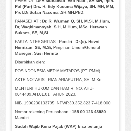
PEMBINA :
Dr.H.Muhamad
Eko
Riadi
, SH,MH
, Irjen.
Pol (Pur) Drs. H. Edy Kusuma Wijaya, SH.
MH,
MM,
Prof
.
Dr.Sutan Nasomal,SH.MH,PhD.
PANASEHAT :
Dr. R. Warman Q, SH, M.Si, M.Hum
,
Dr, Waqkimansyah, S.H, M.Hum, MSc
,
Herawan
Sukses, SE, M,Si
FAKTA INTERGRITAS : Pendiri :
Dr.(c). Hevvi
Henrizan
, SE, M.Si
,
Pimpinan Umum/General
Maneger:
Susi
Hernita
Diterbitkan oleh:
POSINDONESIA MEDIA MATAPOS (PT. PMM)
AKTE NOTARIS : RIAN ARIAPUTRA, SH, M.Kn
MENTERI HUKUM DAN HAM RI NO. AHU-
0044489.AH.01.01 TAHUN 2023.
NIB. 1906230133795, NPWP.39.352.823.7-418.000
Nomor rekening Perusahaan :
155 00 126 43980
Mandiri
Sudah Wajib Kena Pajak (WKP) bisa belanja