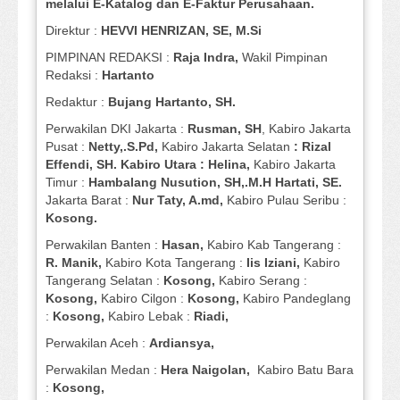
melalui E-Katalog dan E-Faktur Perusahaan.
Direktur :
HEVVI HENRIZAN, SE,
M.Si
PIMPINAN REDAKSI :
Raja Indra,
Wakil Pimpinan
Redaksi :
Hartanto
Redaktur :
Bujang Hartanto, SH.
Perwakilan DKI Jakarta :
Rusman, SH
, Kabiro Jakarta
Pusat :
Netty,.S.Pd,
Kabiro Jakarta Selatan
: Rizal
Effendi, SH. Kabiro Utara : Helina,
Kabiro Jakarta
Timur :
Hambalang Nusution, SH,.M.H Hartati, SE.
Jakarta Barat :
Nur Taty, A.md,
Kabiro Pulau Seribu :
Kosong.
Perwakilan Banten :
Hasan,
Kabiro Kab Tangerang :
R. Manik,
Kabiro Kota Tangerang :
Iis Iziani,
Kabiro
Tangerang Selatan :
Kosong,
Kabiro Serang :
Kosong,
Kabiro Cilgon :
Kosong,
Kabiro Pandeglang
:
Kosong,
Kabiro Lebak :
Riadi,
Perwakilan Aceh :
Ardiansya,
Perwakilan Medan :
Hera Naigolan,
Kabiro Batu Bara
:
Kosong,