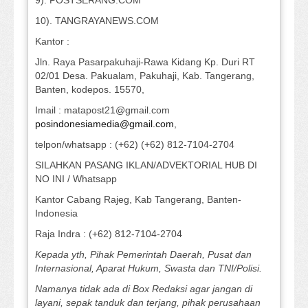
9). POSTSERANG.COM
10). TANGRAYANEWS.COM
Kantor :
Jln. Raya Pasarpakuhaji-Rawa Kidang Kp. Duri RT
02/01 Desa. Pakualam, Pakuhaji, Kab. Tangerang,
Banten, kodepos. 15570,
Imail : matapost21@gmail.com
posindonesiamedia@gmail.com
,
telpon/whatsapp : (+62) (+62) 812-7104-2704
SILAHKAN PASANG IKLAN/ADVEKTORIAL HUB DI
NO INI / Whatsapp
Kantor Cabang Rajeg, Kab Tangerang, Banten-
Indonesia
Raja Indra : (+62) 812-7104-2704
Kepada yth, Pihak Pemerintah Daerah, Pusat dan
Internasional, Aparat Hukum, Swasta dan TNI/Polisi.
Namanya tidak ada di Box Redaksi agar jangan di
layani, sepak tanduk dan terjang, pihak perusahaan