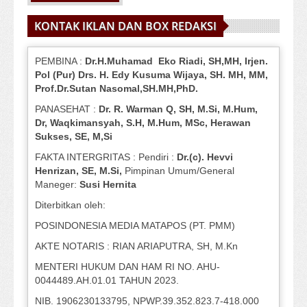
KONTAK IKLAN DAN BOX REDAKSI
PEMBINA :
Dr.H.Muhamad
Eko
Riadi
, SH,MH
, Irjen.
Pol (Pur) Drs. H. Edy Kusuma Wijaya, SH.
MH,
MM,
Prof
.
Dr.Sutan Nasomal,SH.MH,PhD.
PANASEHAT :
Dr. R. Warman Q, SH, M.Si, M.Hum
,
Dr, Waqkimansyah, S.H, M.Hum, MSc
,
Herawan
Sukses, SE, M,Si
FAKTA INTERGRITAS : Pendiri :
Dr.(c). Hevvi
Henrizan
, SE, M.Si
,
Pimpinan Umum/General
Maneger:
Susi
Hernita
Diterbitkan oleh:
POSINDONESIA MEDIA MATAPOS (PT. PMM)
AKTE NOTARIS : RIAN ARIAPUTRA, SH, M.Kn
MENTERI HUKUM DAN HAM RI NO. AHU-
0044489.AH.01.01 TAHUN 2023.
NIB. 1906230133795, NPWP.39.352.823.7-418.000