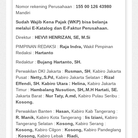
Nomor rekening Perusahaan :
155 00 126 43980
Mandiri
Sudah Wajib Kena Pajak (WKP) bisa belanja
melalui E-Katalog dan E-Faktur Perusahaan.
Direktur :
HEVVI HENRIZAN, SE,
M.Si
PIMPINAN REDAKSI :
Raja Indra,
Wakil Pimpinan
Redaksi :
Hartanto
Redaktur :
Bujang Hartanto, SH.
Perwakilan DKI Jakarta :
Rusman, SH
, Kabiro Jakarta
Pusat :
Netty,.S.Pd,
Kabiro Jakarta Selatan
: Rizal
Effendi, SH. Kabiro Utara : Helina,
Kabiro Jakarta
Timur :
Hambalang Nusution, SH,.M.H Hartati, SE.
Jakarta Barat :
Nur Taty, A.md,
Kabiro Pulau Seribu :
Kosong.
Perwakilan Banten :
Hasan,
Kabiro Kab Tangerang :
R. Manik,
Kabiro Kota Tangerang :
Iis Iziani,
Kabiro
Tangerang Selatan :
Kosong,
Kabiro Serang :
Kosong,
Kabiro Cilgon :
Kosong,
Kabiro Pandeglang
:
Kosong,
Kabiro Lebak :
Riadi,