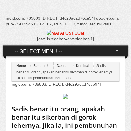
mgid.com, 785803, DIRECT, d4c29acad76ce94f google.com,
pub-2441454515104767, RESELLER, f08c47fec0942fa0
[otw_is sidebar=otw-sidebar-1]
Home
Berita Info
Daerah
Kriminal
Sadis
benar itu orang, apakah benar itu sikorban di gorok lehernya.
Jika Ia, ini pembunuhan berencana.
mgid.com, 785803, DIRECT, d4c29acad76ce94f
Sadis benar itu orang, apakah
benar itu sikorban di gorok
lehernya. Jika Ia, ini pembunuhan