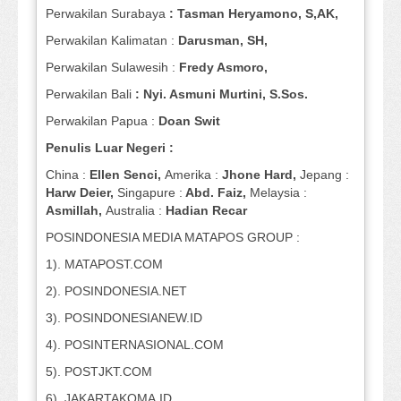
Perwakilan Surabaya
: Tasman Heryamono, S,AK,
Perwakilan Kalimatan :
Darusman, SH,
Perwakilan Sulawesih :
Fredy Asmoro,
Perwakilan Bali
: Nyi. Asmuni Murtini, S.Sos.
Perwakilan Papua :
Doan Swit
Penulis Luar Negeri :
China :
Ellen Senci,
Amerika :
Jhone Hard,
Jepang :
Harw Deier,
Singapure :
Abd. Faiz,
Melaysia :
Asmillah,
Australia :
Hadian Recar
POSINDONESIA MEDIA MATAPOS GROUP :
1). MATAPOST.COM
2). POSINDONESIA.NET
3). POSINDONESIANEW.ID
4). POSINTERNASIONAL.COM
5). POSTJKT.COM
6). JAKARTAKOMA.ID