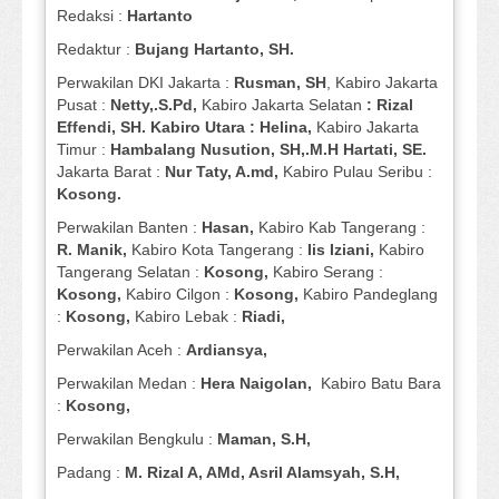
Redaksi :
Hartanto
Redaktur :
Bujang Hartanto, SH.
Perwakilan DKI Jakarta :
Rusman, SH
, Kabiro Jakarta
Pusat :
Netty,.S.Pd,
Kabiro Jakarta Selatan
: Rizal
Effendi, SH. Kabiro Utara : Helina,
Kabiro Jakarta
Timur :
Hambalang Nusution, SH,.M.H Hartati, SE.
Jakarta Barat :
Nur Taty, A.md,
Kabiro Pulau Seribu :
Kosong.
Perwakilan Banten :
Hasan,
Kabiro Kab Tangerang :
R. Manik,
Kabiro Kota Tangerang :
Iis Iziani,
Kabiro
Tangerang Selatan :
Kosong,
Kabiro Serang :
Kosong,
Kabiro Cilgon :
Kosong,
Kabiro Pandeglang
:
Kosong,
Kabiro Lebak :
Riadi,
Perwakilan Aceh :
Ardiansya,
Perwakilan Medan :
Hera Naigolan,
Kabiro Batu Bara
:
Kosong,
Perwakilan Bengkulu :
Maman, S.H,
Padang :
M. Rizal A, AMd, Asril Alamsyah, S.H,