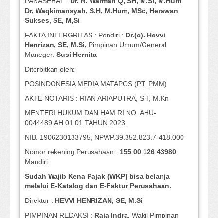
PANASEHAT :
Dr. R. Warman Q, SH, M.Si, M.Hum
,
Dr, Waqkimansyah, S.H, M.Hum, MSc
,
Herawan
Sukses, SE, M,Si
FAKTA INTERGRITAS : Pendiri :
Dr.(c). Hevvi
Henrizan
, SE, M.Si
,
Pimpinan Umum/General
Maneger:
Susi
Hernita
Diterbitkan oleh:
POSINDONESIA MEDIA MATAPOS (PT. PMM)
AKTE NOTARIS : RIAN ARIAPUTRA, SH, M.Kn
MENTERI HUKUM DAN HAM RI NO. AHU-
0044489.AH.01.01 TAHUN 2023.
NIB. 1906230133795, NPWP.39.352.823.7-418.000
Nomor rekening Perusahaan :
155 00 126 43980
Mandiri
Sudah Wajib Kena Pajak (WKP) bisa belanja
melalui E-Katalog dan E-Faktur Perusahaan.
Direktur :
HEVVI HENRIZAN, SE,
M.Si
PIMPINAN REDAKSI :
Raja Indra,
Wakil Pimpinan