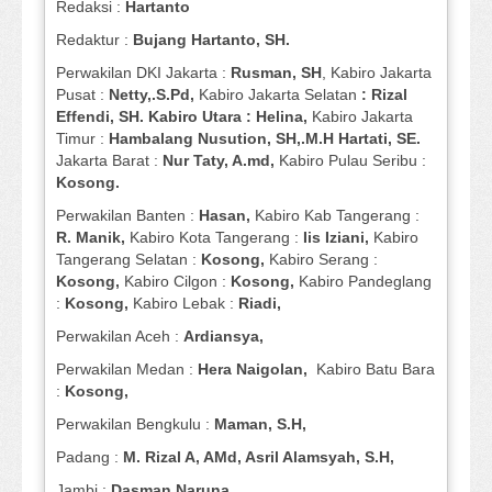
Redaksi :
Hartanto
Redaktur :
Bujang Hartanto, SH.
Perwakilan DKI Jakarta :
Rusman, SH
, Kabiro Jakarta
Pusat :
Netty,.S.Pd,
Kabiro Jakarta Selatan
: Rizal
Effendi, SH. Kabiro Utara : Helina,
Kabiro Jakarta
Timur :
Hambalang Nusution, SH,.M.H Hartati, SE.
Jakarta Barat :
Nur Taty, A.md,
Kabiro Pulau Seribu :
Kosong.
Perwakilan Banten :
Hasan,
Kabiro Kab Tangerang :
R. Manik,
Kabiro Kota Tangerang :
Iis Iziani,
Kabiro
Tangerang Selatan :
Kosong,
Kabiro Serang :
Kosong,
Kabiro Cilgon :
Kosong,
Kabiro Pandeglang
:
Kosong,
Kabiro Lebak :
Riadi,
Perwakilan Aceh :
Ardiansya,
Perwakilan Medan :
Hera Naigolan,
Kabiro Batu Bara
:
Kosong,
Perwakilan Bengkulu :
Maman, S.H,
Padang :
M. Rizal A, AMd, Asril Alamsyah, S.H,
Jambi :
Dasman
Naruna
,