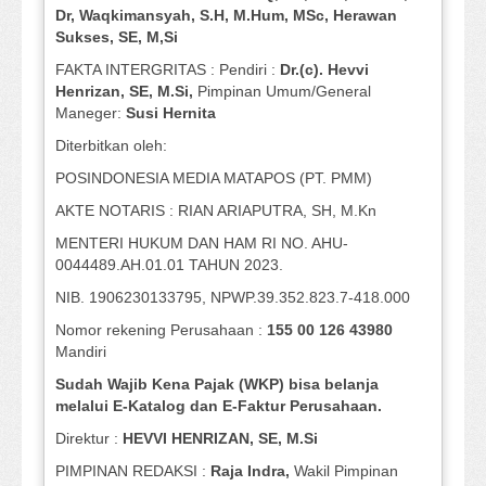
Dr, Waqkimansyah, S.H, M.Hum, MSc
,
Herawan
Sukses, SE, M,Si
FAKTA INTERGRITAS : Pendiri :
Dr.(c). Hevvi
Henrizan
, SE, M.Si
,
Pimpinan Umum/General
Maneger:
Susi
Hernita
Diterbitkan oleh:
POSINDONESIA MEDIA MATAPOS (PT. PMM)
AKTE NOTARIS : RIAN ARIAPUTRA, SH, M.Kn
MENTERI HUKUM DAN HAM RI NO. AHU-
0044489.AH.01.01 TAHUN 2023.
NIB. 1906230133795, NPWP.39.352.823.7-418.000
Nomor rekening Perusahaan :
155 00 126 43980
Mandiri
Sudah Wajib Kena Pajak (WKP) bisa belanja
melalui E-Katalog dan E-Faktur Perusahaan.
Direktur :
HEVVI HENRIZAN, SE,
M.Si
PIMPINAN REDAKSI :
Raja Indra,
Wakil Pimpinan