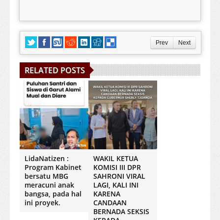
Prev
Next
RELATED POSTS
LidaNatizen :
WAKIL KETUA
Program Kabinet
KOMISI III DPR
bersatu MBG
SAHRONI VIRAL
meracuni anak
LAGI, KALI INI
bangsa, pada hal
KARENA
ini proyek.
CANDAAN
BERNADA SEKSIS