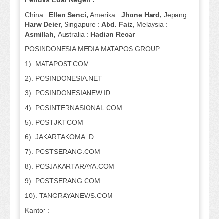
Penulis Luar Negeri :
China :
Ellen Senci,
Amerika :
Jhone Hard,
Jepang :
Harw Deier,
Singapure :
Abd. Faiz,
Melaysia :
Asmillah,
Australia :
Hadian Recar
POSINDONESIA MEDIA MATAPOS GROUP :
1). MATAPOST.COM
2). POSINDONESIA.NET
3). POSINDONESIANEW.ID
4). POSINTERNASIONAL.COM
5). POSTJKT.COM
6). JAKARTAKOMA.ID
7). POSTSERANG.COM
8). POSJAKARTARAYA.COM
9). POSTSERANG.COM
10). TANGRAYANEWS.COM
Kantor :