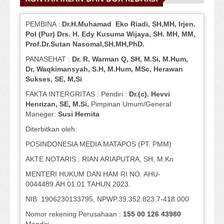
PEMBINA :
Dr.H.Muhamad
Eko
Riadi
, SH,MH
, Irjen.
Pol (Pur) Drs. H. Edy Kusuma Wijaya, SH.
MH,
MM,
Prof
.
Dr.Sutan Nasomal,SH.MH,PhD.
PANASEHAT :
Dr. R. Warman Q, SH, M.Si, M.Hum
,
Dr, Waqkimansyah, S.H, M.Hum, MSc
,
Herawan
Sukses, SE, M,Si
FAKTA INTERGRITAS : Pendiri :
Dr.(c). Hevvi
Henrizan
, SE, M.Si
,
Pimpinan Umum/General
Maneger:
Susi
Hernita
Diterbitkan oleh:
POSINDONESIA MEDIA MATAPOS (PT. PMM)
AKTE NOTARIS : RIAN ARIAPUTRA, SH, M.Kn
MENTERI HUKUM DAN HAM RI NO. AHU-
0044489.AH.01.01 TAHUN 2023.
NIB. 1906230133795, NPWP.39.352.823.7-418.000
Nomor rekening Perusahaan :
155 00 126 43980