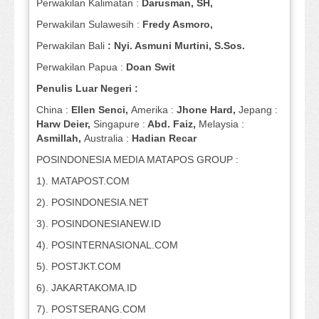
Perwakilan Kalimatan :
Darusman, SH,
Perwakilan Sulawesih :
Fredy Asmoro,
Perwakilan Bali
: Nyi. Asmuni Murtini, S.Sos.
Perwakilan Papua :
Doan Swit
Penulis Luar Negeri :
China :
Ellen Senci,
Amerika :
Jhone Hard,
Jepang :
Harw Deier,
Singapure :
Abd. Faiz,
Melaysia :
Asmillah,
Australia :
Hadian Recar
POSINDONESIA MEDIA MATAPOS GROUP :
1). MATAPOST.COM
2). POSINDONESIA.NET
3). POSINDONESIANEW.ID
4). POSINTERNASIONAL.COM
5). POSTJKT.COM
6). JAKARTAKOMA.ID
7). POSTSERANG.COM