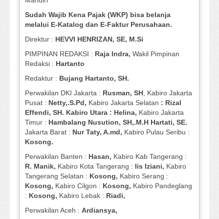
Mandiri
Sudah Wajib Kena Pajak (WKP) bisa belanja
melalui E-Katalog dan E-Faktur Perusahaan.
Direktur :
HEVVI HENRIZAN, SE,
M.Si
PIMPINAN REDAKSI :
Raja Indra,
Wakil Pimpinan
Redaksi :
Hartanto
Redaktur :
Bujang Hartanto, SH.
Perwakilan DKI Jakarta :
Rusman, SH
, Kabiro Jakarta
Pusat :
Netty,.S.Pd,
Kabiro Jakarta Selatan
: Rizal
Effendi, SH. Kabiro Utara : Helina,
Kabiro Jakarta
Timur :
Hambalang Nusution, SH,.M.H Hartati, SE.
Jakarta Barat :
Nur Taty, A.md,
Kabiro Pulau Seribu :
Kosong.
Perwakilan Banten :
Hasan,
Kabiro Kab Tangerang :
R. Manik,
Kabiro Kota Tangerang :
Iis Iziani,
Kabiro
Tangerang Selatan :
Kosong,
Kabiro Serang :
Kosong,
Kabiro Cilgon :
Kosong,
Kabiro Pandeglang
:
Kosong,
Kabiro Lebak :
Riadi,
Perwakilan Aceh :
Ardiansya,