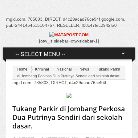
mgid.com, 785803, DIRECT, d4c29acad76ce94f google.com,
pub-2441454515104767, RESELLER, f08c47fec0942fa0
[otw_is sidebar=otw-sidebar-1]
Home
Kriminal
Nasional
News
Tukang Parkir
di Jombang Perkosa Dua Putrinya Sendiri dari sekolah dasar.
mgid.com, 785803, DIRECT, d4c29acad76ce94f
Tukang Parkir di Jombang Perkosa
Dua Putrinya Sendiri dari sekolah
dasar.