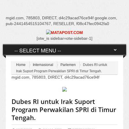
mgid.com, 785803, DIRECT, d4c29acad76ce94f google.com,
pub-2441454515104767, RESELLER, f08c47fec0942fa0
[otw_is sidebar=otw-sidebar-1]
Home
Internasional
Parlemen
Dubes RI untuk
Irak Suport Program Perwakilan SPRI di Timur Tengah.
mgid.com, 785803, DIRECT, d4c29acad76ce94f
Dubes RI untuk Irak Suport
Program Perwakilan SPRI di Timur
Tengah.