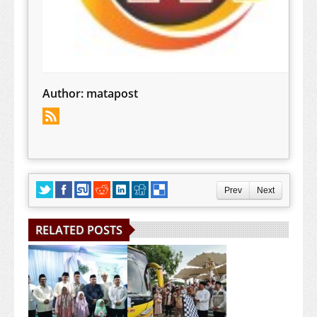
Author:
matapost
Prev
Next
RELATED POSTS