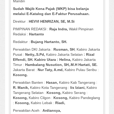
Mandiri
Sudah Wajib Kena Pajak (WKP) bisa belanja
melalui E-Katalog dan E-Faktur Perusahaan.
Direktur :
HEVVI HENRIZAN, SE,
M.Si
PIMPINAN REDAKSI :
Raja Indra,
Wakil Pimpinan
Redaksi :
Hartanto
Redaktur :
Bujang Hartanto, SH.
Perwakilan DKI Jakarta :
Rusman, SH
, Kabiro Jakarta
Pusat :
Netty,.S.Pd,
Kabiro Jakarta Selatan
: Rizal
Effendi, SH. Kabiro Utara : Helina,
Kabiro Jakarta
Timur :
Hambalang Nusution, SH,.M.H Hartati, SE.
Jakarta Barat :
Nur Taty, A.md,
Kabiro Pulau Seribu :
Kosong.
Perwakilan Banten :
Hasan,
Kabiro Kab Tangerang :
R. Manik,
Kabiro Kota Tangerang :
Iis Iziani,
Kabiro
Tangerang Selatan :
Kosong,
Kabiro Serang :
Kosong,
Kabiro Cilgon :
Kosong,
Kabiro Pandeglang
:
Kosong,
Kabiro Lebak :
Riadi,
Perwakilan Aceh :
Ardiansya,