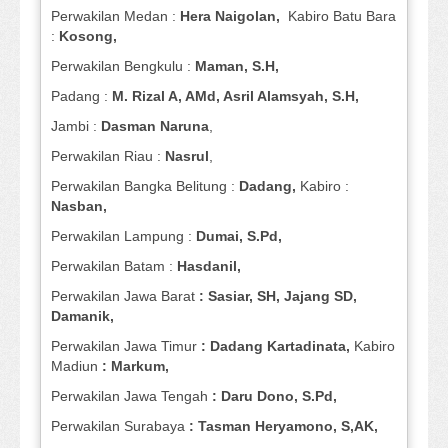
Perwakilan Medan :
Hera Naigolan,
Kabiro Batu Bara
:
Kosong,
Perwakilan Bengkulu :
Maman, S.H,
Padang :
M. Rizal A, AMd, Asril Alamsyah, S.H,
Jambi :
Dasman
Naruna
,
Perwakilan Riau :
Nasrul
,
Perwakilan Bangka Belitung :
Dadang,
Kabiro :
Nasban,
Perwakilan Lampung :
Dumai, S.Pd,
Perwakilan Batam :
Hasdanil,
Perwakilan Jawa Barat
: Sasiar, SH, Jajang SD,
Damanik,
Perwakilan Jawa Timur
: Dadang Kartadinata,
Kabiro
Madiun
: Markum,
Perwakilan Jawa Tengah
: Daru Dono, S.Pd,
Perwakilan Surabaya
: Tasman Heryamono, S,AK,