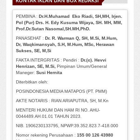
KONTAK IKLAN DAN BOX REDAKSI
PEMBINA :
Dr.H.Muhamad
Eko
Riadi
, SH,MH
, Irjen.
Pol (Pur) Drs. H. Edy Kusuma Wijaya, SH.
MH,
MM,
Prof
.
Dr.Sutan Nasomal,SH.MH,PhD.
PANASEHAT :
Dr. R. Warman Q, SH, M.Si, M.Hum
,
Dr, Waqkimansyah, S.H, M.Hum, MSc
,
Herawan
Sukses, SE, M,Si
FAKTA INTERGRITAS : Pendiri :
Dr.(c). Hevvi
Henrizan
, SE, M.Si
,
Pimpinan Umum/General
Maneger:
Susi
Hernita
Diterbitkan oleh:
POSINDONESIA MEDIA MATAPOS (PT. PMM)
AKTE NOTARIS : RIAN ARIAPUTRA, SH, M.Kn
MENTERI HUKUM DAN HAM RI NO. AHU-
0044489.AH.01.01 TAHUN 2023.
NIB. 1906230133795, NPWP.39.352.823.7-418.000
Nomor rekening Perusahaan :
155 00 126 43980