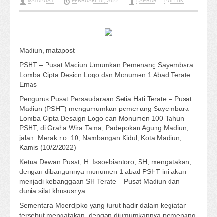
MATAPOST
FEBRUARI 16, 2022
DAERAH
,
POLITIK
Madiun, matapost
PSHT – Pusat Madiun Umumkan Pemenang Sayembara
Lomba Cipta Design Logo dan Monumen 1 Abad Terate
Emas
Pengurus Pusat Persaudaraan Setia Hati Terate – Pusat
Madiun (PSHT) mengumumkan pemenang Sayembara
Lomba Cipta Desaign Logo dan Monumen 100 Tahun
PSHT, di Graha Wira Tama, Padepokan Agung Madiun,
jalan. Merak no. 10, Nambangan Kidul, Kota Madiun,
Kamis (10/2/2022).
Ketua Dewan Pusat, H. Issoebiantoro, SH, mengatakan,
dengan dibangunnya monumen 1 abad PSHT ini akan
menjadi kebanggaan SH Terate – Pusat Madiun dan
dunia silat khususnya.
Sementara Moerdjoko yang turut hadir dalam kegiatan
tersebut mengatakan, dengan diumumkannya pemenang