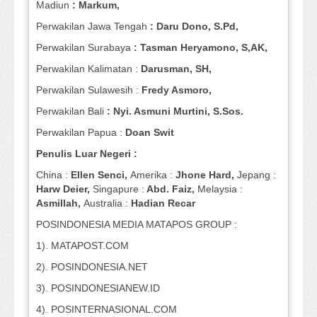
Madiun
: Markum,
Perwakilan Jawa Tengah
: Daru Dono, S.Pd,
Perwakilan Surabaya
: Tasman Heryamono, S,AK,
Perwakilan Kalimatan :
Darusman, SH,
Perwakilan Sulawesih :
Fredy Asmoro,
Perwakilan Bali
: Nyi. Asmuni Murtini, S.Sos.
Perwakilan Papua :
Doan Swit
Penulis Luar Negeri :
China :
Ellen Senci,
Amerika :
Jhone Hard,
Jepang :
Harw Deier,
Singapure :
Abd. Faiz,
Melaysia :
Asmillah,
Australia :
Hadian Recar
POSINDONESIA MEDIA MATAPOS GROUP :
1). MATAPOST.COM
2). POSINDONESIA.NET
3). POSINDONESIANEW.ID
4). POSINTERNASIONAL.COM