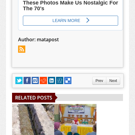
Author:
matapost
Prev
Next
RELATED POSTS