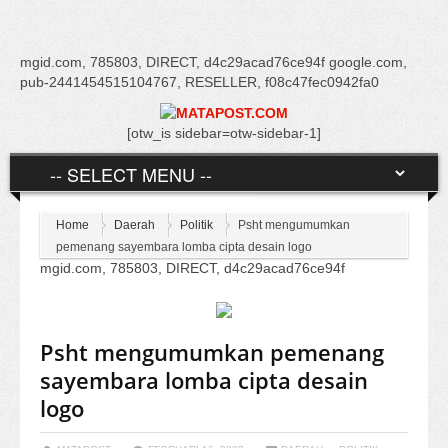
mgid.com, 785803, DIRECT, d4c29acad76ce94f google.com,
pub-2441454515104767, RESELLER, f08c47fec0942fa0
[otw_is sidebar=otw-sidebar-1]
Home
Daerah
Politik
Psht mengumumkan
pemenang sayembara lomba cipta desain logo
mgid.com, 785803, DIRECT, d4c29acad76ce94f
Psht mengumumkan pemenang
sayembara lomba cipta desain
logo