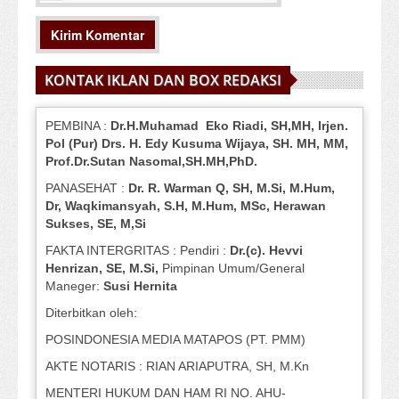
KONTAK IKLAN DAN BOX REDAKSI
PEMBINA :
Dr.H.Muhamad
Eko
Riadi
, SH,MH
, Irjen.
Pol (Pur) Drs. H. Edy Kusuma Wijaya, SH.
MH,
MM,
Prof
.
Dr.Sutan Nasomal,SH.MH,PhD.
PANASEHAT :
Dr. R. Warman Q, SH, M.Si, M.Hum
,
Dr, Waqkimansyah, S.H, M.Hum, MSc
,
Herawan
Sukses, SE, M,Si
FAKTA INTERGRITAS : Pendiri :
Dr.(c). Hevvi
Henrizan
, SE, M.Si
,
Pimpinan Umum/General
Maneger:
Susi
Hernita
Diterbitkan oleh:
POSINDONESIA MEDIA MATAPOS (PT. PMM)
AKTE NOTARIS : RIAN ARIAPUTRA, SH, M.Kn
MENTERI HUKUM DAN HAM RI NO. AHU-