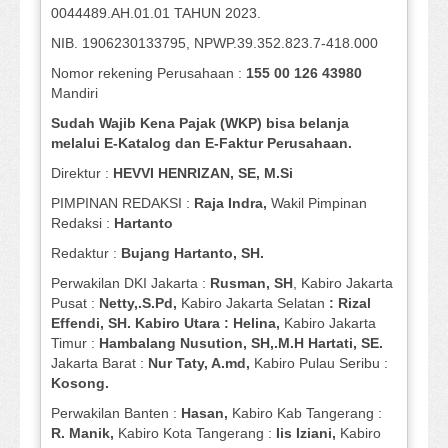
0044489.AH.01.01 TAHUN 2023.
NIB. 1906230133795, NPWP.39.352.823.7-418.000
Nomor rekening Perusahaan :
155 00 126 43980
Mandiri
Sudah Wajib Kena Pajak (WKP) bisa belanja
melalui E-Katalog dan E-Faktur Perusahaan.
Direktur :
HEVVI HENRIZAN, SE,
M.Si
PIMPINAN REDAKSI :
Raja Indra,
Wakil Pimpinan
Redaksi :
Hartanto
Redaktur :
Bujang Hartanto, SH.
Perwakilan DKI Jakarta :
Rusman, SH
, Kabiro Jakarta
Pusat :
Netty,.S.Pd,
Kabiro Jakarta Selatan
: Rizal
Effendi, SH. Kabiro Utara : Helina,
Kabiro Jakarta
Timur :
Hambalang Nusution, SH,.M.H Hartati, SE.
Jakarta Barat :
Nur Taty, A.md,
Kabiro Pulau Seribu :
Kosong.
Perwakilan Banten :
Hasan,
Kabiro Kab Tangerang :
R. Manik,
Kabiro Kota Tangerang :
Iis Iziani,
Kabiro