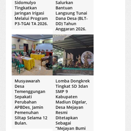
Sidomulyo
Salurkan
Tingkatkan
Bantuan
Jaringan Irigasi
Langsung Tunai
Melalui Program
Dana Desa (BLT-
P3-TGAI TA 2026.
DD) Tahun
Anggaran 2026.
Musyawarah
Lomba Dongkrek
Desa
Tingkat SD 3dan
Temenggungan
SMP 9
Sepakati
Kabupaten
Perubahan
Madiun Digelar,
APBDes, Jamin
Desa Mejayan
Pemenuhan
Resmi
Siltap Selama 12
Ditetapkan
Bulan.
Sebagai
“Mejayan Bumi