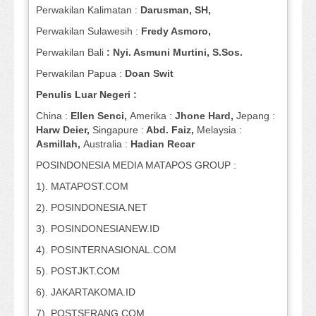
Perwakilan Kalimatan :
Darusman, SH,
Perwakilan Sulawesih :
Fredy Asmoro,
Perwakilan Bali
: Nyi. Asmuni Murtini, S.Sos.
Perwakilan Papua :
Doan Swit
Penulis Luar Negeri :
China :
Ellen Senci,
Amerika :
Jhone Hard,
Jepang :
Harw Deier,
Singapure :
Abd. Faiz,
Melaysia :
Asmillah,
Australia :
Hadian Recar
POSINDONESIA MEDIA MATAPOS GROUP :
1). MATAPOST.COM
2). POSINDONESIA.NET
3). POSINDONESIANEW.ID
4). POSINTERNASIONAL.COM
5). POSTJKT.COM
6). JAKARTAKOMA.ID
7). POSTSERANG.COM