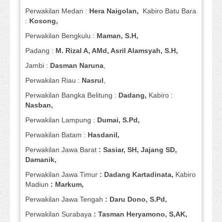
Perwakilan Medan :
Hera Naigolan,
Kabiro Batu Bara
:
Kosong,
Perwakilan Bengkulu :
Maman, S.H,
Padang :
M. Rizal A, AMd, Asril Alamsyah, S.H,
Jambi :
Dasman
Naruna
,
Perwakilan Riau :
Nasrul
,
Perwakilan Bangka Belitung :
Dadang,
Kabiro :
Nasban,
Perwakilan Lampung :
Dumai, S.Pd,
Perwakilan Batam :
Hasdanil,
Perwakilan Jawa Barat
: Sasiar, SH, Jajang SD,
Damanik,
Perwakilan Jawa Timur
: Dadang Kartadinata,
Kabiro
Madiun
: Markum,
Perwakilan Jawa Tengah
: Daru Dono, S.Pd,
Perwakilan Surabaya
: Tasman Heryamono, S,AK,