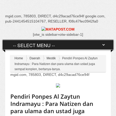
mgid.com, 785803, DIRECT, d4c29acad76ce94f google.com,
pub-2441454515104767, RESELLER, f08c47fec0942fa0
[otw_is sidebar=otw-sidebar-1]
Home
Daerah
Mestik
Pendiri Ponpes Al Zaytun
Indramayu : Para Natizen dan para ulama dan ustad juga
sempat konplen, bertanya-tanya.
mgid.com, 785803, DIRECT, d4c29acad76ce94f
Pendiri Ponpes Al Zaytun
Indramayu : Para Natizen dan
para ulama dan ustad juga