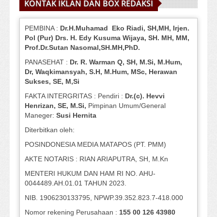
KONTAK IKLAN DAN BOX REDAKSI
PEMBINA :
Dr.H.Muhamad
Eko
Riadi
, SH,MH
, Irjen.
Pol (Pur) Drs. H. Edy Kusuma Wijaya, SH.
MH,
MM,
Prof
.
Dr.Sutan Nasomal,SH.MH,PhD.
PANASEHAT :
Dr. R. Warman Q, SH, M.Si, M.Hum
,
Dr, Waqkimansyah, S.H, M.Hum, MSc
,
Herawan
Sukses, SE, M,Si
FAKTA INTERGRITAS : Pendiri :
Dr.(c). Hevvi
Henrizan
, SE, M.Si
,
Pimpinan Umum/General
Maneger:
Susi
Hernita
Diterbitkan oleh:
POSINDONESIA MEDIA MATAPOS (PT. PMM)
AKTE NOTARIS : RIAN ARIAPUTRA, SH, M.Kn
MENTERI HUKUM DAN HAM RI NO. AHU-
0044489.AH.01.01 TAHUN 2023.
NIB. 1906230133795, NPWP.39.352.823.7-418.000
Nomor rekening Perusahaan :
155 00 126 43980