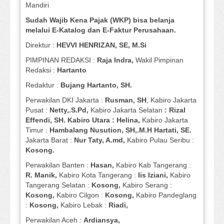
Mandiri
Sudah Wajib Kena Pajak (WKP) bisa belanja
melalui E-Katalog dan E-Faktur Perusahaan.
Direktur :
HEVVI HENRIZAN, SE,
M.Si
PIMPINAN REDAKSI :
Raja Indra,
Wakil Pimpinan
Redaksi :
Hartanto
Redaktur :
Bujang Hartanto, SH.
Perwakilan DKI Jakarta :
Rusman, SH
, Kabiro Jakarta
Pusat :
Netty,.S.Pd,
Kabiro Jakarta Selatan
: Rizal
Effendi, SH. Kabiro Utara : Helina,
Kabiro Jakarta
Timur :
Hambalang Nusution, SH,.M.H Hartati, SE.
Jakarta Barat :
Nur Taty, A.md,
Kabiro Pulau Seribu :
Kosong.
Perwakilan Banten :
Hasan,
Kabiro Kab Tangerang :
R. Manik,
Kabiro Kota Tangerang :
Iis Iziani,
Kabiro
Tangerang Selatan :
Kosong,
Kabiro Serang :
Kosong,
Kabiro Cilgon :
Kosong,
Kabiro Pandeglang
:
Kosong,
Kabiro Lebak :
Riadi,
Perwakilan Aceh :
Ardiansya,