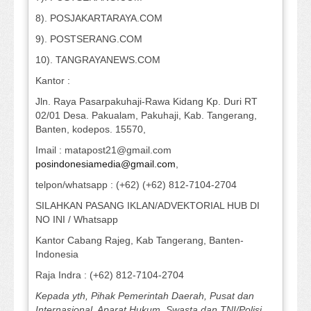
8). POSJAKARTARAYA.COM
9). POSTSERANG.COM
10). TANGRAYANEWS.COM
Kantor :
Jln. Raya Pasarpakuhaji-Rawa Kidang Kp. Duri RT
02/01 Desa. Pakualam, Pakuhaji, Kab. Tangerang,
Banten, kodepos. 15570,
Imail : matapost21@gmail.com
posindonesiamedia@gmail.com
,
telpon/whatsapp : (+62) (+62) 812-7104-2704
SILAHKAN PASANG IKLAN/ADVEKTORIAL HUB DI
NO INI / Whatsapp
Kantor Cabang Rajeg, Kab Tangerang, Banten-
Indonesia
Raja Indra : (+62) 812-7104-2704
Kepada yth, Pihak Pemerintah Daerah, Pusat dan
Internasional, Aparat Hukum, Swasta dan TNI/Polisi.