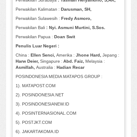
Perwakilan Surabaya
: Tasman Heryamono, S,AK,
Perwakilan Kalimatan :
Darusman, SH,
Perwakilan Sulawesih :
Fredy Asmoro,
Perwakilan Bali
: Nyi. Asmuni Murtini, S.Sos.
Perwakilan Papua :
Doan Swit
Penulis Luar Negeri :
China :
Ellen Senci,
Amerika :
Jhone Hard,
Jepang :
Harw Deier,
Singapure :
Abd. Faiz,
Melaysia :
Asmillah,
Australia :
Hadian Recar
POSINDONESIA MEDIA MATAPOS GROUP :
1). MATAPOST.COM
2). POSINDONESIA.NET
3). POSINDONESIANEW.ID
4). POSINTERNASIONAL.COM
5). POSTJKT.COM
6). JAKARTAKOMA.ID