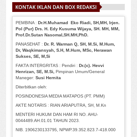
KONTAK IKLAN DAN BOX REDAKSI
PEMBINA :
Dr.H.Muhamad
Eko
Riadi
, SH,MH
, Irjen.
Pol (Pur) Drs. H. Edy Kusuma Wijaya, SH.
MH,
MM,
Prof
.
Dr.Sutan Nasomal,SH.MH,PhD.
PANASEHAT :
Dr. R. Warman Q, SH, M.Si, M.Hum
,
Dr, Waqkimansyah, S.H, M.Hum, MSc
,
Herawan
Sukses, SE, M,Si
FAKTA INTERGRITAS : Pendiri :
Dr.(c). Hevvi
Henrizan
, SE, M.Si
,
Pimpinan Umum/General
Maneger:
Susi
Hernita
Diterbitkan oleh:
POSINDONESIA MEDIA MATAPOS (PT. PMM)
AKTE NOTARIS : RIAN ARIAPUTRA, SH, M.Kn
MENTERI HUKUM DAN HAM RI NO. AHU-
0044489.AH.01.01 TAHUN 2023.
NIB. 1906230133795, NPWP.39.352.823.7-418.000