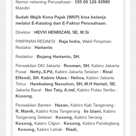
Nomor rekening Perusahaan :
155 00 126 43980
Mandiri
Sudah Wajib Kena Pajak (WKP) bisa belanja
melalui E-Katalog dan E-Faktur Perusahaan.
Direktur :
HEVVI HENRIZAN, SE,
M.Si
PIMPINAN REDAKSI :
Raja Indra,
Wakil Pimpinan
Redaksi :
Hartanto
Redaktur :
Bujang Hartanto, SH.
Perwakilan DKI Jakarta :
Rusman, SH
, Kabiro Jakarta
Pusat :
Netty,.S.Pd,
Kabiro Jakarta Selatan
: Rizal
Effendi, SH. Kabiro Utara : Helina,
Kabiro Jakarta
Timur :
Hambalang Nusution, SH,.M.H Hartati, SE.
Jakarta Barat :
Nur Taty, A.md,
Kabiro Pulau Seribu :
Kosong.
Perwakilan Banten :
Hasan,
Kabiro Kab Tangerang :
R. Manik,
Kabiro Kota Tangerang :
Iis Iziani,
Kabiro
Tangerang Selatan :
Kosong,
Kabiro Serang :
Kosong,
Kabiro Cilgon :
Kosong,
Kabiro Pandeglang
:
Kosong,
Kabiro Lebak :
Riadi,