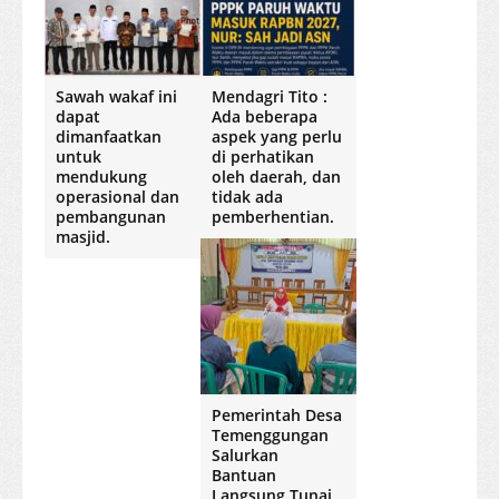
Sawah wakaf ini
Mendagri Tito :
dapat
Ada beberapa
dimanfaatkan
aspek yang perlu
untuk
di perhatikan
mendukung
oleh daerah, dan
operasional dan
tidak ada
pembangunan
pemberhentian.
masjid.
Pemerintah Desa
Temenggungan
Salurkan
Bantuan
Langsung Tunai