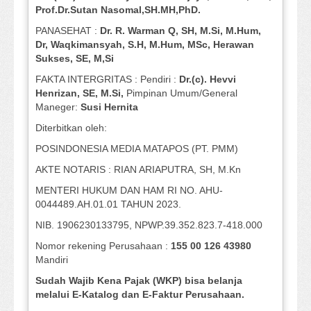
Prof
.
Dr.Sutan Nasomal,SH.MH,PhD.
PANASEHAT :
Dr. R. Warman Q, SH, M.Si, M.Hum
,
Dr, Waqkimansyah, S.H, M.Hum, MSc
,
Herawan
Sukses, SE, M,Si
FAKTA INTERGRITAS : Pendiri :
Dr.(c). Hevvi
Henrizan
, SE, M.Si
,
Pimpinan Umum/General
Maneger:
Susi
Hernita
Diterbitkan oleh:
POSINDONESIA MEDIA MATAPOS (PT. PMM)
AKTE NOTARIS : RIAN ARIAPUTRA, SH, M.Kn
MENTERI HUKUM DAN HAM RI NO. AHU-
0044489.AH.01.01 TAHUN 2023.
NIB. 1906230133795, NPWP.39.352.823.7-418.000
Nomor rekening Perusahaan :
155 00 126 43980
Mandiri
Sudah Wajib Kena Pajak (WKP) bisa belanja
melalui E-Katalog dan E-Faktur Perusahaan.