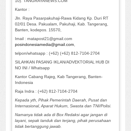
10). TANGRAYANEWS.COM
Kantor :
Jln. Raya Pasarpakuhaji-Rawa Kidang Kp. Duri RT
02/01 Desa. Pakualam, Pakuhaji, Kab. Tangerang,
Banten, kodepos. 15570,
Imail : matapost21@gmail.com
posindonesiamedia@gmail.com
,
telpon/whatsapp : (+62) (+62) 812-7104-2704
SILAHKAN PASANG IKLAN/ADVEKTORIAL HUB DI
NO INI / Whatsapp
Kantor Cabang Rajeg, Kab Tangerang, Banten-
Indonesia
Raja Indra : (+62) 812-7104-2704
Kepada yth, Pihak Pemerintah Daerah, Pusat dan
Internasional, Aparat Hukum, Swasta dan TNI/Polisi.
Namanya tidak ada di Box Redaksi agar jangan di
layani, sepak tanduk dan terjang, pihak perusahaan
tidak bertanggung jawab.