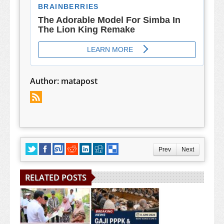
Author:
matapost
Prev
Next
RELATED POSTS