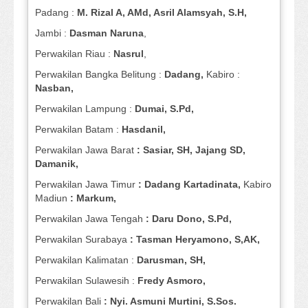
Padang :
M. Rizal A, AMd, Asril Alamsyah, S.H,
Jambi :
Dasman
Naruna
,
Perwakilan Riau :
Nasrul
,
Perwakilan Bangka Belitung :
Dadang,
Kabiro :
Nasban,
Perwakilan Lampung :
Dumai, S.Pd,
Perwakilan Batam :
Hasdanil,
Perwakilan Jawa Barat
: Sasiar, SH, Jajang SD,
Damanik,
Perwakilan Jawa Timur
: Dadang Kartadinata,
Kabiro
Madiun
: Markum,
Perwakilan Jawa Tengah
: Daru Dono, S.Pd,
Perwakilan Surabaya
: Tasman Heryamono, S,AK,
Perwakilan Kalimatan :
Darusman, SH,
Perwakilan Sulawesih :
Fredy Asmoro,
Perwakilan Bali
: Nyi. Asmuni Murtini, S.Sos.