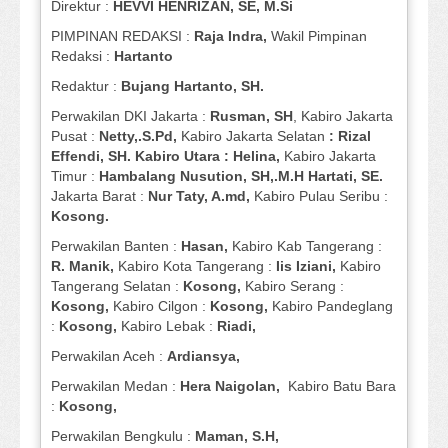
Direktur :
HEVVI HENRIZAN, SE,
M.Si
PIMPINAN REDAKSI :
Raja Indra,
Wakil Pimpinan
Redaksi :
Hartanto
Redaktur :
Bujang Hartanto, SH.
Perwakilan DKI Jakarta :
Rusman, SH
, Kabiro Jakarta
Pusat :
Netty,.S.Pd,
Kabiro Jakarta Selatan
: Rizal
Effendi, SH. Kabiro Utara : Helina,
Kabiro Jakarta
Timur :
Hambalang Nusution, SH,.M.H Hartati, SE.
Jakarta Barat :
Nur Taty, A.md,
Kabiro Pulau Seribu :
Kosong.
Perwakilan Banten :
Hasan,
Kabiro Kab Tangerang :
R. Manik,
Kabiro Kota Tangerang :
Iis Iziani,
Kabiro
Tangerang Selatan :
Kosong,
Kabiro Serang :
Kosong,
Kabiro Cilgon :
Kosong,
Kabiro Pandeglang
:
Kosong,
Kabiro Lebak :
Riadi,
Perwakilan Aceh :
Ardiansya,
Perwakilan Medan :
Hera Naigolan,
Kabiro Batu Bara
:
Kosong,
Perwakilan Bengkulu :
Maman, S.H,