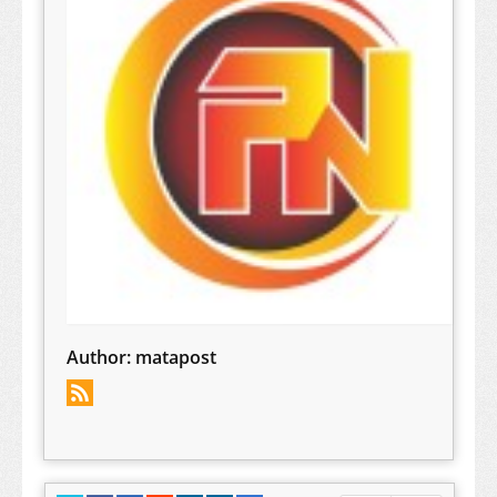
Author:
matapost