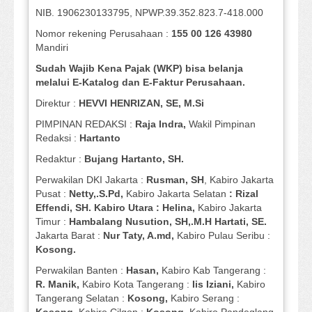
NIB. 1906230133795, NPWP.39.352.823.7-418.000
Nomor rekening Perusahaan :
155 00 126 43980
Mandiri
Sudah Wajib Kena Pajak (WKP) bisa belanja
melalui E-Katalog dan E-Faktur Perusahaan.
Direktur :
HEVVI HENRIZAN, SE,
M.Si
PIMPINAN REDAKSI :
Raja Indra,
Wakil Pimpinan
Redaksi :
Hartanto
Redaktur :
Bujang Hartanto, SH.
Perwakilan DKI Jakarta :
Rusman, SH
, Kabiro Jakarta
Pusat :
Netty,.S.Pd,
Kabiro Jakarta Selatan
: Rizal
Effendi, SH. Kabiro Utara : Helina,
Kabiro Jakarta
Timur :
Hambalang Nusution, SH,.M.H Hartati, SE.
Jakarta Barat :
Nur Taty, A.md,
Kabiro Pulau Seribu :
Kosong.
Perwakilan Banten :
Hasan,
Kabiro Kab Tangerang :
R. Manik,
Kabiro Kota Tangerang :
Iis Iziani,
Kabiro
Tangerang Selatan :
Kosong,
Kabiro Serang :