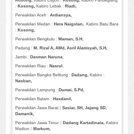
Kosong,
Kabiro Cilgon :
Kosong,
Kabiro Pandeglang
:
Kosong,
Kabiro Lebak :
Riadi,
Perwakilan Aceh :
Ardiansya,
Perwakilan Medan :
Hera Naigolan,
Kabiro Batu Bara
:
Kosong,
Perwakilan Bengkulu :
Maman, S.H,
Padang :
M. Rizal A, AMd, Asril Alamsyah, S.H,
Jambi :
Dasman
Naruna
,
Perwakilan Riau :
Nasrul
,
Perwakilan Bangka Belitung :
Dadang,
Kabiro :
Nasban,
Perwakilan Lampung :
Dumai, S.Pd,
Perwakilan Batam :
Hasdanil,
Perwakilan Jawa Barat
: Sasiar, SH, Jajang SD,
Damanik,
Perwakilan Jawa Timur
: Dadang Kartadinata,
Kabiro
Madiun
: Markum,