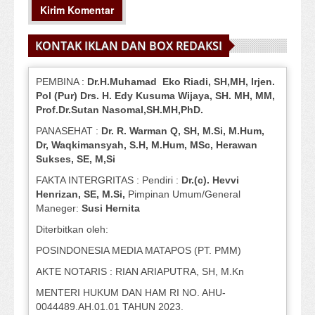
KONTAK IKLAN DAN BOX REDAKSI
PEMBINA :
Dr.H.Muhamad
Eko
Riadi
, SH,MH
, Irjen.
Pol (Pur) Drs. H. Edy Kusuma Wijaya, SH.
MH,
MM,
Prof
.
Dr.Sutan Nasomal,SH.MH,PhD.
PANASEHAT :
Dr. R. Warman Q, SH, M.Si, M.Hum
,
Dr, Waqkimansyah, S.H, M.Hum, MSc
,
Herawan
Sukses, SE, M,Si
FAKTA INTERGRITAS : Pendiri :
Dr.(c). Hevvi
Henrizan
, SE, M.Si
,
Pimpinan Umum/General
Maneger:
Susi
Hernita
Diterbitkan oleh:
POSINDONESIA MEDIA MATAPOS (PT. PMM)
AKTE NOTARIS : RIAN ARIAPUTRA, SH, M.Kn
MENTERI HUKUM DAN HAM RI NO. AHU-
0044489.AH.01.01 TAHUN 2023.