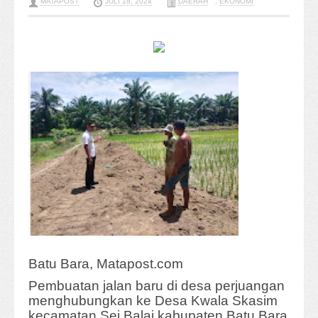
MATAPOST
JULI 18, 2024
DAERAH
,
EKONOMI
Batu Bara, Matapost.com
Pembuatan jalan baru di desa perjuangan
menghubungkan ke Desa Kwala Skasim
kecamatan Sei Balai kabupaten Batu Bara