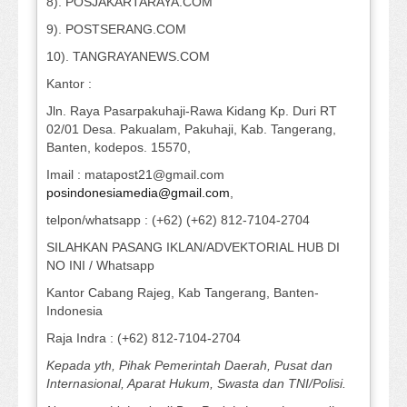
8). POSJAKARTARAYA.COM
9). POSTSERANG.COM
10). TANGRAYANEWS.COM
Kantor :
Jln. Raya Pasarpakuhaji-Rawa Kidang Kp. Duri RT
02/01 Desa. Pakualam, Pakuhaji, Kab. Tangerang,
Banten, kodepos. 15570,
Imail : matapost21@gmail.com
posindonesiamedia@gmail.com
,
telpon/whatsapp : (+62) (+62) 812-7104-2704
SILAHKAN PASANG IKLAN/ADVEKTORIAL HUB DI
NO INI / Whatsapp
Kantor Cabang Rajeg, Kab Tangerang, Banten-
Indonesia
Raja Indra : (+62) 812-7104-2704
Kepada yth, Pihak Pemerintah Daerah, Pusat dan
Internasional, Aparat Hukum, Swasta dan TNI/Polisi.