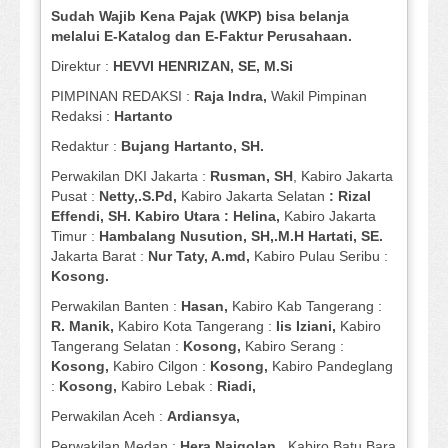
Sudah Wajib Kena Pajak (WKP) bisa belanja
melalui E-Katalog dan E-Faktur Perusahaan.
Direktur :
HEVVI HENRIZAN, SE,
M.Si
PIMPINAN REDAKSI :
Raja Indra,
Wakil Pimpinan
Redaksi :
Hartanto
Redaktur :
Bujang Hartanto, SH.
Perwakilan DKI Jakarta :
Rusman, SH
, Kabiro Jakarta
Pusat :
Netty,.S.Pd,
Kabiro Jakarta Selatan
: Rizal
Effendi, SH. Kabiro Utara : Helina,
Kabiro Jakarta
Timur :
Hambalang Nusution, SH,.M.H Hartati, SE.
Jakarta Barat :
Nur Taty, A.md,
Kabiro Pulau Seribu :
Kosong.
Perwakilan Banten :
Hasan,
Kabiro Kab Tangerang :
R. Manik,
Kabiro Kota Tangerang :
Iis Iziani,
Kabiro
Tangerang Selatan :
Kosong,
Kabiro Serang :
Kosong,
Kabiro Cilgon :
Kosong,
Kabiro Pandeglang
:
Kosong,
Kabiro Lebak :
Riadi,
Perwakilan Aceh :
Ardiansya,
Perwakilan Medan :
Hera Naigolan,
Kabiro Batu Bara