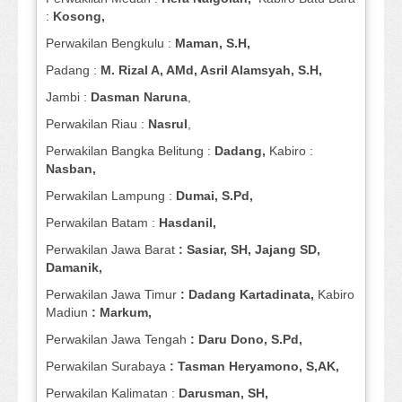
:
Kosong,
Perwakilan Bengkulu :
Maman, S.H,
Padang :
M. Rizal A, AMd, Asril Alamsyah, S.H,
Jambi :
Dasman
Naruna
,
Perwakilan Riau :
Nasrul
,
Perwakilan Bangka Belitung :
Dadang,
Kabiro :
Nasban,
Perwakilan Lampung :
Dumai, S.Pd,
Perwakilan Batam :
Hasdanil,
Perwakilan Jawa Barat
: Sasiar, SH, Jajang SD,
Damanik,
Perwakilan Jawa Timur
: Dadang Kartadinata,
Kabiro
Madiun
: Markum,
Perwakilan Jawa Tengah
: Daru Dono, S.Pd,
Perwakilan Surabaya
: Tasman Heryamono, S,AK,
Perwakilan Kalimatan :
Darusman, SH,