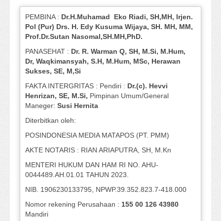
PEMBINA :
Dr.H.Muhamad
Eko
Riadi
, SH,MH
, Irjen.
Pol (Pur) Drs. H. Edy Kusuma Wijaya, SH.
MH,
MM,
Prof
.
Dr.Sutan Nasomal,SH.MH,PhD.
PANASEHAT :
Dr. R. Warman Q, SH, M.Si, M.Hum
,
Dr, Waqkimansyah, S.H, M.Hum, MSc
,
Herawan
Sukses, SE, M,Si
FAKTA INTERGRITAS : Pendiri :
Dr.(c). Hevvi
Henrizan
, SE, M.Si
,
Pimpinan Umum/General
Maneger:
Susi
Hernita
Diterbitkan oleh:
POSINDONESIA MEDIA MATAPOS (PT. PMM)
AKTE NOTARIS : RIAN ARIAPUTRA, SH, M.Kn
MENTERI HUKUM DAN HAM RI NO. AHU-
0044489.AH.01.01 TAHUN 2023.
NIB. 1906230133795, NPWP.39.352.823.7-418.000
Nomor rekening Perusahaan :
155 00 126 43980
Mandiri