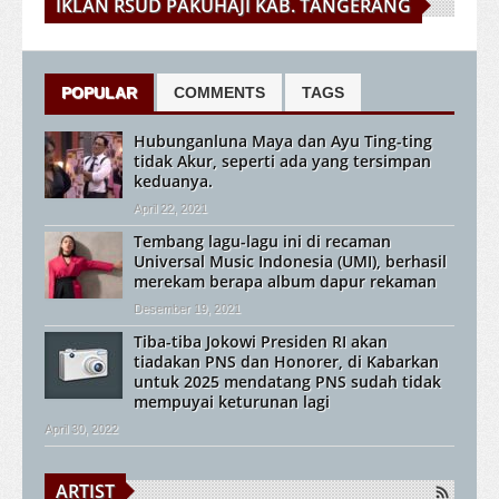
IKLAN RSUD PAKUHAJI KAB. TANGERANG
POPULAR
COMMENTS
TAGS
Hubunganluna Maya dan Ayu Ting-ting
tidak Akur, seperti ada yang tersimpan
keduanya.
April 22, 2021
Tembang lagu-lagu ini di recaman
Universal Music Indonesia (UMI), berhasil
merekam berapa album dapur rekaman
Desember 19, 2021
Tiba-tiba Jokowi Presiden RI akan
tiadakan PNS dan Honorer, di Kabarkan
untuk 2025 mendatang PNS sudah tidak
mempuyai keturunan lagi
April 30, 2022
ARTIST