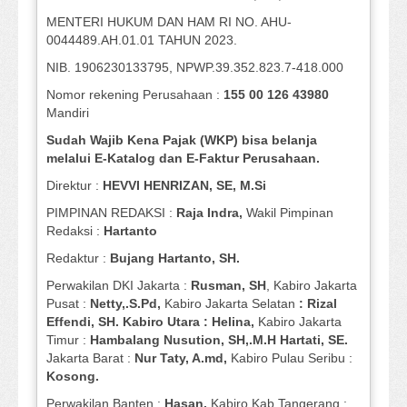
MENTERI HUKUM DAN HAM RI NO. AHU-
0044489.AH.01.01 TAHUN 2023.
NIB. 1906230133795, NPWP.39.352.823.7-418.000
Nomor rekening Perusahaan :
155 00 126 43980
Mandiri
Sudah Wajib Kena Pajak (WKP) bisa belanja
melalui E-Katalog dan E-Faktur Perusahaan.
Direktur :
HEVVI HENRIZAN, SE,
M.Si
PIMPINAN REDAKSI :
Raja Indra,
Wakil Pimpinan
Redaksi :
Hartanto
Redaktur :
Bujang Hartanto, SH.
Perwakilan DKI Jakarta :
Rusman, SH
, Kabiro Jakarta
Pusat :
Netty,.S.Pd,
Kabiro Jakarta Selatan
: Rizal
Effendi, SH. Kabiro Utara : Helina,
Kabiro Jakarta
Timur :
Hambalang Nusution, SH,.M.H Hartati, SE.
Jakarta Barat :
Nur Taty, A.md,
Kabiro Pulau Seribu :
Kosong.
Perwakilan Banten :
Hasan,
Kabiro Kab Tangerang :