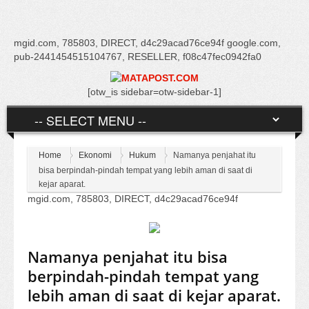
mgid.com, 785803, DIRECT, d4c29acad76ce94f google.com,
pub-2441454515104767, RESELLER, f08c47fec0942fa0
[otw_is sidebar=otw-sidebar-1]
Home
Ekonomi
Hukum
Namanya penjahat itu
bisa berpindah-pindah tempat yang lebih aman di saat di
kejar aparat.
mgid.com, 785803, DIRECT, d4c29acad76ce94f
Namanya penjahat itu bisa
berpindah-pindah tempat yang
lebih aman di saat di kejar aparat.