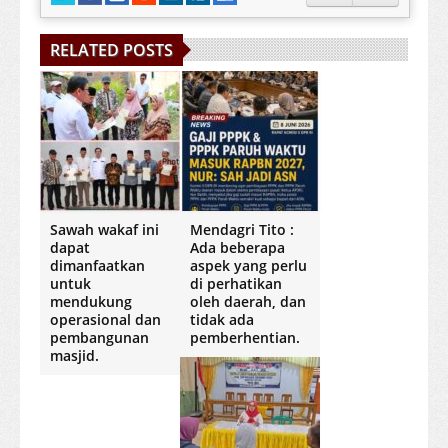
RELATED POSTS
Sawah wakaf ini
Mendagri Tito :
dapat
Ada beberapa
dimanfaatkan
aspek yang perlu
untuk
di perhatikan
mendukung
oleh daerah, dan
operasional dan
tidak ada
pembangunan
pemberhentian.
masjid.