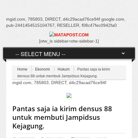
mgid.com, 785803, DIRECT, d4c29acad76ce94f google.com,
pub-2441454515104767, RESELLER, f08c47fec0942fa0
[otw_is sidebar=otw-sidebar-1]
Home
Ekonomi
Hukum
Pantas saja ia kirim
densus 88 untuk membuti Jampidsus Kejagung.
mgid.com, 785803, DIRECT, d4c29acad76ce94f
Pantas saja ia kirim densus 88
untuk membuti Jampidsus
Kejagung.