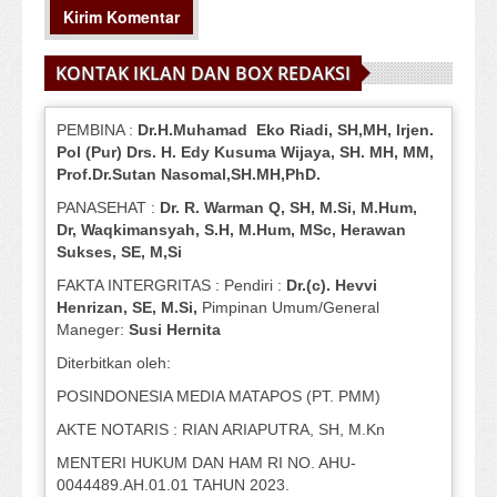
KONTAK IKLAN DAN BOX REDAKSI
PEMBINA :
Dr.H.Muhamad
Eko
Riadi
, SH,MH
, Irjen.
Pol (Pur) Drs. H. Edy Kusuma Wijaya, SH.
MH,
MM,
Prof
.
Dr.Sutan Nasomal,SH.MH,PhD.
PANASEHAT :
Dr. R. Warman Q, SH, M.Si, M.Hum
,
Dr, Waqkimansyah, S.H, M.Hum, MSc
,
Herawan
Sukses, SE, M,Si
FAKTA INTERGRITAS : Pendiri :
Dr.(c). Hevvi
Henrizan
, SE, M.Si
,
Pimpinan Umum/General
Maneger:
Susi
Hernita
Diterbitkan oleh:
POSINDONESIA MEDIA MATAPOS (PT. PMM)
AKTE NOTARIS : RIAN ARIAPUTRA, SH, M.Kn
MENTERI HUKUM DAN HAM RI NO. AHU-
0044489.AH.01.01 TAHUN 2023.