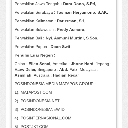
Perwakilan Jawa Tengah
: Daru Dono, S.Pd,
Perwakilan Surabaya
: Tasman Heryamono, S,AK,
Perwakilan Kalimatan :
Darusman, SH,
Perwakilan Sulawesih :
Fredy Asmoro,
Perwakilan Bali
: Nyi. Asmuni Murtini, S.Sos.
Perwakilan Papua :
Doan Swit
Penulis Luar Negeri :
China :
Ellen Senci,
Amerika :
Jhone Hard,
Jepang :
Harw Deier,
Singapure :
Abd. Faiz,
Melaysia :
Asmillah,
Australia :
Hadian Recar
POSINDONESIA MEDIA MATAPOS GROUP :
1). MATAPOST.COM
2). POSINDONESIA.NET
3). POSINDONESIANEW.ID
4). POSINTERNASIONAL.COM
5). POSTJKT.COM