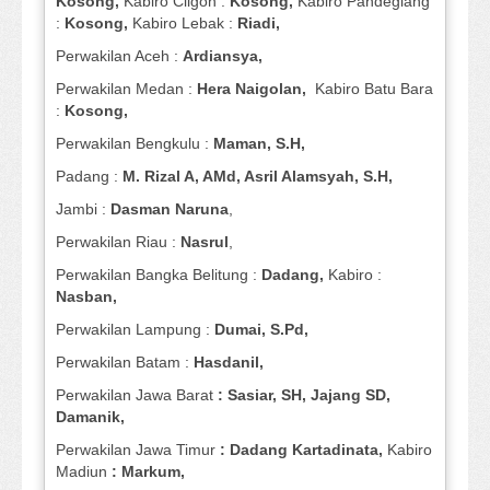
Kosong,
Kabiro Cilgon :
Kosong,
Kabiro Pandeglang
:
Kosong,
Kabiro Lebak :
Riadi,
Perwakilan Aceh :
Ardiansya,
Perwakilan Medan :
Hera Naigolan,
Kabiro Batu Bara
:
Kosong,
Perwakilan Bengkulu :
Maman, S.H,
Padang :
M. Rizal A, AMd, Asril Alamsyah, S.H,
Jambi :
Dasman
Naruna
,
Perwakilan Riau :
Nasrul
,
Perwakilan Bangka Belitung :
Dadang,
Kabiro :
Nasban,
Perwakilan Lampung :
Dumai, S.Pd,
Perwakilan Batam :
Hasdanil,
Perwakilan Jawa Barat
: Sasiar, SH, Jajang SD,
Damanik,
Perwakilan Jawa Timur
: Dadang Kartadinata,
Kabiro
Madiun
: Markum,