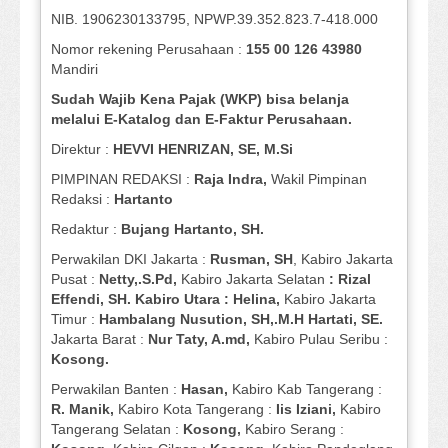
NIB. 1906230133795, NPWP.39.352.823.7-418.000
Nomor rekening Perusahaan :
155 00 126 43980
Mandiri
Sudah Wajib Kena Pajak (WKP) bisa belanja
melalui E-Katalog dan E-Faktur Perusahaan.
Direktur :
HEVVI HENRIZAN, SE,
M.Si
PIMPINAN REDAKSI :
Raja Indra,
Wakil Pimpinan
Redaksi :
Hartanto
Redaktur :
Bujang Hartanto, SH.
Perwakilan DKI Jakarta :
Rusman, SH
, Kabiro Jakarta
Pusat :
Netty,.S.Pd,
Kabiro Jakarta Selatan
: Rizal
Effendi, SH. Kabiro Utara : Helina,
Kabiro Jakarta
Timur :
Hambalang Nusution, SH,.M.H Hartati, SE.
Jakarta Barat :
Nur Taty, A.md,
Kabiro Pulau Seribu :
Kosong.
Perwakilan Banten :
Hasan,
Kabiro Kab Tangerang :
R. Manik,
Kabiro Kota Tangerang :
Iis Iziani,
Kabiro
Tangerang Selatan :
Kosong,
Kabiro Serang :