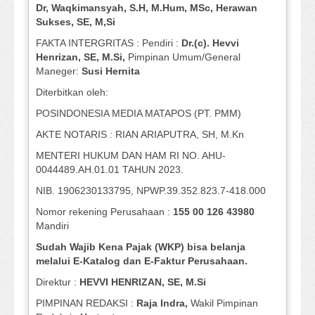
Dr, Waqkimansyah, S.H, M.Hum, MSc
,
Herawan
Sukses, SE, M,Si
FAKTA INTERGRITAS : Pendiri :
Dr.(c). Hevvi
Henrizan
, SE, M.Si
,
Pimpinan Umum/General
Maneger:
Susi
Hernita
Diterbitkan oleh:
POSINDONESIA MEDIA MATAPOS (PT. PMM)
AKTE NOTARIS : RIAN ARIAPUTRA, SH, M.Kn
MENTERI HUKUM DAN HAM RI NO. AHU-
0044489.AH.01.01 TAHUN 2023.
NIB. 1906230133795, NPWP.39.352.823.7-418.000
Nomor rekening Perusahaan :
155 00 126 43980
Mandiri
Sudah Wajib Kena Pajak (WKP) bisa belanja
melalui E-Katalog dan E-Faktur Perusahaan.
Direktur :
HEVVI HENRIZAN, SE,
M.Si
PIMPINAN REDAKSI :
Raja Indra,
Wakil Pimpinan