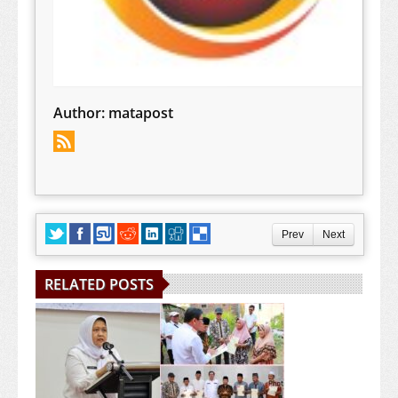
Author:
matapost
Prev
Next
RELATED POSTS