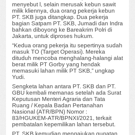
menyebut l, selain merusak kebun sawit
milik kliennya, dua orang pekerja kebun
PT. SKB juga ditangkap. Dua pekerja
bagian Satpam PT. SKB, Jumadi dan Indra
bahkan diboyong ke Bareakrim Polri di
Jakarta, untuk diproses hukum.
“Kedua orang pekerja itu sepertinya sudah
masuk TO (Target Operasi). Mereka
dituduh mencoba menghalang-halangi alat
berat milik PT Gorby yang hendak
memasuki lahan milik PT SKB,” ungkap
Yudi.
Sengketa lahan antara PT. SKB dan PT.
GBU kembali memanas setelah ada Surat
Keputusan Menteri Agraria dan Tata
Ruang / Kepala Badan Pertanahan
Nasional (ATR/BPN) Nomor :
83/HGUKEM-ATR/BPNXI/2021, terkait
pembatalan kepemilikan lahan tersebut.
PT. SKB kemudian mengajukan gugatan