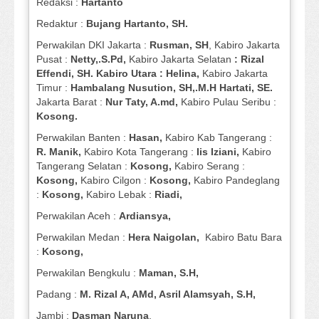
Redaksi :
Hartanto
Redaktur :
Bujang Hartanto, SH.
Perwakilan DKI Jakarta :
Rusman, SH
, Kabiro Jakarta
Pusat :
Netty,.S.Pd,
Kabiro Jakarta Selatan
: Rizal
Effendi, SH. Kabiro Utara : Helina,
Kabiro Jakarta
Timur :
Hambalang Nusution, SH,.M.H Hartati, SE.
Jakarta Barat :
Nur Taty, A.md,
Kabiro Pulau Seribu :
Kosong.
Perwakilan Banten :
Hasan,
Kabiro Kab Tangerang :
R. Manik,
Kabiro Kota Tangerang :
Iis Iziani,
Kabiro
Tangerang Selatan :
Kosong,
Kabiro Serang :
Kosong,
Kabiro Cilgon :
Kosong,
Kabiro Pandeglang
:
Kosong,
Kabiro Lebak :
Riadi,
Perwakilan Aceh :
Ardiansya,
Perwakilan Medan :
Hera Naigolan,
Kabiro Batu Bara
:
Kosong,
Perwakilan Bengkulu :
Maman, S.H,
Padang :
M. Rizal A, AMd, Asril Alamsyah, S.H,
Jambi :
Dasman
Naruna
,