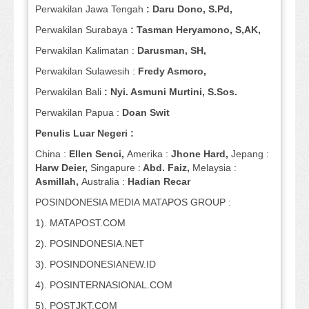
Perwakilan Jawa Tengah
: Daru Dono, S.Pd,
Perwakilan Surabaya
: Tasman Heryamono, S,AK,
Perwakilan Kalimatan :
Darusman, SH,
Perwakilan Sulawesih :
Fredy Asmoro,
Perwakilan Bali
: Nyi. Asmuni Murtini, S.Sos.
Perwakilan Papua :
Doan Swit
Penulis Luar Negeri :
China :
Ellen Senci,
Amerika :
Jhone Hard,
Jepang :
Harw Deier,
Singapure :
Abd. Faiz,
Melaysia :
Asmillah,
Australia :
Hadian Recar
POSINDONESIA MEDIA MATAPOS GROUP :
1). MATAPOST.COM
2). POSINDONESIA.NET
3). POSINDONESIANEW.ID
4). POSINTERNASIONAL.COM
5). POSTJKT.COM