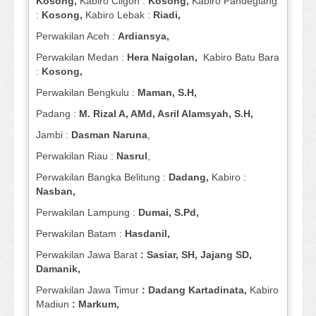
Kosong,
Kabiro Cilgon :
Kosong,
Kabiro Pandeglang
:
Kosong,
Kabiro Lebak :
Riadi,
Perwakilan Aceh :
Ardiansya,
Perwakilan Medan :
Hera Naigolan,
Kabiro Batu Bara
:
Kosong,
Perwakilan Bengkulu :
Maman, S.H,
Padang :
M. Rizal A, AMd, Asril Alamsyah, S.H,
Jambi :
Dasman
Naruna
,
Perwakilan Riau :
Nasrul
,
Perwakilan Bangka Belitung :
Dadang,
Kabiro :
Nasban,
Perwakilan Lampung :
Dumai, S.Pd,
Perwakilan Batam :
Hasdanil,
Perwakilan Jawa Barat
: Sasiar, SH, Jajang SD,
Damanik,
Perwakilan Jawa Timur
: Dadang Kartadinata,
Kabiro
Madiun
: Markum,