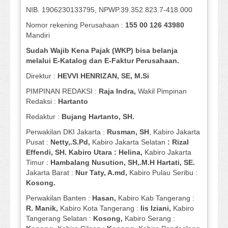
NIB. 1906230133795, NPWP.39.352.823.7-418.000
Nomor rekening Perusahaan :
155 00 126 43980
Mandiri
Sudah Wajib Kena Pajak (WKP) bisa belanja
melalui E-Katalog dan E-Faktur Perusahaan.
Direktur :
HEVVI HENRIZAN, SE,
M.Si
PIMPINAN REDAKSI :
Raja Indra,
Wakil Pimpinan
Redaksi :
Hartanto
Redaktur :
Bujang Hartanto, SH.
Perwakilan DKI Jakarta :
Rusman, SH
, Kabiro Jakarta
Pusat :
Netty,.S.Pd,
Kabiro Jakarta Selatan
: Rizal
Effendi, SH. Kabiro Utara : Helina,
Kabiro Jakarta
Timur :
Hambalang Nusution, SH,.M.H Hartati, SE.
Jakarta Barat :
Nur Taty, A.md,
Kabiro Pulau Seribu :
Kosong.
Perwakilan Banten :
Hasan,
Kabiro Kab Tangerang :
R. Manik,
Kabiro Kota Tangerang :
Iis Iziani,
Kabiro
Tangerang Selatan :
Kosong,
Kabiro Serang :