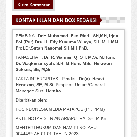
KONTAK IKLAN DAN BOX REDAKSI
PEMBINA :
Dr.H.Muhamad
Eko
Riadi
, SH,MH
, Irjen.
Pol (Pur) Drs. H. Edy Kusuma Wijaya, SH.
MH,
MM,
Prof
.
Dr.Sutan Nasomal,SH.MH,PhD.
PANASEHAT :
Dr. R. Warman Q, SH, M.Si, M.Hum
,
Dr, Waqkimansyah, S.H, M.Hum, MSc
,
Herawan
Sukses, SE, M,Si
FAKTA INTERGRITAS : Pendiri :
Dr.(c). Hevvi
Henrizan
, SE, M.Si
,
Pimpinan Umum/General
Maneger:
Susi
Hernita
Diterbitkan oleh:
POSINDONESIA MEDIA MATAPOS (PT. PMM)
AKTE NOTARIS : RIAN ARIAPUTRA, SH, M.Kn
MENTERI HUKUM DAN HAM RI NO. AHU-
0044489.AH.01.01 TAHUN 2023.