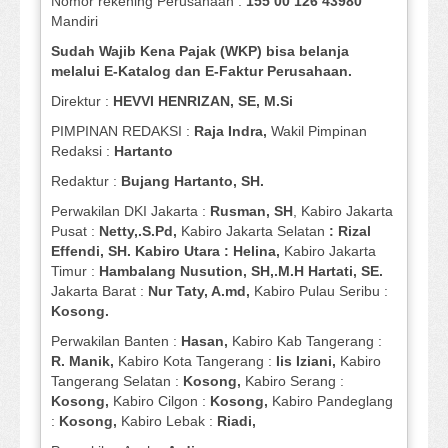
Nomor rekening Perusahaan :
155 00 126 43980
Mandiri
Sudah Wajib Kena Pajak (WKP) bisa belanja
melalui E-Katalog dan E-Faktur Perusahaan.
Direktur :
HEVVI HENRIZAN, SE,
M.Si
PIMPINAN REDAKSI :
Raja Indra,
Wakil Pimpinan
Redaksi :
Hartanto
Redaktur :
Bujang Hartanto, SH.
Perwakilan DKI Jakarta :
Rusman, SH
, Kabiro Jakarta
Pusat :
Netty,.S.Pd,
Kabiro Jakarta Selatan
: Rizal
Effendi, SH. Kabiro Utara : Helina,
Kabiro Jakarta
Timur :
Hambalang Nusution, SH,.M.H Hartati, SE.
Jakarta Barat :
Nur Taty, A.md,
Kabiro Pulau Seribu :
Kosong.
Perwakilan Banten :
Hasan,
Kabiro Kab Tangerang :
R. Manik,
Kabiro Kota Tangerang :
Iis Iziani,
Kabiro
Tangerang Selatan :
Kosong,
Kabiro Serang :
Kosong,
Kabiro Cilgon :
Kosong,
Kabiro Pandeglang
:
Kosong,
Kabiro Lebak :
Riadi,