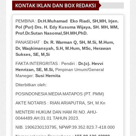
KONTAK IKLAN DAN BOX REDAKSI
PEMBINA :
Dr.H.Muhamad
Eko
Riadi
, SH,MH
, Irjen.
Pol (Pur) Drs. H. Edy Kusuma Wijaya, SH.
MH,
MM,
Prof
.
Dr.Sutan Nasomal,SH.MH,PhD.
PANASEHAT :
Dr. R. Warman Q, SH, M.Si, M.Hum
,
Dr, Waqkimansyah, S.H, M.Hum, MSc
,
Herawan
Sukses, SE, M,Si
FAKTA INTERGRITAS : Pendiri :
Dr.(c). Hevvi
Henrizan
, SE, M.Si
,
Pimpinan Umum/General
Maneger:
Susi
Hernita
Diterbitkan oleh:
POSINDONESIA MEDIA MATAPOS (PT. PMM)
AKTE NOTARIS : RIAN ARIAPUTRA, SH, M.Kn
MENTERI HUKUM DAN HAM RI NO. AHU-
0044489.AH.01.01 TAHUN 2023.
NIB. 1906230133795, NPWP.39.352.823.7-418.000