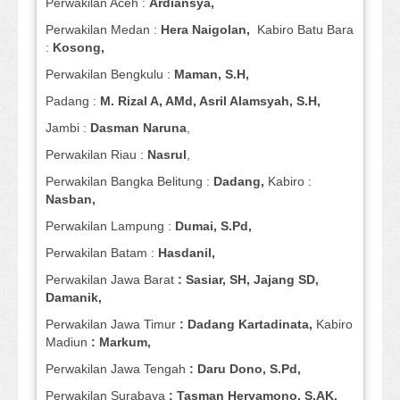
Perwakilan Aceh :
Ardiansya,
Perwakilan Medan :
Hera Naigolan,
Kabiro Batu Bara
:
Kosong,
Perwakilan Bengkulu :
Maman, S.H,
Padang :
M. Rizal A, AMd, Asril Alamsyah, S.H,
Jambi :
Dasman
Naruna
,
Perwakilan Riau :
Nasrul
,
Perwakilan Bangka Belitung :
Dadang,
Kabiro :
Nasban,
Perwakilan Lampung :
Dumai, S.Pd,
Perwakilan Batam :
Hasdanil,
Perwakilan Jawa Barat
: Sasiar, SH, Jajang SD,
Damanik,
Perwakilan Jawa Timur
: Dadang Kartadinata,
Kabiro
Madiun
: Markum,
Perwakilan Jawa Tengah
: Daru Dono, S.Pd,
Perwakilan Surabaya
: Tasman Heryamono, S,AK,