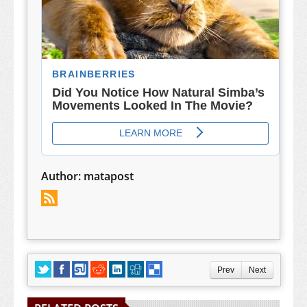
Author:
matapost
Prev
Next