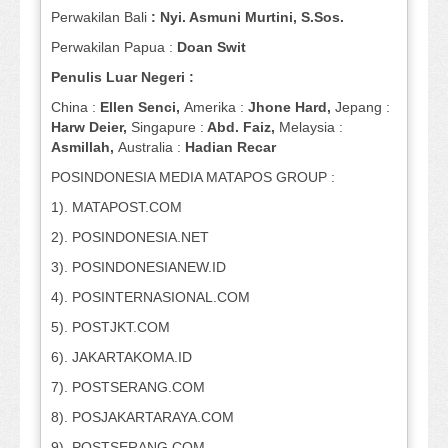
Perwakilan Bali
: Nyi. Asmuni Murtini, S.Sos.
Perwakilan Papua :
Doan Swit
Penulis Luar Negeri :
China :
Ellen Senci,
Amerika :
Jhone Hard,
Jepang :
Harw Deier,
Singapure :
Abd. Faiz,
Melaysia :
Asmillah,
Australia :
Hadian Recar
POSINDONESIA MEDIA MATAPOS GROUP :
1). MATAPOST.COM
2). POSINDONESIA.NET
3). POSINDONESIANEW.ID
4). POSINTERNASIONAL.COM
5). POSTJKT.COM
6). JAKARTAKOMA.ID
7). POSTSERANG.COM
8). POSJAKARTARAYA.COM
9). POSTSERANG.COM