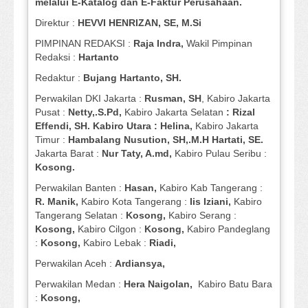
melalui E-Katalog dan E-Faktur Perusahaan.
Direktur :
HEVVI HENRIZAN, SE,
M.Si
PIMPINAN REDAKSI :
Raja Indra,
Wakil Pimpinan
Redaksi :
Hartanto
Redaktur :
Bujang Hartanto, SH.
Perwakilan DKI Jakarta :
Rusman, SH
, Kabiro Jakarta
Pusat :
Netty,.S.Pd,
Kabiro Jakarta Selatan
: Rizal
Effendi, SH. Kabiro Utara : Helina,
Kabiro Jakarta
Timur :
Hambalang Nusution, SH,.M.H Hartati, SE.
Jakarta Barat :
Nur Taty, A.md,
Kabiro Pulau Seribu :
Kosong.
Perwakilan Banten :
Hasan,
Kabiro Kab Tangerang :
R. Manik,
Kabiro Kota Tangerang :
Iis Iziani,
Kabiro
Tangerang Selatan :
Kosong,
Kabiro Serang :
Kosong,
Kabiro Cilgon :
Kosong,
Kabiro Pandeglang
:
Kosong,
Kabiro Lebak :
Riadi,
Perwakilan Aceh :
Ardiansya,
Perwakilan Medan :
Hera Naigolan,
Kabiro Batu Bara
:
Kosong,