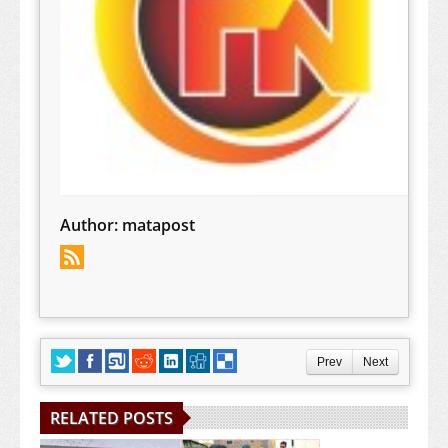
Author:
matapost
Prev
Next
RELATED POSTS