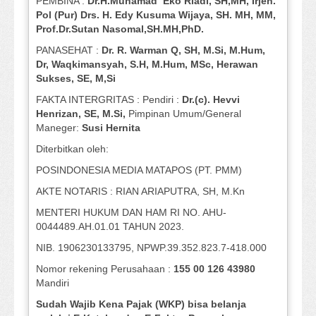
PEMBINA :
Dr.H.Muhamad
Eko
Riadi
, SH,MH
, Irjen.
Pol (Pur) Drs. H. Edy Kusuma Wijaya, SH.
MH,
MM,
Prof
.
Dr.Sutan Nasomal,SH.MH,PhD.
PANASEHAT :
Dr. R. Warman Q, SH, M.Si, M.Hum
,
Dr, Waqkimansyah, S.H, M.Hum, MSc
,
Herawan
Sukses, SE, M,Si
FAKTA INTERGRITAS : Pendiri :
Dr.(c). Hevvi
Henrizan
, SE, M.Si
,
Pimpinan Umum/General
Maneger:
Susi
Hernita
Diterbitkan oleh:
POSINDONESIA MEDIA MATAPOS (PT. PMM)
AKTE NOTARIS : RIAN ARIAPUTRA, SH, M.Kn
MENTERI HUKUM DAN HAM RI NO. AHU-
0044489.AH.01.01 TAHUN 2023.
NIB. 1906230133795, NPWP.39.352.823.7-418.000
Nomor rekening Perusahaan :
155 00 126 43980
Mandiri
Sudah Wajib Kena Pajak (WKP) bisa belanja