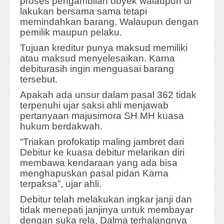
proses pengambilan obyek walaupun di
lakukan bersama sama tetapi
memindahkan barang. Walaupun dengan
pemilik maupun pelaku.
Tujuan kreditur punya maksud memiliki
atau maksud menyelesaikan. Karna
debiturasih ingin menguasai barang
tersebut.
Apakah ada unsur dalam pasal 362 tidak
terpenuhi ujar saksi ahli menjawab
pertanyaan majusimora SH MH kuasa
hukum berdakwah.
“Triakan profokatip maling jambret dari
Debitur ke kuasa debitur melarikan diri
membawa kendaraan yang ada bisa
menghapuskan pasal pidan Karna
terpaksa”, ujar ahli.
Debitur telah melakukan ingkar janji dan
tidak menepati janjinya untuk membayar
dengan suka rela, Dalma terhalangnya