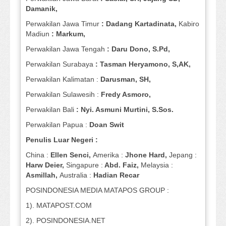
Damanik,
Perwakilan Jawa Timur
: Dadang Kartadinata,
Kabiro
Madiun
: Markum,
Perwakilan Jawa Tengah
: Daru Dono, S.Pd,
Perwakilan Surabaya
: Tasman Heryamono, S,AK,
Perwakilan Kalimatan :
Darusman, SH,
Perwakilan Sulawesih :
Fredy Asmoro,
Perwakilan Bali
: Nyi. Asmuni Murtini, S.Sos.
Perwakilan Papua :
Doan Swit
Penulis Luar Negeri :
China :
Ellen Senci,
Amerika :
Jhone Hard,
Jepang :
Harw Deier,
Singapure :
Abd. Faiz,
Melaysia :
Asmillah,
Australia :
Hadian Recar
POSINDONESIA MEDIA MATAPOS GROUP :
1). MATAPOST.COM
2). POSINDONESIA.NET