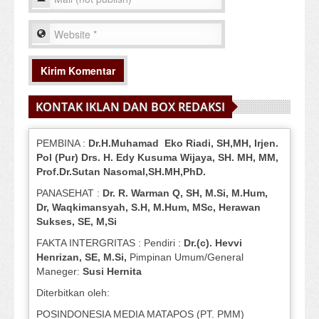
KONTAK IKLAN DAN BOX REDAKSI
PEMBINA :
Dr.H.Muhamad
Eko
Riadi
, SH,MH
, Irjen.
Pol (Pur) Drs. H. Edy Kusuma Wijaya, SH.
MH,
MM,
Prof
.
Dr.Sutan Nasomal,SH.MH,PhD.
PANASEHAT :
Dr. R. Warman Q, SH, M.Si, M.Hum
,
Dr, Waqkimansyah, S.H, M.Hum, MSc
,
Herawan
Sukses, SE, M,Si
FAKTA INTERGRITAS : Pendiri :
Dr.(c). Hevvi
Henrizan
, SE, M.Si
,
Pimpinan Umum/General
Maneger:
Susi
Hernita
Diterbitkan oleh:
POSINDONESIA MEDIA MATAPOS (PT. PMM)