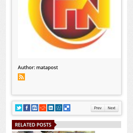
Author:
matapost
Prev
Next
RELATED POSTS