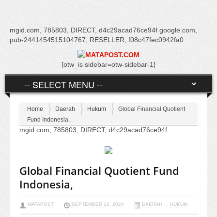
mgid.com, 785803, DIRECT, d4c29acad76ce94f google.com,
pub-2441454515104767, RESELLER, f08c47fec0942fa0
[otw_is sidebar=otw-sidebar-1]
Home
Daerah
Hukum
Global Financial Quotient
Fund Indonesia,
mgid.com, 785803, DIRECT, d4c29acad76ce94f
Global Financial Quotient Fund
Indonesia,
MATAPOST
SEPTEMBER 12, 2024
DAERAH
,
HUKUM