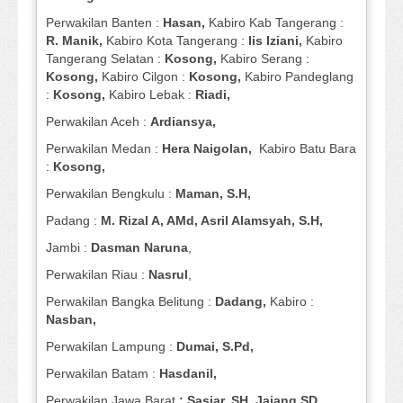
Perwakilan Banten :
Hasan,
Kabiro Kab Tangerang :
R. Manik,
Kabiro Kota Tangerang :
Iis Iziani,
Kabiro
Tangerang Selatan :
Kosong,
Kabiro Serang :
Kosong,
Kabiro Cilgon :
Kosong,
Kabiro Pandeglang
:
Kosong,
Kabiro Lebak :
Riadi,
Perwakilan Aceh :
Ardiansya,
Perwakilan Medan :
Hera Naigolan,
Kabiro Batu Bara
:
Kosong,
Perwakilan Bengkulu :
Maman, S.H,
Padang :
M. Rizal A, AMd, Asril Alamsyah, S.H,
Jambi :
Dasman
Naruna
,
Perwakilan Riau :
Nasrul
,
Perwakilan Bangka Belitung :
Dadang,
Kabiro :
Nasban,
Perwakilan Lampung :
Dumai, S.Pd,
Perwakilan Batam :
Hasdanil,
Perwakilan Jawa Barat
: Sasiar, SH, Jajang SD,