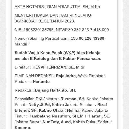
AKTE NOTARIS : RIAN ARIAPUTRA, SH, M.Kn
MENTERI HUKUM DAN HAM RI NO. AHU-
0044489.AH.01.01 TAHUN 2023.
NIB. 1906230133795, NPWP.39.352.823.7-418.000
Nomor rekening Perusahaan :
155 00 126 43980
Mandiri
Sudah Wajib Kena Pajak (WKP) bisa belanja
melalui E-Katalog dan E-Faktur Perusahaan.
Direktur :
HEVVI HENRIZAN, SE,
M.Si
PIMPINAN REDAKSI :
Raja Indra,
Wakil Pimpinan
Redaksi :
Hartanto
Redaktur :
Bujang Hartanto, SH.
Perwakilan DKI Jakarta :
Rusman, SH
, Kabiro Jakarta
Pusat :
Netty,.S.Pd,
Kabiro Jakarta Selatan
: Rizal
Effendi, SH. Kabiro Utara : Helina,
Kabiro Jakarta
Timur :
Hambalang Nusution, SH,.M.H Hartati, SE.
Jakarta Barat :
Nur Taty, A.md,
Kabiro Pulau Seribu :
Kosong.