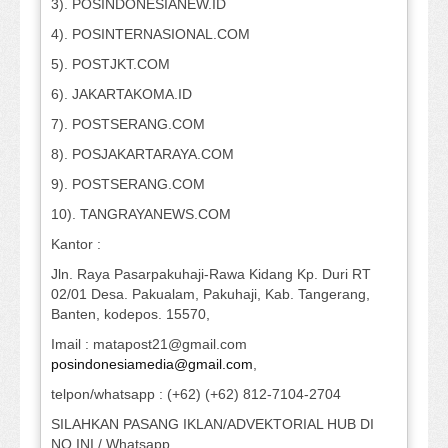
3). POSINDONESIANEW.ID
4). POSINTERNASIONAL.COM
5). POSTJKT.COM
6). JAKARTAKOMA.ID
7). POSTSERANG.COM
8). POSJAKARTARAYA.COM
9). POSTSERANG.COM
10). TANGRAYANEWS.COM
Kantor :
Jln. Raya Pasarpakuhaji-Rawa Kidang Kp. Duri RT
02/01 Desa. Pakualam, Pakuhaji, Kab. Tangerang,
Banten, kodepos. 15570,
Imail : matapost21@gmail.com
posindonesiamedia@gmail.com
,
telpon/whatsapp : (+62) (+62) 812-7104-2704
SILAHKAN PASANG IKLAN/ADVEKTORIAL HUB DI
NO INI / Whatsapp