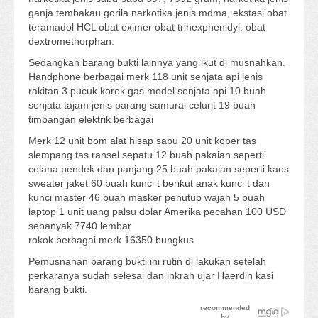
ganja tembakau gorila narkotika jenis mdma, ekstasi obat
teramadol HCL obat eximer obat trihexphenidyl, obat
dextromethorphan.
Sedangkan barang bukti lainnya yang ikut di musnahkan.
Handphone berbagai merk 118 unit senjata api jenis
rakitan 3 pucuk korek gas model senjata api 10 buah
senjata tajam jenis parang samurai celurit 19 buah
timbangan elektrik berbagai
Merk 12 unit bom alat hisap sabu 20 unit koper tas
slempang tas ransel sepatu 12 buah pakaian seperti
celana pendek dan panjang 25 buah pakaian seperti kaos
sweater jaket 60 buah kunci t berikut anak kunci t dan
kunci master 46 buah masker penutup wajah 5 buah
laptop 1 unit uang palsu dolar Amerika pecahan 100 USD
sebanyak 7740 lembar
rokok berbagai merk 16350 bungkus
Pemusnahan barang bukti ini rutin di lakukan setelah
perkaranya sudah selesai dan inkrah ujar Haerdin kasi
barang bukti.