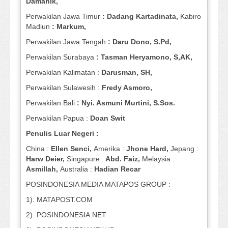
Damanik,
Perwakilan Jawa Timur
: Dadang Kartadinata,
Kabiro
Madiun
: Markum,
Perwakilan Jawa Tengah
: Daru Dono, S.Pd,
Perwakilan Surabaya
: Tasman Heryamono, S,AK,
Perwakilan Kalimatan :
Darusman, SH,
Perwakilan Sulawesih :
Fredy Asmoro,
Perwakilan Bali
: Nyi. Asmuni Murtini, S.Sos.
Perwakilan Papua :
Doan Swit
Penulis Luar Negeri :
China :
Ellen Senci,
Amerika :
Jhone Hard,
Jepang :
Harw Deier,
Singapure :
Abd. Faiz,
Melaysia :
Asmillah,
Australia :
Hadian Recar
POSINDONESIA MEDIA MATAPOS GROUP :
1). MATAPOST.COM
2). POSINDONESIA.NET