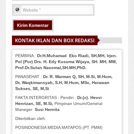
KONTAK IKLAN DAN BOX REDAKSI
PEMBINA :
Dr.H.Muhamad
Eko
Riadi
, SH,MH
, Irjen.
Pol (Pur) Drs. H. Edy Kusuma Wijaya, SH.
MH,
MM,
Prof
.
Dr.Sutan Nasomal,SH.MH,PhD.
PANASEHAT :
Dr. R. Warman Q, SH, M.Si, M.Hum
,
Dr, Waqkimansyah, S.H, M.Hum, MSc
,
Herawan
Sukses, SE, M,Si
FAKTA INTERGRITAS : Pendiri :
Dr.(c). Hevvi
Henrizan
, SE, M.Si
,
Pimpinan Umum/General
Maneger:
Susi
Hernita
Diterbitkan oleh:
POSINDONESIA MEDIA MATAPOS (PT. PMM)