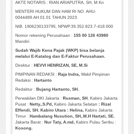
AKTE NOTARIS : RIAN ARIAPUTRA, SH, M.Kn
MENTERI HUKUM DAN HAM RI NO. AHU-
0044489.AH.01.01 TAHUN 2023.
NIB. 1906230133795, NPWP.39.352.823.7-418.000
Nomor rekening Perusahaan :
155 00 126 43980
Mandiri
Sudah Wajib Kena Pajak (WKP) bisa belanja
melalui E-Katalog dan E-Faktur Perusahaan.
Direktur :
HEVVI HENRIZAN, SE,
M.Si
PIMPINAN REDAKSI :
Raja Indra,
Wakil Pimpinan
Redaksi :
Hartanto
Redaktur :
Bujang Hartanto, SH.
Perwakilan DKI Jakarta :
Rusman, SH
, Kabiro Jakarta
Pusat :
Netty,.S.Pd,
Kabiro Jakarta Selatan
: Rizal
Effendi, SH. Kabiro Utara : Helina,
Kabiro Jakarta
Timur :
Hambalang Nusution, SH,.M.H Hartati, SE.
Jakarta Barat :
Nur Taty, A.md,
Kabiro Pulau Seribu :
Kosong.