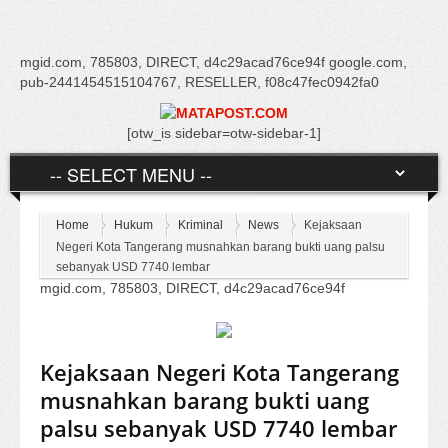
mgid.com, 785803, DIRECT, d4c29acad76ce94f google.com,
pub-2441454515104767, RESELLER, f08c47fec0942fa0
[otw_is sidebar=otw-sidebar-1]
Home
Hukum
Kriminal
News
Kejaksaan
Negeri Kota Tangerang musnahkan barang bukti uang palsu
sebanyak USD 7740 lembar
mgid.com, 785803, DIRECT, d4c29acad76ce94f
Kejaksaan Negeri Kota Tangerang
musnahkan barang bukti uang
palsu sebanyak USD 7740 lembar