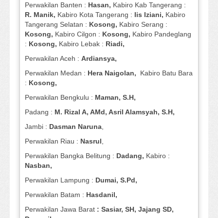
Perwakilan Banten :
Hasan,
Kabiro Kab Tangerang :
R. Manik,
Kabiro Kota Tangerang :
Iis Iziani,
Kabiro
Tangerang Selatan :
Kosong,
Kabiro Serang :
Kosong,
Kabiro Cilgon :
Kosong,
Kabiro Pandeglang
:
Kosong,
Kabiro Lebak :
Riadi,
Perwakilan Aceh :
Ardiansya,
Perwakilan Medan :
Hera Naigolan,
Kabiro Batu Bara
:
Kosong,
Perwakilan Bengkulu :
Maman, S.H,
Padang :
M. Rizal A, AMd, Asril Alamsyah, S.H,
Jambi :
Dasman
Naruna
,
Perwakilan Riau :
Nasrul
,
Perwakilan Bangka Belitung :
Dadang,
Kabiro :
Nasban,
Perwakilan Lampung :
Dumai, S.Pd,
Perwakilan Batam :
Hasdanil,
Perwakilan Jawa Barat
: Sasiar, SH, Jajang SD,