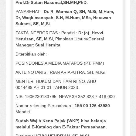
Prof
.
Dr.Sutan Nasomal,SH.MH,PhD.
PANASEHAT :
Dr. R. Warman Q, SH, M.Si, M.Hum
,
Dr, Waqkimansyah, S.H, M.Hum, MSc
,
Herawan
Sukses, SE, M,Si
FAKTA INTERGRITAS : Pendiri :
Dr.(c). Hevvi
Henrizan
, SE, M.Si
,
Pimpinan Umum/General
Maneger:
Susi
Hernita
Diterbitkan oleh:
POSINDONESIA MEDIA MATAPOS (PT. PMM)
AKTE NOTARIS : RIAN ARIAPUTRA, SH, M.Kn
MENTERI HUKUM DAN HAM RI NO. AHU-
0044489.AH.01.01 TAHUN 2023.
NIB. 1906230133795, NPWP.39.352.823.7-418.000
Nomor rekening Perusahaan :
155 00 126 43980
Mandiri
Sudah Wajib Kena Pajak (WKP) bisa belanja
melalui E-Katalog dan E-Faktur Perusahaan.