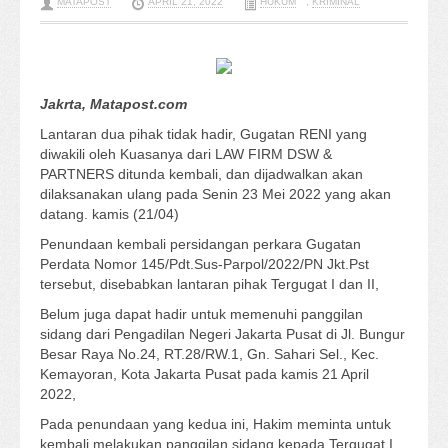
MATAPOST
APRIL 21, 2022
HUKUM
,
KRIMINAL
Jakrta, Matapost.com
Lantaran dua pihak tidak hadir, Gugatan RENI yang
diwakili oleh Kuasanya dari LAW FIRM DSW &
PARTNERS ditunda kembali, dan dijadwalkan akan
dilaksanakan ulang pada Senin 23 Mei 2022 yang akan
datang. kamis (21/04)
Penundaan kembali persidangan perkara Gugatan
Perdata Nomor 145/Pdt.Sus-Parpol/2022/PN Jkt.Pst
tersebut, disebabkan lantaran pihak Tergugat I dan II,
Belum juga dapat hadir untuk memenuhi panggilan
sidang dari Pengadilan Negeri Jakarta Pusat di Jl. Bungur
Besar Raya No.24, RT.28/RW.1, Gn. Sahari Sel., Kec.
Kemayoran, Kota Jakarta Pusat pada kamis 21 April
2022,
Pada penundaan yang kedua ini, Hakim meminta untuk
kembali melakukan panggilan sidang kepada Tergugat I