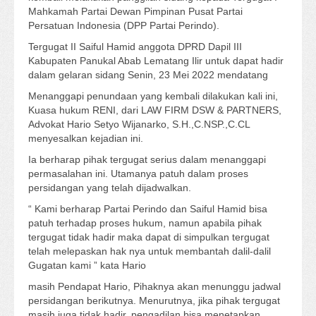
Mahkamah Partai Dewan Pimpinan Pusat Partai
Persatuan Indonesia (DPP Partai Perindo).
Tergugat II Saiful Hamid anggota DPRD Dapil III
Kabupaten Panukal Abab Lematang Ilir untuk dapat hadir
dalam gelaran sidang Senin, 23 Mei 2022 mendatang
Menanggapi penundaan yang kembali dilakukan kali ini,
Kuasa hukum RENI, dari LAW FIRM DSW & PARTNERS,
Advokat Hario Setyo Wijanarko, S.H.,C.NSP.,C.CL
menyesalkan kejadian ini.
Ia berharap pihak tergugat serius dalam menanggapi
permasalahan ini. Utamanya patuh dalam proses
persidangan yang telah dijadwalkan.
“ Kami berharap Partai Perindo dan Saiful Hamid bisa
patuh terhadap proses hukum, namun apabila pihak
tergugat tidak hadir maka dapat di simpulkan tergugat
telah melepaskan hak nya untuk membantah dalil-dalil
Gugatan kami ” kata Hario
masih Pendapat Hario, Pihaknya akan menunggu jadwal
persidangan berikutnya. Menurutnya, jika pihak tergugat
masih juga tidak hadir, pengadilan bisa menetapkan