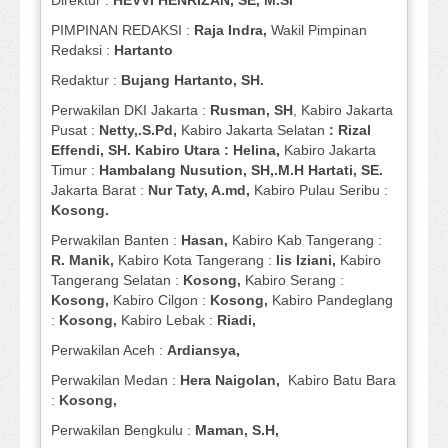
Direktur :
HEVVI HENRIZAN, SE,
M.Si
PIMPINAN REDAKSI :
Raja Indra,
Wakil Pimpinan
Redaksi :
Hartanto
Redaktur :
Bujang Hartanto, SH.
Perwakilan DKI Jakarta :
Rusman, SH
, Kabiro Jakarta
Pusat :
Netty,.S.Pd,
Kabiro Jakarta Selatan
: Rizal
Effendi, SH. Kabiro Utara : Helina,
Kabiro Jakarta
Timur :
Hambalang Nusution, SH,.M.H Hartati, SE.
Jakarta Barat :
Nur Taty, A.md,
Kabiro Pulau Seribu :
Kosong.
Perwakilan Banten :
Hasan,
Kabiro Kab Tangerang :
R. Manik,
Kabiro Kota Tangerang :
Iis Iziani,
Kabiro
Tangerang Selatan :
Kosong,
Kabiro Serang :
Kosong,
Kabiro Cilgon :
Kosong,
Kabiro Pandeglang
:
Kosong,
Kabiro Lebak :
Riadi,
Perwakilan Aceh :
Ardiansya,
Perwakilan Medan :
Hera Naigolan,
Kabiro Batu Bara
:
Kosong,
Perwakilan Bengkulu :
Maman, S.H,