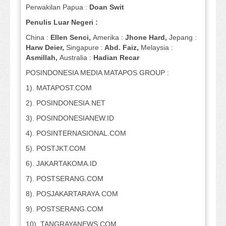
Perwakilan Papua :
Doan Swit
Penulis Luar Negeri :
China :
Ellen Senci,
Amerika :
Jhone Hard,
Jepang :
Harw Deier,
Singapure :
Abd. Faiz,
Melaysia :
Asmillah,
Australia :
Hadian Recar
POSINDONESIA MEDIA MATAPOS GROUP :
1). MATAPOST.COM
2). POSINDONESIA.NET
3). POSINDONESIANEW.ID
4). POSINTERNASIONAL.COM
5). POSTJKT.COM
6). JAKARTAKOMA.ID
7). POSTSERANG.COM
8). POSJAKARTARAYA.COM
9). POSTSERANG.COM
10). TANGRAYANEWS.COM