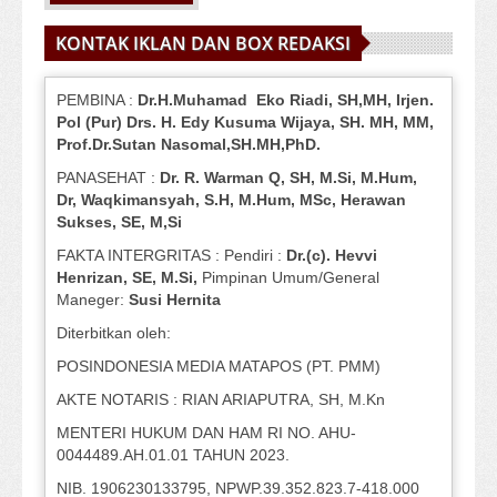
KONTAK IKLAN DAN BOX REDAKSI
PEMBINA :
Dr.H.Muhamad
Eko
Riadi
, SH,MH
, Irjen.
Pol (Pur) Drs. H. Edy Kusuma Wijaya, SH.
MH,
MM,
Prof
.
Dr.Sutan Nasomal,SH.MH,PhD.
PANASEHAT :
Dr. R. Warman Q, SH, M.Si, M.Hum
,
Dr, Waqkimansyah, S.H, M.Hum, MSc
,
Herawan
Sukses, SE, M,Si
FAKTA INTERGRITAS : Pendiri :
Dr.(c). Hevvi
Henrizan
, SE, M.Si
,
Pimpinan Umum/General
Maneger:
Susi
Hernita
Diterbitkan oleh:
POSINDONESIA MEDIA MATAPOS (PT. PMM)
AKTE NOTARIS : RIAN ARIAPUTRA, SH, M.Kn
MENTERI HUKUM DAN HAM RI NO. AHU-
0044489.AH.01.01 TAHUN 2023.
NIB. 1906230133795, NPWP.39.352.823.7-418.000