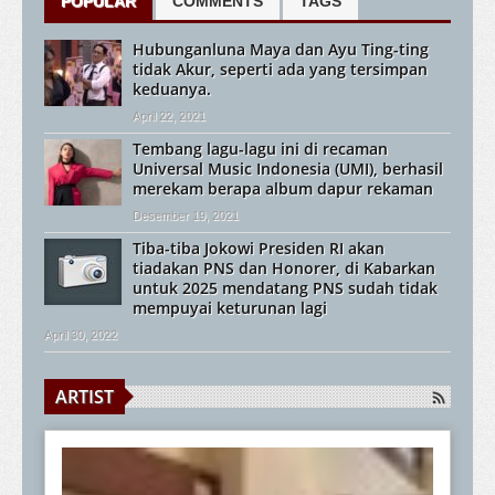
POPULAR
COMMENTS
TAGS
Hubunganluna Maya dan Ayu Ting-ting
tidak Akur, seperti ada yang tersimpan
keduanya.
April 22, 2021
Tembang lagu-lagu ini di recaman
Universal Music Indonesia (UMI), berhasil
merekam berapa album dapur rekaman
Desember 19, 2021
Tiba-tiba Jokowi Presiden RI akan
tiadakan PNS dan Honorer, di Kabarkan
untuk 2025 mendatang PNS sudah tidak
mempuyai keturunan lagi
April 30, 2022
ARTIST