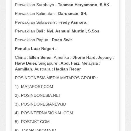
Perwakilan Surabaya
: Tasman Heryamono, S,AK,
Perwakilan Kalimatan :
Darusman, SH,
Perwakilan Sulawesih :
Fredy Asmoro,
Perwakilan Bali
: Nyi. Asmuni Murtini, S.Sos.
Perwakilan Papua :
Doan Swit
Penulis Luar Negeri :
China :
Ellen Senci,
Amerika :
Jhone Hard,
Jepang :
Harw Deier,
Singapure :
Abd. Faiz,
Melaysia :
Asmillah,
Australia :
Hadian Recar
POSINDONESIA MEDIA MATAPOS GROUP :
1). MATAPOST.COM
2). POSINDONESIA.NET
3). POSINDONESIANEW.ID
4). POSINTERNASIONAL.COM
5). POSTJKT.COM
6). JAKARTAKOMA.ID