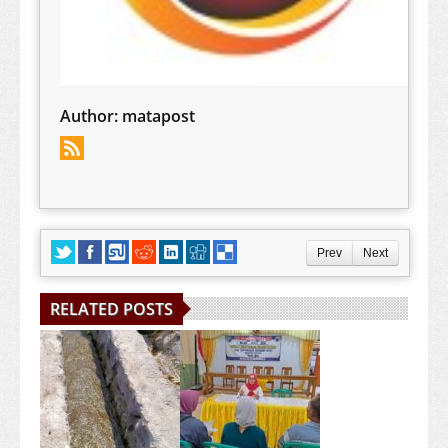
Author:
matapost
Prev
Next
RELATED POSTS