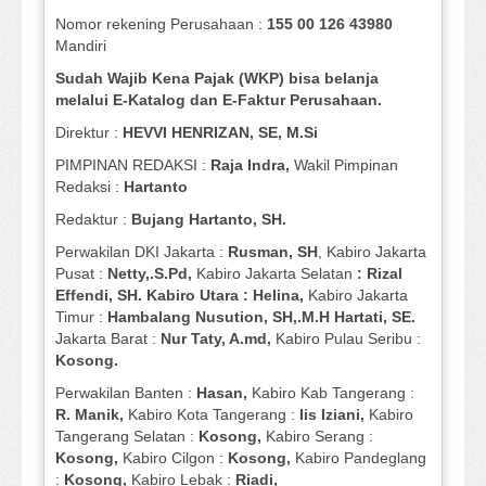
Nomor rekening Perusahaan :
155 00 126 43980
Mandiri
Sudah Wajib Kena Pajak (WKP) bisa belanja
melalui E-Katalog dan E-Faktur Perusahaan.
Direktur :
HEVVI HENRIZAN, SE,
M.Si
PIMPINAN REDAKSI :
Raja Indra,
Wakil Pimpinan
Redaksi :
Hartanto
Redaktur :
Bujang Hartanto, SH.
Perwakilan DKI Jakarta :
Rusman, SH
, Kabiro Jakarta
Pusat :
Netty,.S.Pd,
Kabiro Jakarta Selatan
: Rizal
Effendi, SH. Kabiro Utara : Helina,
Kabiro Jakarta
Timur :
Hambalang Nusution, SH,.M.H Hartati, SE.
Jakarta Barat :
Nur Taty, A.md,
Kabiro Pulau Seribu :
Kosong.
Perwakilan Banten :
Hasan,
Kabiro Kab Tangerang :
R. Manik,
Kabiro Kota Tangerang :
Iis Iziani,
Kabiro
Tangerang Selatan :
Kosong,
Kabiro Serang :
Kosong,
Kabiro Cilgon :
Kosong,
Kabiro Pandeglang
:
Kosong,
Kabiro Lebak :
Riadi,