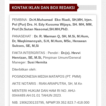
KONTAK IKLAN DAN BOX REDAKSI
PEMBINA :
Dr.H.Muhamad
Eko
Riadi
, SH,MH
, Irjen.
Pol (Pur) Drs. H. Edy Kusuma Wijaya, SH.
MH,
MM,
Prof
.
Dr.Sutan Nasomal,SH.MH,PhD.
PANASEHAT :
Dr. R. Warman Q, SH, M.Si, M.Hum
,
Dr, Waqkimansyah, S.H, M.Hum, MSc
,
Herawan
Sukses, SE, M,Si
FAKTA INTERGRITAS : Pendiri :
Dr.(c). Hevvi
Henrizan
, SE, M.Si
,
Pimpinan Umum/General
Maneger:
Susi
Hernita
Diterbitkan oleh:
POSINDONESIA MEDIA MATAPOS (PT. PMM)
AKTE NOTARIS : RIAN ARIAPUTRA, SH, M.Kn
MENTERI HUKUM DAN HAM RI NO. AHU-
0044489.AH.01.01 TAHUN 2023.
NIB. 1906230133795, NPWP.39.352.823.7-418.000