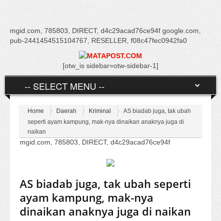
mgid.com, 785803, DIRECT, d4c29acad76ce94f google.com,
pub-2441454515104767, RESELLER, f08c47fec0942fa0
[otw_is sidebar=otw-sidebar-1]
Home
Daerah
Kriminal
AS biadab juga, tak ubah
seperti ayam kampung, mak-nya dinaikan anaknya juga di
naikan
mgid.com, 785803, DIRECT, d4c29acad76ce94f
AS biadab juga, tak ubah seperti
ayam kampung, mak-nya
dinaikan anaknya juga di naikan