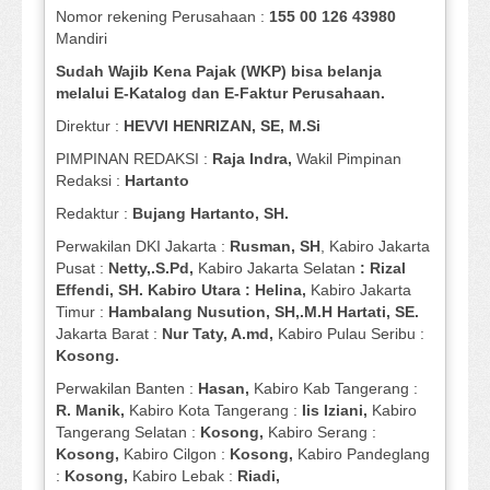
Nomor rekening Perusahaan :
155 00 126 43980
Mandiri
Sudah Wajib Kena Pajak (WKP) bisa belanja
melalui E-Katalog dan E-Faktur Perusahaan.
Direktur :
HEVVI HENRIZAN, SE,
M.Si
PIMPINAN REDAKSI :
Raja Indra,
Wakil Pimpinan
Redaksi :
Hartanto
Redaktur :
Bujang Hartanto, SH.
Perwakilan DKI Jakarta :
Rusman, SH
, Kabiro Jakarta
Pusat :
Netty,.S.Pd,
Kabiro Jakarta Selatan
: Rizal
Effendi, SH. Kabiro Utara : Helina,
Kabiro Jakarta
Timur :
Hambalang Nusution, SH,.M.H Hartati, SE.
Jakarta Barat :
Nur Taty, A.md,
Kabiro Pulau Seribu :
Kosong.
Perwakilan Banten :
Hasan,
Kabiro Kab Tangerang :
R. Manik,
Kabiro Kota Tangerang :
Iis Iziani,
Kabiro
Tangerang Selatan :
Kosong,
Kabiro Serang :
Kosong,
Kabiro Cilgon :
Kosong,
Kabiro Pandeglang
:
Kosong,
Kabiro Lebak :
Riadi,