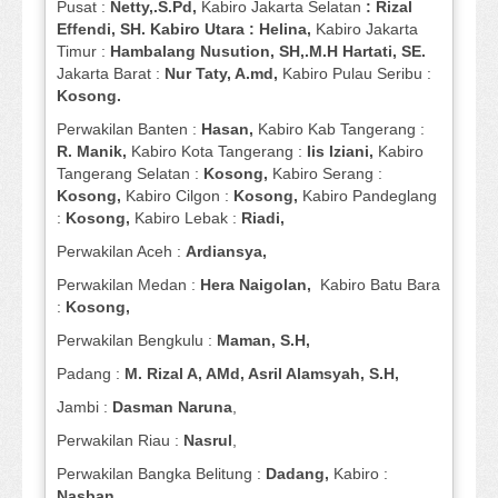
Pusat :
Netty,.S.Pd,
Kabiro Jakarta Selatan
: Rizal
Effendi, SH. Kabiro Utara : Helina,
Kabiro Jakarta
Timur :
Hambalang Nusution, SH,.M.H Hartati, SE.
Jakarta Barat :
Nur Taty, A.md,
Kabiro Pulau Seribu :
Kosong.
Perwakilan Banten :
Hasan,
Kabiro Kab Tangerang :
R. Manik,
Kabiro Kota Tangerang :
Iis Iziani,
Kabiro
Tangerang Selatan :
Kosong,
Kabiro Serang :
Kosong,
Kabiro Cilgon :
Kosong,
Kabiro Pandeglang
:
Kosong,
Kabiro Lebak :
Riadi,
Perwakilan Aceh :
Ardiansya,
Perwakilan Medan :
Hera Naigolan,
Kabiro Batu Bara
:
Kosong,
Perwakilan Bengkulu :
Maman, S.H,
Padang :
M. Rizal A, AMd, Asril Alamsyah, S.H,
Jambi :
Dasman
Naruna
,
Perwakilan Riau :
Nasrul
,
Perwakilan Bangka Belitung :
Dadang,
Kabiro :
Nasban,