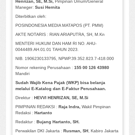
Henrizan
, SE, M.Si
,
Pimpinan Umum/General
Maneger:
Susi
Hernita
Diterbitkan oleh:
POSINDONESIA MEDIA MATAPOS (PT. PMM)
AKTE NOTARIS : RIAN ARIAPUTRA, SH, M.Kn
MENTERI HUKUM DAN HAM RI NO. AHU-
0044489.AH.01.01 TAHUN 2023.
NIB. 1906230133795, NPWP.39.352.823.7-418.000
Nomor rekening Perusahaan :
155 00 126 43980
Mandiri
Sudah Wajib Kena Pajak (WKP) bisa belanja
melalui E-Katalog dan E-Faktur Perusahaan.
Direktur :
HEVVI HENRIZAN, SE,
M.Si
PIMPINAN REDAKSI :
Raja Indra,
Wakil Pimpinan
Redaksi :
Hartanto
Redaktur :
Bujang Hartanto, SH.
Perwakilan DKI Jakarta :
Rusman, SH
, Kabiro Jakarta