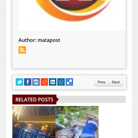
Author:
matapost
Prev
Next
RELATED POSTS