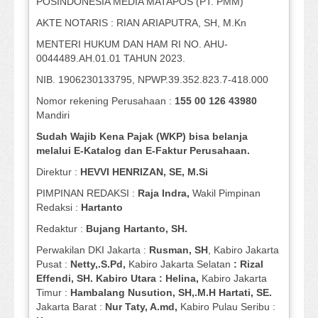
POSINDONESIA MEDIA MATAPOS (PT. PMM)
AKTE NOTARIS : RIAN ARIAPUTRA, SH, M.Kn
MENTERI HUKUM DAN HAM RI NO. AHU-
0044489.AH.01.01 TAHUN 2023.
NIB. 1906230133795, NPWP.39.352.823.7-418.000
Nomor rekening Perusahaan :
155 00 126 43980
Mandiri
Sudah Wajib Kena Pajak (WKP) bisa belanja
melalui E-Katalog dan E-Faktur Perusahaan.
Direktur :
HEVVI HENRIZAN, SE,
M.Si
PIMPINAN REDAKSI :
Raja Indra,
Wakil Pimpinan
Redaksi :
Hartanto
Redaktur :
Bujang Hartanto, SH.
Perwakilan DKI Jakarta :
Rusman, SH
, Kabiro Jakarta
Pusat :
Netty,.S.Pd,
Kabiro Jakarta Selatan
: Rizal
Effendi, SH. Kabiro Utara : Helina,
Kabiro Jakarta
Timur :
Hambalang Nusution, SH,.M.H Hartati, SE.
Jakarta Barat :
Nur Taty, A.md,
Kabiro Pulau Seribu :