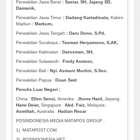
Perwakilan Jawa Barat
: Sasiar, SH, Jajang SD,
Damanik,
Perwakilan Jawa Timur
: Dadang Kartadinata,
Kabiro
Madiun
: Markum,
Perwakilan Jawa Tengah
: Daru Dono, S.Pd,
Perwakilan Surabaya
: Tasman Heryamono, S,AK,
Perwakilan Kalimatan :
Darusman, SH,
Perwakilan Sulawesih :
Fredy Asmoro,
Perwakilan Bali
: Nyi. Asmuni Murtini, S.Sos.
Perwakilan Papua :
Doan Swit
Penulis Luar Negeri :
China :
Ellen Senci,
Amerika :
Jhone Hard,
Jepang :
Harw Deier,
Singapure :
Abd. Faiz,
Melaysia :
Asmillah,
Australia :
Hadian Recar
POSINDONESIA MEDIA MATAPOS GROUP :
1). MATAPOST.COM
2). POSINDONESIA.NET