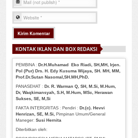
KONTAK IKLAN DAN BOX REDAKSI
PEMBINA :
Dr.H.Muhamad
Eko
Riadi
, SH,MH
, Irjen.
Pol (Pur) Drs. H. Edy Kusuma Wijaya, SH.
MH,
MM,
Prof
.
Dr.Sutan Nasomal,SH.MH,PhD.
PANASEHAT :
Dr. R. Warman Q, SH, M.Si, M.Hum
,
Dr, Waqkimansyah, S.H, M.Hum, MSc
,
Herawan
Sukses, SE, M,Si
FAKTA INTERGRITAS : Pendiri :
Dr.(c). Hevvi
Henrizan
, SE, M.Si
,
Pimpinan Umum/General
Maneger:
Susi
Hernita
Diterbitkan oleh: