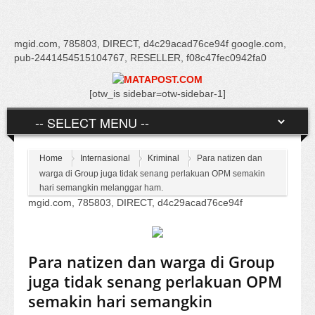
mgid.com, 785803, DIRECT, d4c29acad76ce94f google.com,
pub-2441454515104767, RESELLER, f08c47fec0942fa0
[otw_is sidebar=otw-sidebar-1]
Home
Internasional
Kriminal
Para natizen dan
warga di Group juga tidak senang perlakuan OPM semakin
hari semangkin melanggar ham.
mgid.com, 785803, DIRECT, d4c29acad76ce94f
Para natizen dan warga di Group
juga tidak senang perlakuan OPM
semakin hari semangkin