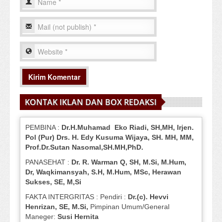
KONTAK IKLAN DAN BOX REDAKSI
PEMBINA :
Dr.H.Muhamad
Eko
Riadi
, SH,MH
, Irjen.
Pol (Pur) Drs. H. Edy Kusuma Wijaya, SH.
MH,
MM,
Prof
.
Dr.Sutan Nasomal,SH.MH,PhD.
PANASEHAT :
Dr. R. Warman Q, SH, M.Si, M.Hum
,
Dr, Waqkimansyah, S.H, M.Hum, MSc
,
Herawan
Sukses, SE, M,Si
FAKTA INTERGRITAS : Pendiri :
Dr.(c). Hevvi
Henrizan
, SE, M.Si
,
Pimpinan Umum/General
Maneger:
Susi
Hernita