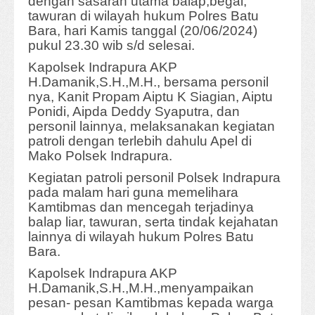
dengan sasaran utama balap,begal,
tawuran di wilayah hukum Polres Batu
Bara, hari Kamis tanggal (20/06/2024)
pukul 23.30 wib s/d selesai.
Kapolsek Indrapura AKP
H.Damanik,S.H.,M.H., bersama personil
nya, Kanit Propam Aiptu K Siagian, Aiptu
Ponidi, Aipda Deddy Syaputra, dan
personil lainnya, melaksanakan kegiatan
patroli dengan terlebih dahulu Apel di
Mako Polsek Indrapura.
Kegiatan patroli personil Polsek Indrapura
pada malam hari guna memelihara
Kamtibmas dan mencegah terjadinya
balap liar, tawuran, serta tindak kejahatan
lainnya di wilayah hukum Polres Batu
Bara.
Kapolsek Indrapura AKP
H.Damanik,S.H.,M.H.,menyampaikan
pesan- pesan Kamtibmas kepada warga