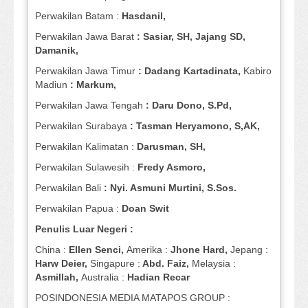
Perwakilan Batam :
Hasdanil,
Perwakilan Jawa Barat
: Sasiar, SH, Jajang SD,
Damanik,
Perwakilan Jawa Timur
: Dadang Kartadinata,
Kabiro
Madiun
: Markum,
Perwakilan Jawa Tengah
: Daru Dono, S.Pd,
Perwakilan Surabaya
: Tasman Heryamono, S,AK,
Perwakilan Kalimatan :
Darusman, SH,
Perwakilan Sulawesih :
Fredy Asmoro,
Perwakilan Bali
: Nyi. Asmuni Murtini, S.Sos.
Perwakilan Papua :
Doan Swit
Penulis Luar Negeri :
China :
Ellen Senci,
Amerika :
Jhone Hard,
Jepang :
Harw Deier,
Singapure :
Abd. Faiz,
Melaysia :
Asmillah,
Australia :
Hadian Recar
POSINDONESIA MEDIA MATAPOS GROUP :