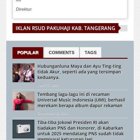
Direktur.
IKLAN RSUD PAKUHAJI KAB. TANGERANG
POPULAR
COMMENTS
TAGS
Hubunganluna Maya dan Ayu Ting-ting
tidak Akur, seperti ada yang tersimpan
keduanya.
April 22, 2021
Tembang lagu-lagu ini di recaman
Universal Music Indonesia (UMI), berhasil
merekam berapa album dapur rekaman
Desember 19, 2021
Tiba-tiba Jokowi Presiden RI akan
tiadakan PNS dan Honorer, di Kabarkan
untuk 2025 mendatang PNS sudah tidak
mempuyai keturunan lagi