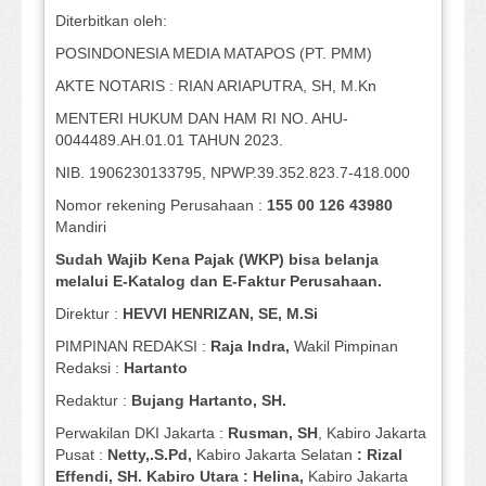
Diterbitkan oleh:
POSINDONESIA MEDIA MATAPOS (PT. PMM)
AKTE NOTARIS : RIAN ARIAPUTRA, SH, M.Kn
MENTERI HUKUM DAN HAM RI NO. AHU-
0044489.AH.01.01 TAHUN 2023.
NIB. 1906230133795, NPWP.39.352.823.7-418.000
Nomor rekening Perusahaan :
155 00 126 43980
Mandiri
Sudah Wajib Kena Pajak (WKP) bisa belanja
melalui E-Katalog dan E-Faktur Perusahaan.
Direktur :
HEVVI HENRIZAN, SE,
M.Si
PIMPINAN REDAKSI :
Raja Indra,
Wakil Pimpinan
Redaksi :
Hartanto
Redaktur :
Bujang Hartanto, SH.
Perwakilan DKI Jakarta :
Rusman, SH
, Kabiro Jakarta
Pusat :
Netty,.S.Pd,
Kabiro Jakarta Selatan
: Rizal
Effendi, SH. Kabiro Utara : Helina,
Kabiro Jakarta