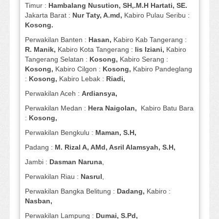
Timur :
Hambalang Nusution, SH,.M.H Hartati, SE.
Jakarta Barat :
Nur Taty, A.md,
Kabiro Pulau Seribu :
Kosong.
Perwakilan Banten :
Hasan,
Kabiro Kab Tangerang :
R. Manik,
Kabiro Kota Tangerang :
Iis Iziani,
Kabiro
Tangerang Selatan :
Kosong,
Kabiro Serang :
Kosong,
Kabiro Cilgon :
Kosong,
Kabiro Pandeglang
:
Kosong,
Kabiro Lebak :
Riadi,
Perwakilan Aceh :
Ardiansya,
Perwakilan Medan :
Hera Naigolan,
Kabiro Batu Bara
:
Kosong,
Perwakilan Bengkulu :
Maman, S.H,
Padang :
M. Rizal A, AMd, Asril Alamsyah, S.H,
Jambi :
Dasman
Naruna
,
Perwakilan Riau :
Nasrul
,
Perwakilan Bangka Belitung :
Dadang,
Kabiro :
Nasban,
Perwakilan Lampung :
Dumai, S.Pd,