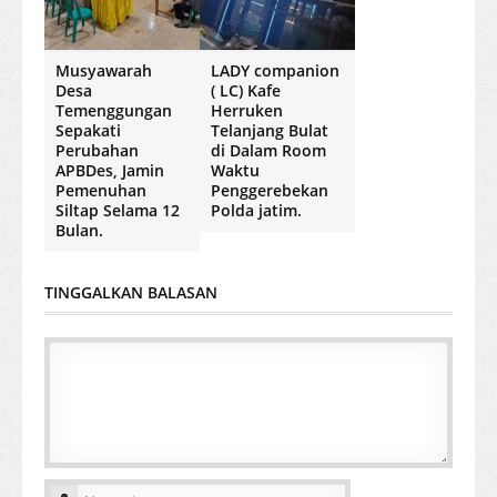
Musyawarah
LADY companion
Desa
( LC) Kafe
Temenggungan
Herruken
Sepakati
Telanjang Bulat
Perubahan
di Dalam Room
APBDes, Jamin
Waktu
Pemenuhan
Penggerebekan
Siltap Selama 12
Polda jatim.
Bulan.
TINGGALKAN BALASAN