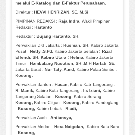
melalui E-Katalog dan E-Faktur Perusahaan.
Direktur :
HEVVI HENRIZAN, SE,
M.Si
PIMPINAN REDAKSI :
Raja Indra,
Wakil Pimpinan
Redaksi :
Hartanto
Redaktur :
Bujang Hartanto, SH.
Perwakilan DKI Jakarta :
Rusman, SH
, Kabiro Jakarta
Pusat :
Netty,.S.Pd,
Kabiro Jakarta Selatan
: Rizal
Effendi, SH. Kabiro Utara : Helina,
Kabiro Jakarta
Timur :
Hambalang Nusution, SH,.M.H Hartati, SE.
Jakarta Barat :
Nur Taty, A.md,
Kabiro Pulau Seribu :
Kosong.
Perwakilan Banten :
Hasan,
Kabiro Kab Tangerang :
R. Manik,
Kabiro Kota Tangerang :
Iis Iziani,
Kabiro
Tangerang Selatan :
Kosong,
Kabiro Serang :
Kosong,
Kabiro Cilgon :
Kosong,
Kabiro Pandeglang
:
Kosong,
Kabiro Lebak :
Riadi,
Perwakilan Aceh :
Ardiansya,
Perwakilan Medan :
Hera Naigolan,
Kabiro Batu Bara
:
Kosong,