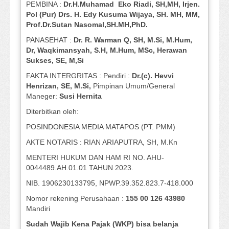
PEMBINA :
Dr.H.Muhamad
Eko
Riadi
, SH,MH
, Irjen.
Pol (Pur) Drs. H. Edy Kusuma Wijaya, SH.
MH,
MM,
Prof
.
Dr.Sutan Nasomal,SH.MH,PhD.
PANASEHAT :
Dr. R. Warman Q, SH, M.Si, M.Hum
,
Dr, Waqkimansyah, S.H, M.Hum, MSc
,
Herawan
Sukses, SE, M,Si
FAKTA INTERGRITAS : Pendiri :
Dr.(c). Hevvi
Henrizan
, SE, M.Si
,
Pimpinan Umum/General
Maneger:
Susi
Hernita
Diterbitkan oleh:
POSINDONESIA MEDIA MATAPOS (PT. PMM)
AKTE NOTARIS : RIAN ARIAPUTRA, SH, M.Kn
MENTERI HUKUM DAN HAM RI NO. AHU-
0044489.AH.01.01 TAHUN 2023.
NIB. 1906230133795, NPWP.39.352.823.7-418.000
Nomor rekening Perusahaan :
155 00 126 43980
Mandiri
Sudah Wajib Kena Pajak (WKP) bisa belanja