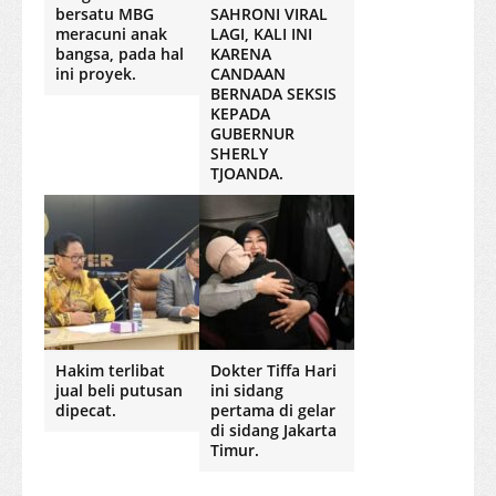
bersatu MBG
SAHRONI VIRAL
meracuni anak
LAGI, KALI INI
bangsa, pada hal
KARENA
ini proyek.
CANDAAN
BERNADA SEKSIS
KEPADA
GUBERNUR
SHERLY
TJOANDA.
Hakim terlibat
Dokter Tiffa Hari
jual beli putusan
ini sidang
dipecat.
pertama di gelar
di sidang Jakarta
Timur.