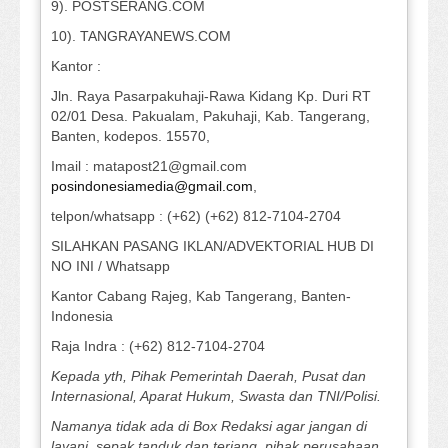
9). POSTSERANG.COM
10). TANGRAYANEWS.COM
Kantor :
Jln. Raya Pasarpakuhaji-Rawa Kidang Kp. Duri RT
02/01 Desa. Pakualam, Pakuhaji, Kab. Tangerang,
Banten, kodepos. 15570,
Imail : matapost21@gmail.com
posindonesiamedia@gmail.com
,
telpon/whatsapp : (+62) (+62) 812-7104-2704
SILAHKAN PASANG IKLAN/ADVEKTORIAL HUB DI
NO INI / Whatsapp
Kantor Cabang Rajeg, Kab Tangerang, Banten-
Indonesia
Raja Indra : (+62) 812-7104-2704
Kepada yth, Pihak Pemerintah Daerah, Pusat dan
Internasional, Aparat Hukum, Swasta dan TNI/Polisi.
Namanya tidak ada di Box Redaksi agar jangan di
layani, sepak tanduk dan terjang, pihak perusahaan