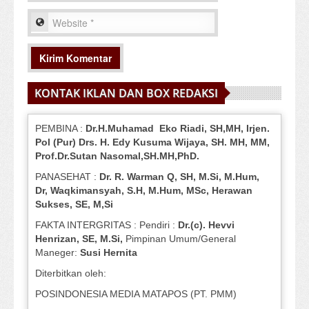
KONTAK IKLAN DAN BOX REDAKSI
PEMBINA :
Dr.H.Muhamad
Eko
Riadi
, SH,MH
, Irjen.
Pol (Pur) Drs. H. Edy Kusuma Wijaya, SH.
MH,
MM,
Prof
.
Dr.Sutan Nasomal,SH.MH,PhD.
PANASEHAT :
Dr. R. Warman Q, SH, M.Si, M.Hum
,
Dr, Waqkimansyah, S.H, M.Hum, MSc
,
Herawan
Sukses, SE, M,Si
FAKTA INTERGRITAS : Pendiri :
Dr.(c). Hevvi
Henrizan
, SE, M.Si
,
Pimpinan Umum/General
Maneger:
Susi
Hernita
Diterbitkan oleh:
POSINDONESIA MEDIA MATAPOS (PT. PMM)