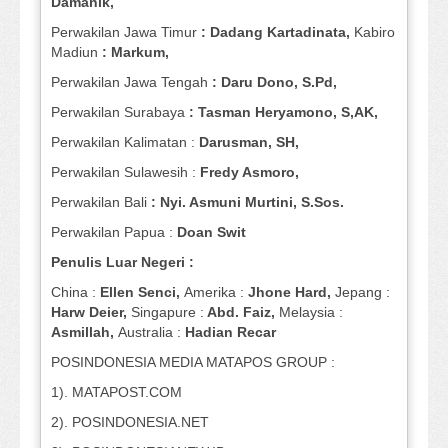
Damanik,
Perwakilan Jawa Timur
: Dadang Kartadinata,
Kabiro
Madiun
: Markum,
Perwakilan Jawa Tengah
: Daru Dono, S.Pd,
Perwakilan Surabaya
: Tasman Heryamono, S,AK,
Perwakilan Kalimatan :
Darusman, SH,
Perwakilan Sulawesih :
Fredy Asmoro,
Perwakilan Bali
: Nyi. Asmuni Murtini, S.Sos.
Perwakilan Papua :
Doan Swit
Penulis Luar Negeri :
China :
Ellen Senci,
Amerika :
Jhone Hard,
Jepang :
Harw Deier,
Singapure :
Abd. Faiz,
Melaysia :
Asmillah,
Australia :
Hadian Recar
POSINDONESIA MEDIA MATAPOS GROUP :
1). MATAPOST.COM
2). POSINDONESIA.NET