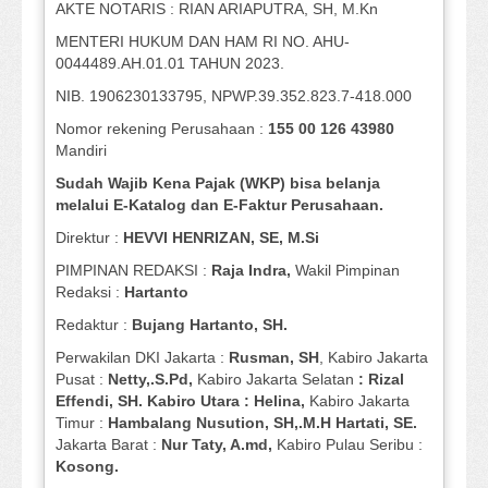
AKTE NOTARIS : RIAN ARIAPUTRA, SH, M.Kn
MENTERI HUKUM DAN HAM RI NO. AHU-
0044489.AH.01.01 TAHUN 2023.
NIB. 1906230133795, NPWP.39.352.823.7-418.000
Nomor rekening Perusahaan :
155 00 126 43980
Mandiri
Sudah Wajib Kena Pajak (WKP) bisa belanja
melalui E-Katalog dan E-Faktur Perusahaan.
Direktur :
HEVVI HENRIZAN, SE,
M.Si
PIMPINAN REDAKSI :
Raja Indra,
Wakil Pimpinan
Redaksi :
Hartanto
Redaktur :
Bujang Hartanto, SH.
Perwakilan DKI Jakarta :
Rusman, SH
, Kabiro Jakarta
Pusat :
Netty,.S.Pd,
Kabiro Jakarta Selatan
: Rizal
Effendi, SH. Kabiro Utara : Helina,
Kabiro Jakarta
Timur :
Hambalang Nusution, SH,.M.H Hartati, SE.
Jakarta Barat :
Nur Taty, A.md,
Kabiro Pulau Seribu :
Kosong.