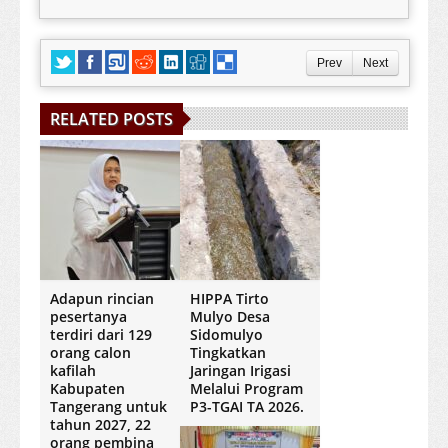
Prev
Next
RELATED POSTS
Adapun rincian
HIPPA Tirto
pesertanya
Mulyo Desa
terdiri dari 129
Sidomulyo
orang calon
Tingkatkan
kafilah
Jaringan Irigasi
Kabupaten
Melalui Program
Tangerang untuk
P3-TGAI TA 2026.
tahun 2027, 22
orang pembina