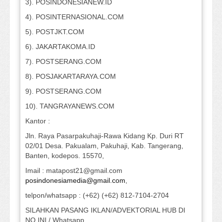
3). POSINDONESIANEW.ID
4). POSINTERNASIONAL.COM
5). POSTJKT.COM
6). JAKARTAKOMA.ID
7). POSTSERANG.COM
8). POSJAKARTARAYA.COM
9). POSTSERANG.COM
10). TANGRAYANEWS.COM
Kantor :
Jln. Raya Pasarpakuhaji-Rawa Kidang Kp. Duri RT
02/01 Desa. Pakualam, Pakuhaji, Kab. Tangerang,
Banten, kodepos. 15570,
Imail : matapost21@gmail.com
posindonesiamedia@gmail.com
,
telpon/whatsapp : (+62) (+62) 812-7104-2704
SILAHKAN PASANG IKLAN/ADVEKTORIAL HUB DI
NO INI / Whatsapp