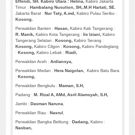
Effendi, SH. Kabiro Utara : Helina,
Kabiro Jakarta
Timur :
Hambalang Nusution, SH,.M.H Hartati, SE.
Jakarta Barat :
Nur Taty, A.md,
Kabiro Pulau Seribu :
Kosong.
Perwakilan Banten :
Hasan,
Kabiro Kab Tangerang :
R. Manik,
Kabiro Kota Tangerang :
Iis Iziani,
Kabiro
Tangerang Selatan :
Kosong,
Kabiro Serang :
Kosong,
Kabiro Cilgon :
Kosong,
Kabiro Pandeglang
:
Kosong,
Kabiro Lebak :
Riadi,
Perwakilan Aceh :
Ardiansya,
Perwakilan Medan :
Hera Naigolan,
Kabiro Batu Bara
:
Kosong,
Perwakilan Bengkulu :
Maman, S.H,
Padang :
M. Rizal A, AMd, Asril Alamsyah, S.H,
Jambi :
Dasman
Naruna
,
Perwakilan Riau :
Nasrul
,
Perwakilan Bangka Belitung :
Dadang,
Kabiro :
Nasban,