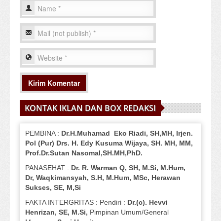
KONTAK IKLAN DAN BOX REDAKSI
PEMBINA :
Dr.H.Muhamad
Eko
Riadi
, SH,MH
, Irjen.
Pol (Pur) Drs. H. Edy Kusuma Wijaya, SH.
MH,
MM,
Prof
.
Dr.Sutan Nasomal,SH.MH,PhD.
PANASEHAT :
Dr. R. Warman Q, SH, M.Si, M.Hum
,
Dr, Waqkimansyah, S.H, M.Hum, MSc
,
Herawan
Sukses, SE, M,Si
FAKTA INTERGRITAS : Pendiri :
Dr.(c). Hevvi
Henrizan
, SE, M.Si
,
Pimpinan Umum/General