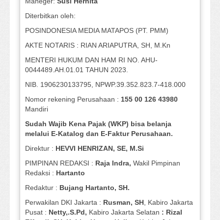
Maneger:
Susi
Hernita
Diterbitkan oleh:
POSINDONESIA MEDIA MATAPOS (PT. PMM)
AKTE NOTARIS : RIAN ARIAPUTRA, SH, M.Kn
MENTERI HUKUM DAN HAM RI NO. AHU-
0044489.AH.01.01 TAHUN 2023.
NIB. 1906230133795, NPWP.39.352.823.7-418.000
Nomor rekening Perusahaan :
155 00 126 43980
Mandiri
Sudah Wajib Kena Pajak (WKP) bisa belanja
melalui E-Katalog dan E-Faktur Perusahaan.
Direktur :
HEVVI HENRIZAN, SE,
M.Si
PIMPINAN REDAKSI :
Raja Indra,
Wakil Pimpinan
Redaksi :
Hartanto
Redaktur :
Bujang Hartanto, SH.
Perwakilan DKI Jakarta :
Rusman, SH
, Kabiro Jakarta
Pusat :
Netty,.S.Pd,
Kabiro Jakarta Selatan
: Rizal