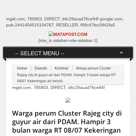
mgid.com, 785803, DIRECT, d4c29acad76ce94f google.com,
pub-2441454515104767, RESELLER, f08c47fec0942fa0
[otw_is sidebar=otw-sidebar-1]
Home
Daerah
Kriminal
Warga perum Cluster
Rajeg city di guyur air dari PDAM. Hampir 3 bulan warga RT
08/07 Kekeringan air bersih.
mgid.com, 785803, DIRECT, d4c29acad76ce94f
Warga perum Cluster Rajeg city di
guyur air dari PDAM. Hampir 3
bulan warga RT 08/07 Kekeringan