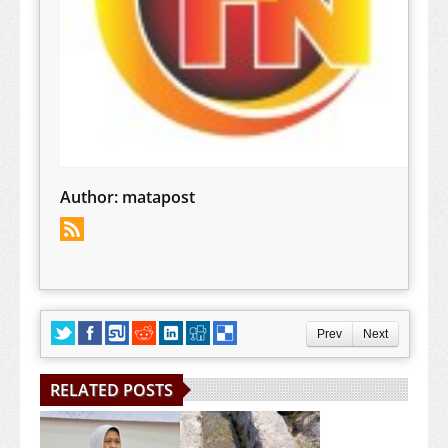
Author:
matapost
Prev
Next
RELATED POSTS