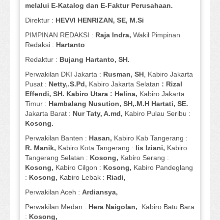
melalui E-Katalog dan E-Faktur Perusahaan.
Direktur :
HEVVI HENRIZAN, SE,
M.Si
PIMPINAN REDAKSI :
Raja Indra,
Wakil Pimpinan
Redaksi :
Hartanto
Redaktur :
Bujang Hartanto, SH.
Perwakilan DKI Jakarta :
Rusman, SH
, Kabiro Jakarta
Pusat :
Netty,.S.Pd,
Kabiro Jakarta Selatan
: Rizal
Effendi, SH. Kabiro Utara : Helina,
Kabiro Jakarta
Timur :
Hambalang Nusution, SH,.M.H Hartati, SE.
Jakarta Barat :
Nur Taty, A.md,
Kabiro Pulau Seribu :
Kosong.
Perwakilan Banten :
Hasan,
Kabiro Kab Tangerang :
R. Manik,
Kabiro Kota Tangerang :
Iis Iziani,
Kabiro
Tangerang Selatan :
Kosong,
Kabiro Serang :
Kosong,
Kabiro Cilgon :
Kosong,
Kabiro Pandeglang
:
Kosong,
Kabiro Lebak :
Riadi,
Perwakilan Aceh :
Ardiansya,
Perwakilan Medan :
Hera Naigolan,
Kabiro Batu Bara
:
Kosong,