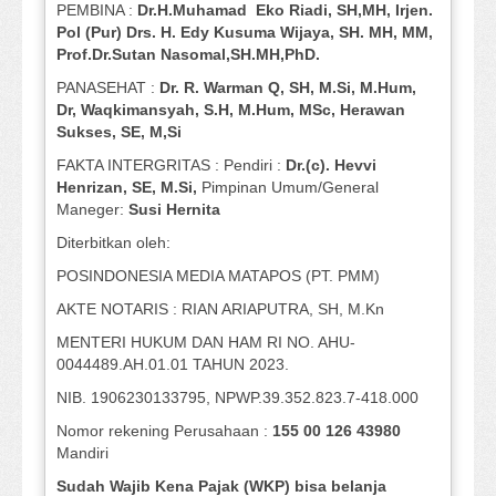
PEMBINA :
Dr.H.Muhamad
Eko
Riadi
, SH,MH
, Irjen.
Pol (Pur) Drs. H. Edy Kusuma Wijaya, SH.
MH,
MM,
Prof
.
Dr.Sutan Nasomal,SH.MH,PhD.
PANASEHAT :
Dr. R. Warman Q, SH, M.Si, M.Hum
,
Dr, Waqkimansyah, S.H, M.Hum, MSc
,
Herawan
Sukses, SE, M,Si
FAKTA INTERGRITAS : Pendiri :
Dr.(c). Hevvi
Henrizan
, SE, M.Si
,
Pimpinan Umum/General
Maneger:
Susi
Hernita
Diterbitkan oleh:
POSINDONESIA MEDIA MATAPOS (PT. PMM)
AKTE NOTARIS : RIAN ARIAPUTRA, SH, M.Kn
MENTERI HUKUM DAN HAM RI NO. AHU-
0044489.AH.01.01 TAHUN 2023.
NIB. 1906230133795, NPWP.39.352.823.7-418.000
Nomor rekening Perusahaan :
155 00 126 43980
Mandiri
Sudah Wajib Kena Pajak (WKP) bisa belanja