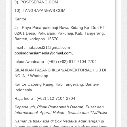
9). POSTSERANG.COM
10). TANGRAYANEWS.COM
Kantor :
Jln. Raya Pasarpakuhaji-Rawa Kidang Kp. Duri RT
02/01 Desa. Pakualam, Pakuhaji, Kab. Tangerang,
Banten, kodepos. 15570,
Imail : matapost21@gmail.com
posindonesiamedia@gmail.com
,
telpon/whatsapp : (+62) (+62) 812-7104-2704
SILAHKAN PASANG IKLAN/ADVEKTORIAL HUB DI
NO INI / Whatsapp
Kantor Cabang Rajeg, Kab Tangerang, Banten-
Indonesia
Raja Indra : (+62) 812-7104-2704
Kepada yth, Pihak Pemerintah Daerah, Pusat dan
Internasional, Aparat Hukum, Swasta dan TNI/Polisi.
Namanya tidak ada di Box Redaksi agar jangan di
layani, sepak tanduk dan terjang, pihak perusahaan