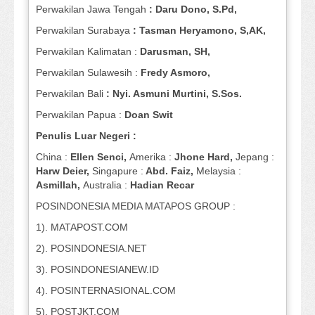
Perwakilan Jawa Tengah
: Daru Dono, S.Pd,
Perwakilan Surabaya
: Tasman Heryamono, S,AK,
Perwakilan Kalimatan :
Darusman, SH,
Perwakilan Sulawesih :
Fredy Asmoro,
Perwakilan Bali
: Nyi. Asmuni Murtini, S.Sos.
Perwakilan Papua :
Doan Swit
Penulis Luar Negeri :
China :
Ellen Senci,
Amerika :
Jhone Hard,
Jepang :
Harw Deier,
Singapure :
Abd. Faiz,
Melaysia :
Asmillah,
Australia :
Hadian Recar
POSINDONESIA MEDIA MATAPOS GROUP :
1). MATAPOST.COM
2). POSINDONESIA.NET
3). POSINDONESIANEW.ID
4). POSINTERNASIONAL.COM
5). POSTJKT.COM