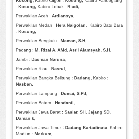
Kosong,
Kabiro Cilgon :
Kosong,
Kabiro Pandeglang
:
Kosong,
Kabiro Lebak :
Riadi,
Perwakilan Aceh :
Ardiansya,
Perwakilan Medan :
Hera Naigolan,
Kabiro Batu Bara
:
Kosong,
Perwakilan Bengkulu :
Maman, S.H,
Padang :
M. Rizal A, AMd, Asril Alamsyah, S.H,
Jambi :
Dasman
Naruna
,
Perwakilan Riau :
Nasrul
,
Perwakilan Bangka Belitung :
Dadang,
Kabiro :
Nasban,
Perwakilan Lampung :
Dumai, S.Pd,
Perwakilan Batam :
Hasdanil,
Perwakilan Jawa Barat
: Sasiar, SH, Jajang SD,
Damanik,
Perwakilan Jawa Timur
: Dadang Kartadinata,
Kabiro
Madiun
: Markum,