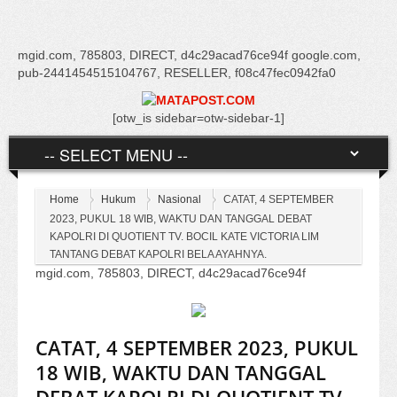
mgid.com, 785803, DIRECT, d4c29acad76ce94f google.com,
pub-2441454515104767, RESELLER, f08c47fec0942fa0
[otw_is sidebar=otw-sidebar-1]
Home
Hukum
Nasional
CATAT, 4 SEPTEMBER
2023, PUKUL 18 WIB, WAKTU DAN TANGGAL DEBAT
KAPOLRI DI QUOTIENT TV. BOCIL KATE VICTORIA LIM
TANTANG DEBAT KAPOLRI BELA AYAHNYA.
mgid.com, 785803, DIRECT, d4c29acad76ce94f
CATAT, 4 SEPTEMBER 2023, PUKUL
18 WIB, WAKTU DAN TANGGAL