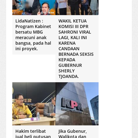
LidaNatizen :
WAKIL KETUA
Program Kabinet
KOMISI III DPR
bersatu MBG
SAHRONI VIRAL
meracuni anak
LAGI, KALI INI
bangsa, pada hal
KARENA
ini proyek.
CANDAAN
BERNADA SEKSIS
KEPADA
GUBERNUR
SHERLY
TJOANDA.
Hakim terlibat
Jika Gubenur,
jual beli putusan
Walikota dan