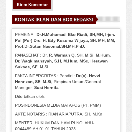
KONTAK IKLAN DAN BOX REDAKSI
PEMBINA :
Dr.H.Muhamad
Eko
Riadi
, SH,MH
, Irjen.
Pol (Pur) Drs. H. Edy Kusuma Wijaya, SH.
MH,
MM,
Prof
.
Dr.Sutan Nasomal,SH.MH,PhD.
PANASEHAT :
Dr. R. Warman Q, SH, M.Si, M.Hum
,
Dr, Waqkimansyah, S.H, M.Hum, MSc
,
Herawan
Sukses, SE, M,Si
FAKTA INTERGRITAS : Pendiri :
Dr.(c). Hevvi
Henrizan
, SE, M.Si
,
Pimpinan Umum/General
Maneger:
Susi
Hernita
Diterbitkan oleh:
POSINDONESIA MEDIA MATAPOS (PT. PMM)
AKTE NOTARIS : RIAN ARIAPUTRA, SH, M.Kn
MENTERI HUKUM DAN HAM RI NO. AHU-
0044489.AH.01.01 TAHUN 2023.