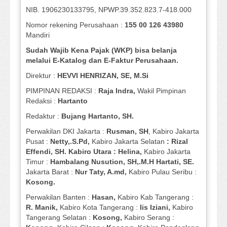
NIB. 1906230133795, NPWP.39.352.823.7-418.000
Nomor rekening Perusahaan :
155 00 126 43980
Mandiri
Sudah Wajib Kena Pajak (WKP) bisa belanja
melalui E-Katalog dan E-Faktur Perusahaan.
Direktur :
HEVVI HENRIZAN, SE,
M.Si
PIMPINAN REDAKSI :
Raja Indra,
Wakil Pimpinan
Redaksi :
Hartanto
Redaktur :
Bujang Hartanto, SH.
Perwakilan DKI Jakarta :
Rusman, SH
, Kabiro Jakarta
Pusat :
Netty,.S.Pd,
Kabiro Jakarta Selatan
: Rizal
Effendi, SH. Kabiro Utara : Helina,
Kabiro Jakarta
Timur :
Hambalang Nusution, SH,.M.H Hartati, SE.
Jakarta Barat :
Nur Taty, A.md,
Kabiro Pulau Seribu :
Kosong.
Perwakilan Banten :
Hasan,
Kabiro Kab Tangerang :
R. Manik,
Kabiro Kota Tangerang :
Iis Iziani,
Kabiro
Tangerang Selatan :
Kosong,
Kabiro Serang :