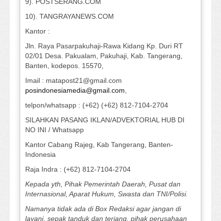
9). POSTSERANG.COM
10). TANGRAYANEWS.COM
Kantor :
Jln. Raya Pasarpakuhaji-Rawa Kidang Kp. Duri RT
02/01 Desa. Pakualam, Pakuhaji, Kab. Tangerang,
Banten, kodepos. 15570,
Imail : matapost21@gmail.com
posindonesiamedia@gmail.com
,
telpon/whatsapp : (+62) (+62) 812-7104-2704
SILAHKAN PASANG IKLAN/ADVEKTORIAL HUB DI
NO INI / Whatsapp
Kantor Cabang Rajeg, Kab Tangerang, Banten-
Indonesia
Raja Indra : (+62) 812-7104-2704
Kepada yth, Pihak Pemerintah Daerah, Pusat dan
Internasional, Aparat Hukum, Swasta dan TNI/Polisi.
Namanya tidak ada di Box Redaksi agar jangan di
layani, sepak tanduk dan terjang, pihak perusahaan