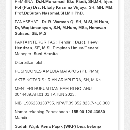
PEMBINA :
Dr.H.Muhamad
Eko
Riadi
, SH,MH
, Irjen.
Pol (Pur) Drs. H. Edy Kusuma Wijaya, SH.
MH,
MM,
Prof
.
Dr.Sutan Nasomal,SH.MH,PhD.
PANASEHAT :
Dr. R. Warman Q, SH, M.Si, M.Hum
,
Dr, Waqkimansyah, S.H, M.Hum, MSc
,
Herawan
Sukses, SE, M,Si
FAKTA INTERGRITAS : Pendiri :
Dr.(c). Hevvi
Henrizan
, SE, M.Si
,
Pimpinan Umum/General
Maneger:
Susi
Hernita
Diterbitkan oleh:
POSINDONESIA MEDIA MATAPOS (PT. PMM)
AKTE NOTARIS : RIAN ARIAPUTRA, SH, M.Kn
MENTERI HUKUM DAN HAM RI NO. AHU-
0044489.AH.01.01 TAHUN 2023.
NIB. 1906230133795, NPWP.39.352.823.7-418.000
Nomor rekening Perusahaan :
155 00 126 43980
Mandiri
Sudah Wajib Kena Pajak (WKP) bisa belanja