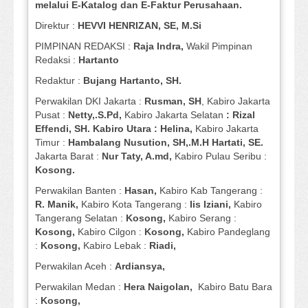
melalui E-Katalog dan E-Faktur Perusahaan.
Direktur :
HEVVI HENRIZAN, SE,
M.Si
PIMPINAN REDAKSI :
Raja Indra,
Wakil Pimpinan
Redaksi :
Hartanto
Redaktur :
Bujang Hartanto, SH.
Perwakilan DKI Jakarta :
Rusman, SH
, Kabiro Jakarta
Pusat :
Netty,.S.Pd,
Kabiro Jakarta Selatan
: Rizal
Effendi, SH. Kabiro Utara : Helina,
Kabiro Jakarta
Timur :
Hambalang Nusution, SH,.M.H Hartati, SE.
Jakarta Barat :
Nur Taty, A.md,
Kabiro Pulau Seribu :
Kosong.
Perwakilan Banten :
Hasan,
Kabiro Kab Tangerang :
R. Manik,
Kabiro Kota Tangerang :
Iis Iziani,
Kabiro
Tangerang Selatan :
Kosong,
Kabiro Serang :
Kosong,
Kabiro Cilgon :
Kosong,
Kabiro Pandeglang
:
Kosong,
Kabiro Lebak :
Riadi,
Perwakilan Aceh :
Ardiansya,
Perwakilan Medan :
Hera Naigolan,
Kabiro Batu Bara
:
Kosong,