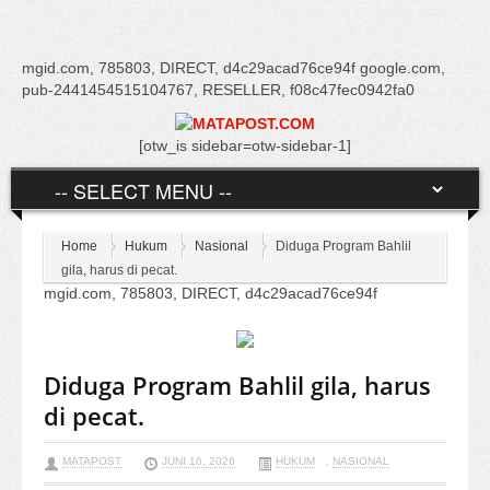
mgid.com, 785803, DIRECT, d4c29acad76ce94f google.com,
pub-2441454515104767, RESELLER, f08c47fec0942fa0
[otw_is sidebar=otw-sidebar-1]
Home
Hukum
Nasional
Diduga Program Bahlil
gila, harus di pecat.
mgid.com, 785803, DIRECT, d4c29acad76ce94f
Diduga Program Bahlil gila, harus
di pecat.
MATAPOST
JUNI 16, 2026
HUKUM
,
NASIONAL