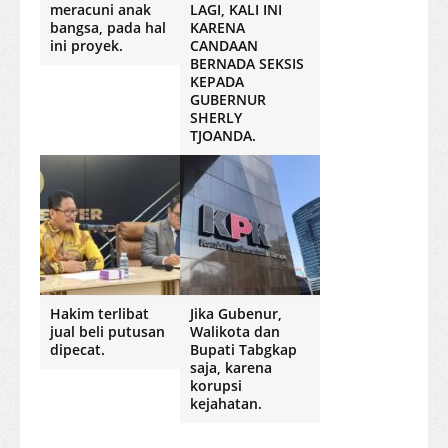
meracuni anak
LAGI, KALI INI
bangsa, pada hal
KARENA
ini proyek.
CANDAAN
BERNADA SEKSIS
KEPADA
GUBERNUR
SHERLY
TJOANDA.
Hakim terlibat
Jika Gubenur,
jual beli putusan
Walikota dan
dipecat.
Bupati Tabgkap
saja, karena
korupsi
kejahatan.