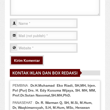
KONTAK IKLAN DAN BOX REDAKSI
PEMBINA :
Dr.H.Muhamad
Eko
Riadi
, SH,MH
, Irjen.
Pol (Pur) Drs. H. Edy Kusuma Wijaya, SH.
MH,
MM,
Prof
.
Dr.Sutan Nasomal,SH.MH,PhD.
PANASEHAT :
Dr. R. Warman Q, SH, M.Si, M.Hum
,
Dr, Waqkimansyah, S.H, M.Hum, MSc
,
Herawan