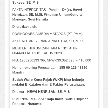
Sukses, SE, M,Si
FAKTA INTERGRITAS : Pendiri :
Dr.(c). Hevvi
Henrizan
, SE, M.Si
,
Pimpinan Umum/General
Maneger:
Susi
Hernita
Diterbitkan oleh:
POSINDONESIA MEDIA MATAPOS (PT. PMM)
AKTE NOTARIS : RIAN ARIAPUTRA, SH, M.Kn
MENTERI HUKUM DAN HAM RI NO. AHU-
0044489.AH.01.01 TAHUN 2023.
NIB. 1906230133795, NPWP.39.352.823.7-418.000
Nomor rekening Perusahaan :
155 00 126 43980
Mandiri
Sudah Wajib Kena Pajak (WKP) bisa belanja
melalui E-Katalog dan E-Faktur Perusahaan.
Direktur :
HEVVI HENRIZAN, SE,
M.Si
PIMPINAN REDAKSI :
Raja Indra,
Wakil Pimpinan
Redaksi :
Hartanto