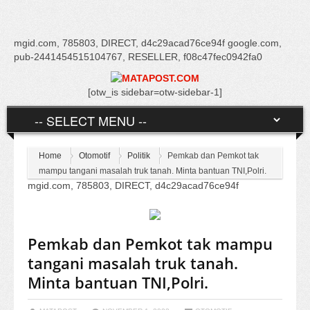
mgid.com, 785803, DIRECT, d4c29acad76ce94f google.com,
pub-2441454515104767, RESELLER, f08c47fec0942fa0
[otw_is sidebar=otw-sidebar-1]
Home
Otomotif
Politik
Pemkab dan Pemkot tak
mampu tangani masalah truk tanah. Minta bantuan TNI,Polri.
mgid.com, 785803, DIRECT, d4c29acad76ce94f
Pemkab dan Pemkot tak mampu
tangani masalah truk tanah.
Minta bantuan TNI,Polri.