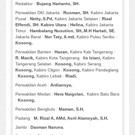
Redaktur :
Bujang Hartanto, SH.
Perwakilan DKI Jakarta :
Rusman, SH
, Kabiro Jakarta
Pusat :
Netty,.S.Pd,
Kabiro Jakarta Selatan
: Rizal
Effendi, SH. Kabiro Utara : Helina,
Kabiro Jakarta
Timur :
Hambalang Nusution, SH,.M.H Hartati, SE.
Jakarta Barat :
Nur Taty, A.md,
Kabiro Pulau Seribu :
Kosong.
Perwakilan Banten :
Hasan,
Kabiro Kab Tangerang :
R. Manik,
Kabiro Kota Tangerang :
Iis Iziani,
Kabiro
Tangerang Selatan :
Kosong,
Kabiro Serang :
Kosong,
Kabiro Cilgon :
Kosong,
Kabiro Pandeglang
:
Kosong,
Kabiro Lebak :
Riadi,
Perwakilan Aceh :
Ardiansya,
Perwakilan Medan :
Hera Naigolan,
Kabiro Batu Bara
:
Kosong,
Perwakilan Bengkulu :
Maman, S.H,
Padang :
M. Rizal A, AMd, Asril Alamsyah, S.H,
Jambi :
Dasman
Naruna
,