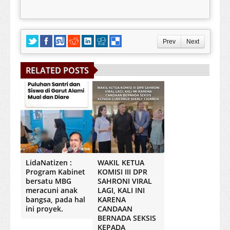
Prev
Next
RELATED POSTS
LidaNatizen :
WAKIL KETUA
Program Kabinet
KOMISI III DPR
bersatu MBG
SAHRONI VIRAL
meracuni anak
LAGI, KALI INI
bangsa, pada hal
KARENA
ini proyek.
CANDAAN
BERNADA SEKSIS
KEPADA