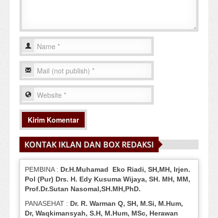
KONTAK IKLAN DAN BOX REDAKSI
PEMBINA :
Dr.H.Muhamad
Eko
Riadi
, SH,MH
, Irjen.
Pol (Pur) Drs. H. Edy Kusuma Wijaya, SH.
MH,
MM,
Prof
.
Dr.Sutan Nasomal,SH.MH,PhD.
PANASEHAT :
Dr. R. Warman Q, SH, M.Si, M.Hum
,
Dr, Waqkimansyah, S.H, M.Hum, MSc
,
Herawan