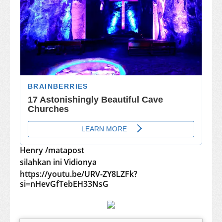
Henry /matapost
silahkan ini Vidionya
https://youtu.be/URV-ZY8LZFk?
si=nHevGfTebEH33NsG