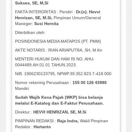
Sukses, SE, M,Si
FAKTA INTERGRITAS : Pendiri :
Dr.(c). Hevvi
Henrizan
, SE, M.Si
,
Pimpinan Umum/General
Maneger:
Susi
Hernita
Diterbitkan oleh:
POSINDONESIA MEDIA MATAPOS (PT. PMM)
AKTE NOTARIS : RIAN ARIAPUTRA, SH, M.Kn
MENTERI HUKUM DAN HAM RI NO. AHU-
0044489.AH.01.01 TAHUN 2023.
NIB. 1906230133795, NPWP.39.352.823.7-418.000
Nomor rekening Perusahaan :
155 00 126 43980
Mandiri
Sudah Wajib Kena Pajak (WKP) bisa belanja
melalui E-Katalog dan E-Faktur Perusahaan.
Direktur :
HEVVI HENRIZAN, SE,
M.Si
PIMPINAN REDAKSI :
Raja Indra,
Wakil Pimpinan
Redaksi :
Hartanto