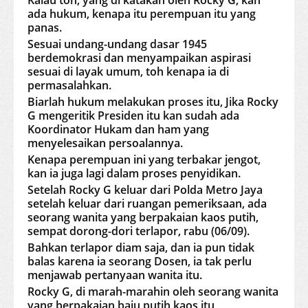
Kalau toh, yang di katakan oleh Rocky G, kan
ada hukum, kenapa itu perempuan itu yang
panas.
Sesuai undang-undang dasar 1945
berdemokrasi dan menyampaikan aspirasi
sesuai di layak umum, toh kenapa ia di
permasalahkan.
Biarlah hukum melakukan proses itu, Jika Rocky
G mengeritik Presiden itu kan sudah ada
Koordinator Hukam dan ham yang
menyelesaikan persoalannya.
Kenapa perempuan ini yang terbakar jengot,
kan ia juga lagi dalam proses penyidikan.
Setelah Rocky G keluar dari Polda Metro Jaya
setelah keluar dari ruangan pemeriksaan, ada
seorang wanita yang berpakaian kaos putih,
sempat dorong-dori terlapor, rabu (06/09).
Bahkan terlapor diam saja, dan ia pun tidak
balas karena ia seorang Dosen, ia tak perlu
menjawab pertanyaan wanita itu.
Rocky G, di marah-marahin oleh seorang wanita
yang berpakaian baju putih kaos itu