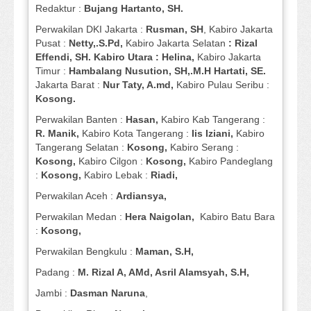
Redaktur :
Bujang Hartanto, SH.
Perwakilan DKI Jakarta :
Rusman, SH
, Kabiro Jakarta
Pusat :
Netty,.S.Pd,
Kabiro Jakarta Selatan
: Rizal
Effendi, SH. Kabiro Utara : Helina,
Kabiro Jakarta
Timur :
Hambalang Nusution, SH,.M.H Hartati, SE.
Jakarta Barat :
Nur Taty, A.md,
Kabiro Pulau Seribu :
Kosong.
Perwakilan Banten :
Hasan,
Kabiro Kab Tangerang :
R. Manik,
Kabiro Kota Tangerang :
Iis Iziani,
Kabiro
Tangerang Selatan :
Kosong,
Kabiro Serang :
Kosong,
Kabiro Cilgon :
Kosong,
Kabiro Pandeglang
:
Kosong,
Kabiro Lebak :
Riadi,
Perwakilan Aceh :
Ardiansya,
Perwakilan Medan :
Hera Naigolan,
Kabiro Batu Bara
:
Kosong,
Perwakilan Bengkulu :
Maman, S.H,
Padang :
M. Rizal A, AMd, Asril Alamsyah, S.H,
Jambi :
Dasman
Naruna
,