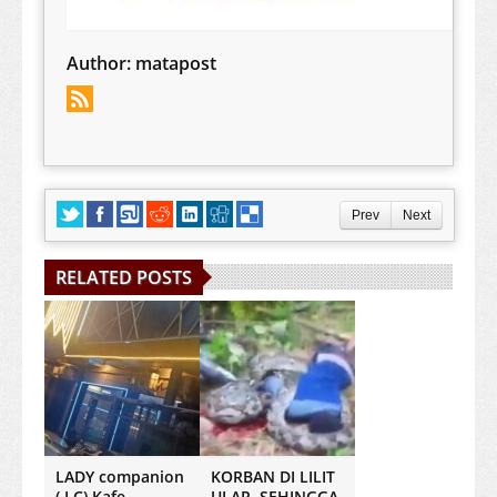
Author:
matapost
Prev
Next
RELATED POSTS
LADY companion
KORBAN DI LILIT
( LC) Kafe
ULAR, SEHINGGA