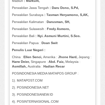
Madiun
: Markum,
Perwakilan Jawa Tengah
: Daru Dono, S.Pd,
Perwakilan Surabaya
: Tasman Heryamono, S,AK,
Perwakilan Kalimatan :
Darusman, SH,
Perwakilan Sulawesih :
Fredy Asmoro,
Perwakilan Bali
: Nyi. Asmuni Murtini, S.Sos.
Perwakilan Papua :
Doan Swit
Penulis Luar Negeri :
China :
Ellen Senci,
Amerika :
Jhone Hard,
Jepang :
Harw Deier,
Singapure :
Abd. Faiz,
Melaysia :
Asmillah,
Australia :
Hadian Recar
POSINDONESIA MEDIA MATAPOS GROUP :
1). MATAPOST.COM
2). POSINDONESIA.NET
3). POSINDONESIANEW.ID
4). POSINTERNASIONAL.COM