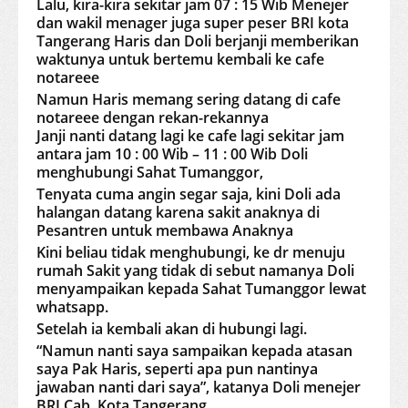
Lalu, kira-kira sekitar jam 07 : 15 Wib Menejer
dan wakil menager juga super peser BRI kota
Tangerang Haris dan Doli berjanji memberikan
waktunya untuk bertemu kembali ke cafe
notareee
Namun Haris memang sering datang di cafe
notareee dengan rekan-rekannya
Janji nanti datang lagi ke cafe lagi sekitar jam
antara jam 10 : 00 Wib – 11 : 00 Wib Doli
menghubungi Sahat Tumanggor,
Tenyata cuma angin segar saja, kini Doli ada
halangan datang karena sakit anaknya di
Pesantren untuk membawa Anaknya
Kini beliau tidak menghubungi, ke dr menuju
rumah Sakit yang tidak di sebut namanya Doli
menyampaikan kepada Sahat Tumanggor lewat
whatsapp.
Setelah ia kembali akan di hubungi lagi.
“Namun nanti saya sampaikan kepada atasan
saya Pak Haris, seperti apa pun nantinya
jawaban nanti dari saya”, katanya Doli menejer
BRI Cab. Kota Tangerang.