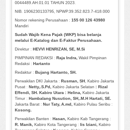
0044489.AH.01.01 TAHUN 2023.
NIB. 1906230133795, NPWP.39.352.823.7-418.000
Nomor rekening Perusahaan :
155 00 126 43980
Mandiri
Sudah Wajib Kena Pajak (WKP) bisa belanja
melalui E-Katalog dan E-Faktur Perusahaan.
Direktur :
HEVVI HENRIZAN, SE,
M.Si
PIMPINAN REDAKSI :
Raja Indra,
Wakil Pimpinan
Redaksi :
Hartanto
Redaktur :
Bujang Hartanto, SH.
Perwakilan DKI Jakarta :
Rusman, SH
, Kabiro Jakarta
Pusat :
Netty,.S.Pd,
Kabiro Jakarta Selatan
: Rizal
Effendi, SH. Kabiro Utara : Helina,
Kabiro Jakarta
Timur :
Hambalang Nusution, SH,.M.H Hartati, SE.
Jakarta Barat :
Nur Taty, A.md,
Kabiro Pulau Seribu :
Kosong.
Perwakilan Banten :
Hasan,
Kabiro Kab Tangerang :
R. Manik,
Kabiro Kota Tangerang :
Iis Iziani,
Kabiro