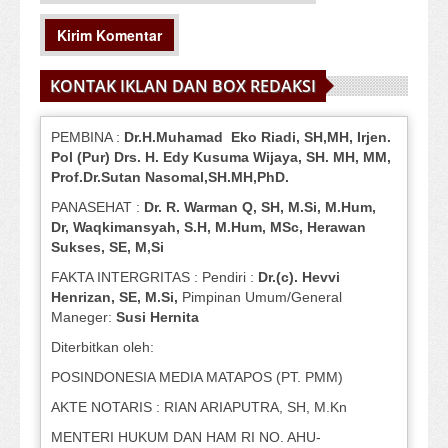
KONTAK IKLAN DAN BOX REDAKSI
PEMBINA :
Dr.H.Muhamad
Eko
Riadi
, SH,MH
, Irjen.
Pol (Pur) Drs. H. Edy Kusuma Wijaya, SH.
MH,
MM,
Prof
.
Dr.Sutan Nasomal,SH.MH,PhD.
PANASEHAT :
Dr. R. Warman Q, SH, M.Si, M.Hum
,
Dr, Waqkimansyah, S.H, M.Hum, MSc
,
Herawan
Sukses, SE, M,Si
FAKTA INTERGRITAS : Pendiri :
Dr.(c). Hevvi
Henrizan
, SE, M.Si
,
Pimpinan Umum/General
Maneger:
Susi
Hernita
Diterbitkan oleh:
POSINDONESIA MEDIA MATAPOS (PT. PMM)
AKTE NOTARIS : RIAN ARIAPUTRA, SH, M.Kn
MENTERI HUKUM DAN HAM RI NO. AHU-