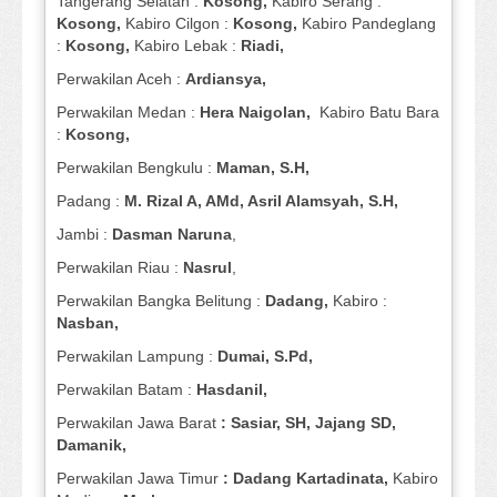
Tangerang Selatan :
Kosong,
Kabiro Serang :
Kosong,
Kabiro Cilgon :
Kosong,
Kabiro Pandeglang
:
Kosong,
Kabiro Lebak :
Riadi,
Perwakilan Aceh :
Ardiansya,
Perwakilan Medan :
Hera Naigolan,
Kabiro Batu Bara
:
Kosong,
Perwakilan Bengkulu :
Maman, S.H,
Padang :
M. Rizal A, AMd, Asril Alamsyah, S.H,
Jambi :
Dasman
Naruna
,
Perwakilan Riau :
Nasrul
,
Perwakilan Bangka Belitung :
Dadang,
Kabiro :
Nasban,
Perwakilan Lampung :
Dumai, S.Pd,
Perwakilan Batam :
Hasdanil,
Perwakilan Jawa Barat
: Sasiar, SH, Jajang SD,
Damanik,
Perwakilan Jawa Timur
: Dadang Kartadinata,
Kabiro