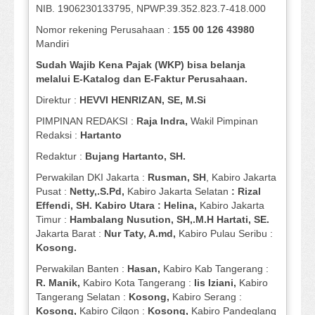
NIB. 1906230133795, NPWP.39.352.823.7-418.000
Nomor rekening Perusahaan :
155 00 126 43980
Mandiri
Sudah Wajib Kena Pajak (WKP) bisa belanja
melalui E-Katalog dan E-Faktur Perusahaan.
Direktur :
HEVVI HENRIZAN, SE,
M.Si
PIMPINAN REDAKSI :
Raja Indra,
Wakil Pimpinan
Redaksi :
Hartanto
Redaktur :
Bujang Hartanto, SH.
Perwakilan DKI Jakarta :
Rusman, SH
, Kabiro Jakarta
Pusat :
Netty,.S.Pd,
Kabiro Jakarta Selatan
: Rizal
Effendi, SH. Kabiro Utara : Helina,
Kabiro Jakarta
Timur :
Hambalang Nusution, SH,.M.H Hartati, SE.
Jakarta Barat :
Nur Taty, A.md,
Kabiro Pulau Seribu :
Kosong.
Perwakilan Banten :
Hasan,
Kabiro Kab Tangerang :
R. Manik,
Kabiro Kota Tangerang :
Iis Iziani,
Kabiro
Tangerang Selatan :
Kosong,
Kabiro Serang :
Kosong,
Kabiro Cilgon :
Kosong,
Kabiro Pandeglang