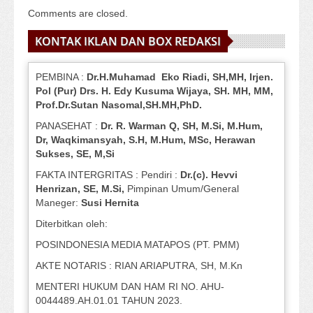
Comments are closed.
KONTAK IKLAN DAN BOX REDAKSI
PEMBINA :
Dr.H.Muhamad
Eko
Riadi
, SH,MH
, Irjen.
Pol (Pur) Drs. H. Edy Kusuma Wijaya, SH.
MH,
MM,
Prof
.
Dr.Sutan Nasomal,SH.MH,PhD.
PANASEHAT :
Dr. R. Warman Q, SH, M.Si, M.Hum
,
Dr, Waqkimansyah, S.H, M.Hum, MSc
,
Herawan
Sukses, SE, M,Si
FAKTA INTERGRITAS : Pendiri :
Dr.(c). Hevvi
Henrizan
, SE, M.Si
,
Pimpinan Umum/General
Maneger:
Susi
Hernita
Diterbitkan oleh:
POSINDONESIA MEDIA MATAPOS (PT. PMM)
AKTE NOTARIS : RIAN ARIAPUTRA, SH, M.Kn
MENTERI HUKUM DAN HAM RI NO. AHU-
0044489.AH.01.01 TAHUN 2023.