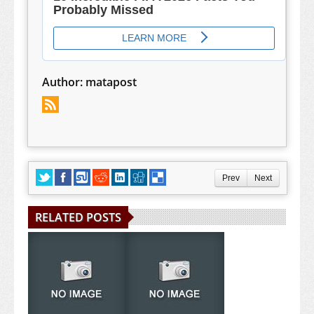
Author:
matapost
Prev
Next
RELATED POSTS