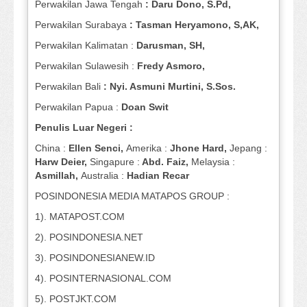
Perwakilan Jawa Tengah
: Daru Dono, S.Pd,
Perwakilan Surabaya
: Tasman Heryamono, S,AK,
Perwakilan Kalimatan :
Darusman, SH,
Perwakilan Sulawesih :
Fredy Asmoro,
Perwakilan Bali
: Nyi. Asmuni Murtini, S.Sos.
Perwakilan Papua :
Doan Swit
Penulis Luar Negeri :
China :
Ellen Senci,
Amerika :
Jhone Hard,
Jepang :
Harw Deier,
Singapure :
Abd. Faiz,
Melaysia :
Asmillah,
Australia :
Hadian Recar
POSINDONESIA MEDIA MATAPOS GROUP :
1). MATAPOST.COM
2). POSINDONESIA.NET
3). POSINDONESIANEW.ID
4). POSINTERNASIONAL.COM
5). POSTJKT.COM