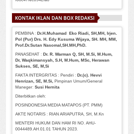
KONTAK IKLAN DAN BOX REDAKSI
PEMBINA :
Dr.H.Muhamad
Eko
Riadi
, SH,MH
, Irjen.
Pol (Pur) Drs. H. Edy Kusuma Wijaya, SH.
MH,
MM,
Prof
.
Dr.Sutan Nasomal,SH.MH,PhD.
PANASEHAT :
Dr. R. Warman Q, SH, M.Si, M.Hum
,
Dr, Waqkimansyah, S.H, M.Hum, MSc
,
Herawan
Sukses, SE, M,Si
FAKTA INTERGRITAS : Pendiri :
Dr.(c). Hevvi
Henrizan
, SE, M.Si
,
Pimpinan Umum/General
Maneger:
Susi
Hernita
Diterbitkan oleh:
POSINDONESIA MEDIA MATAPOS (PT. PMM)
AKTE NOTARIS : RIAN ARIAPUTRA, SH, M.Kn
MENTERI HUKUM DAN HAM RI NO. AHU-
0044489.AH.01.01 TAHUN 2023.