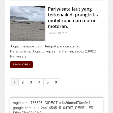
Pariwisata laut yang
terkenaik di prangtritis
mobil road dan motor-
motoran.
Januari 18, 2025
Jogja, matapost.com Tempat parawisata laut
Parangtristis, Jogja cukup ramai hari ini, sabtu (18/01).
Pariwisata
READ MORE
»
1
2
3
4
5
9
mgid.com, 785803, DIRECT, d4c29acad76ce94f
google.com, pub-2441454515104767, RESELLER,
f08c47fec0942fa0