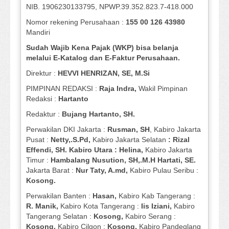
NIB. 1906230133795, NPWP.39.352.823.7-418.000
Nomor rekening Perusahaan :
155 00 126 43980
Mandiri
Sudah Wajib Kena Pajak (WKP) bisa belanja
melalui E-Katalog dan E-Faktur Perusahaan.
Direktur :
HEVVI HENRIZAN, SE,
M.Si
PIMPINAN REDAKSI :
Raja Indra,
Wakil Pimpinan
Redaksi :
Hartanto
Redaktur :
Bujang Hartanto, SH.
Perwakilan DKI Jakarta :
Rusman, SH
, Kabiro Jakarta
Pusat :
Netty,.S.Pd,
Kabiro Jakarta Selatan
: Rizal
Effendi, SH. Kabiro Utara : Helina,
Kabiro Jakarta
Timur :
Hambalang Nusution, SH,.M.H Hartati, SE.
Jakarta Barat :
Nur Taty, A.md,
Kabiro Pulau Seribu :
Kosong.
Perwakilan Banten :
Hasan,
Kabiro Kab Tangerang :
R. Manik,
Kabiro Kota Tangerang :
Iis Iziani,
Kabiro
Tangerang Selatan :
Kosong,
Kabiro Serang :
Kosong,
Kabiro Cilgon :
Kosong,
Kabiro Pandeglang