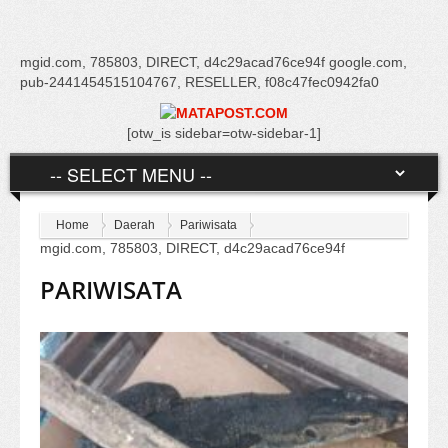
mgid.com, 785803, DIRECT, d4c29acad76ce94f google.com,
pub-2441454515104767, RESELLER, f08c47fec0942fa0
[otw_is sidebar=otw-sidebar-1]
Home
Daerah
Pariwisata
mgid.com, 785803, DIRECT, d4c29acad76ce94f
PARIWISATA