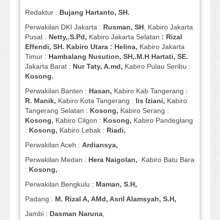
Redaktur :
Bujang Hartanto, SH.
Perwakilan DKI Jakarta :
Rusman, SH
, Kabiro Jakarta
Pusat :
Netty,.S.Pd,
Kabiro Jakarta Selatan
: Rizal
Effendi, SH. Kabiro Utara : Helina,
Kabiro Jakarta
Timur :
Hambalang Nusution, SH,.M.H Hartati, SE.
Jakarta Barat :
Nur Taty, A.md,
Kabiro Pulau Seribu :
Kosong.
Perwakilan Banten :
Hasan,
Kabiro Kab Tangerang :
R. Manik,
Kabiro Kota Tangerang :
Iis Iziani,
Kabiro
Tangerang Selatan :
Kosong,
Kabiro Serang :
Kosong,
Kabiro Cilgon :
Kosong,
Kabiro Pandeglang
:
Kosong,
Kabiro Lebak :
Riadi,
Perwakilan Aceh :
Ardiansya,
Perwakilan Medan :
Hera Naigolan,
Kabiro Batu Bara
:
Kosong,
Perwakilan Bengkulu :
Maman, S.H,
Padang :
M. Rizal A, AMd, Asril Alamsyah, S.H,
Jambi :
Dasman
Naruna
,