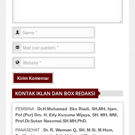
KONTAK IKLAN DAN BOX REDAKSI
PEMBINA :
Dr.H.Muhamad
Eko
Riadi
, SH,MH
, Irjen.
Pol (Pur) Drs. H. Edy Kusuma Wijaya, SH.
MH,
MM,
Prof
.
Dr.Sutan Nasomal,SH.MH,PhD.
PANASEHAT :
Dr. R. Warman Q, SH, M.Si, M.Hum
,