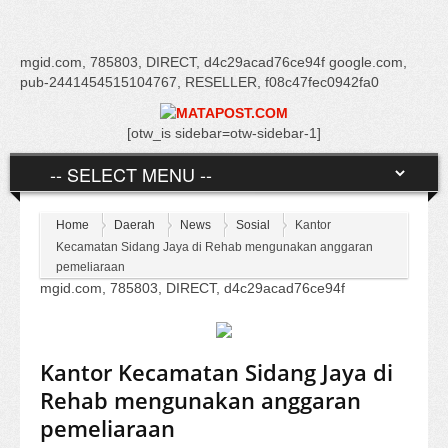
mgid.com, 785803, DIRECT, d4c29acad76ce94f google.com,
pub-2441454515104767, RESELLER, f08c47fec0942fa0
[otw_is sidebar=otw-sidebar-1]
Home
Daerah
News
Sosial
Kantor
Kecamatan Sidang Jaya di Rehab mengunakan anggaran
pemeliaraan
mgid.com, 785803, DIRECT, d4c29acad76ce94f
Kantor Kecamatan Sidang Jaya di
Rehab mengunakan anggaran
pemeliaraan