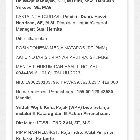
Dr, Waqkimansyah, S.H, M.Hum, MSc
,
Herawan
Sukses, SE, M,Si
FAKTA INTERGRITAS : Pendiri :
Dr.(c). Hevvi
Henrizan
, SE, M.Si
,
Pimpinan Umum/General
Maneger:
Susi
Hernita
Diterbitkan oleh:
POSINDONESIA MEDIA MATAPOS (PT. PMM)
AKTE NOTARIS : RIAN ARIAPUTRA, SH, M.Kn
MENTERI HUKUM DAN HAM RI NO. AHU-
0044489.AH.01.01 TAHUN 2023.
NIB. 1906230133795, NPWP.39.352.823.7-418.000
Nomor rekening Perusahaan :
155 00 126 43980
Mandiri
Sudah Wajib Kena Pajak (WKP) bisa belanja
melalui E-Katalog dan E-Faktur Perusahaan.
Direktur :
HEVVI HENRIZAN, SE,
M.Si
PIMPINAN REDAKSI :
Raja Indra,
Wakil Pimpinan
Redaksi :
Hartanto