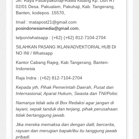
Jln. Raya Pasarpakuhaji-Rawa Kidang Kp. Duri RT
02/01 Desa. Pakualam, Pakuhaji, Kab. Tangerang,
Banten, kodepos. 15570,
Imail : matapost21@gmail.com
posindonesiamedia@gmail.com
,
telpon/whatsapp : (+62) (+62) 812-7104-2704
SILAHKAN PASANG IKLAN/ADVEKTORIAL HUB DI
NO INI / Whatsapp
Kantor Cabang Rajeg, Kab Tangerang, Banten-
Indonesia
Raja Indra : (+62) 812-7104-2704
Kepada yth, Pihak Pemerintah Daerah, Pusat dan
Internasional, Aparat Hukum, Swasta dan TNI/Polisi.
Namanya tidak ada di Box Redaksi agar jangan di
layani, sepak tanduk dan terjang, pihak perusahaan
tidak bertanggung jawab.
Jika mereka memaksa dan dengan dalil, bercerita,
rayuan dan merugian bapak/ibu itu tanggung jawab
pribadi.