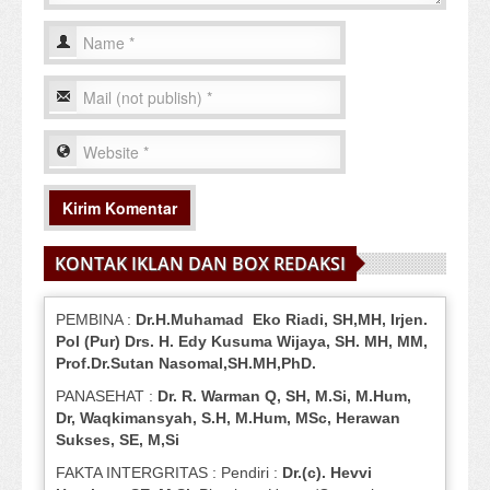
KONTAK IKLAN DAN BOX REDAKSI
PEMBINA :
Dr.H.Muhamad
Eko
Riadi
, SH,MH
, Irjen.
Pol (Pur) Drs. H. Edy Kusuma Wijaya, SH.
MH,
MM,
Prof
.
Dr.Sutan Nasomal,SH.MH,PhD.
PANASEHAT :
Dr. R. Warman Q, SH, M.Si, M.Hum
,
Dr, Waqkimansyah, S.H, M.Hum, MSc
,
Herawan
Sukses, SE, M,Si
FAKTA INTERGRITAS : Pendiri :
Dr.(c). Hevvi