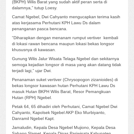
(BKPH) Wilis Barat yang sudah aktif peran serta di
dalamnya,” tutup Loesy.
Camat Ngebel, Dwi Cahyanto mengucapkan terima kasih
atas kerjasama Perhutani KPH Lawu Ds dalam
penanganan pasca bencana.
“Diharapkan dengan menanam rumput vertiver kembali
di lokasi rawan bencana maupun lokasi bekas longsor
khususnya di kawasan.
Gunung Wilis Jalur Wisata Telaga Ngebel dan sekitarnya
semoga kejadian longsor di masa yang akan datang tidak
terjadi lagi,” ujar Dwi.
Penanaman suket vertiver (Chrysopogon zizanioides) di
bekas longsor kawasan hutan Perhutani KPH Lawu Ds
masuk Hutan BKPH Wilis Barat, Resor Pemangkuan
Hutan (RPH) Ngebel.
Petak 64, 65 dihadiri oleh Perhutani, Camat Ngebel Dwi
Cahyanto, Kapolsek Ngebel AKP Eko Murbiyanto,
Danramil Ngebel Kapt.
Jamaludin, Kepala Desa Ngebel Mujiono, Kepala Desa
Sahang Slamet, Kepala Dinas Pariwisata Kabupaten