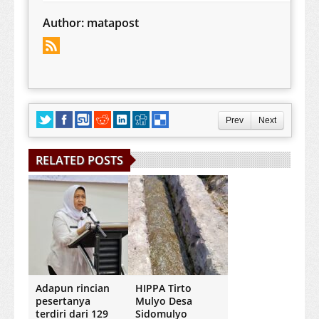
Author:
matapost
Prev
Next
RELATED POSTS
Adapun rincian
HIPPA Tirto
pesertanya
Mulyo Desa
terdiri dari 129
Sidomulyo