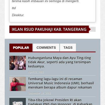
terima kasih imbauan ini semoga di mengerti.
ttd
Direktur.
IKLAN RSUD PAKUHAJI KAB. TANGERANG
POPULAR
COMMENTS
TAGS
Hubunganluna Maya dan Ayu Ting-ting
tidak Akur, seperti ada yang tersimpan
keduanya.
April 22, 2021
Tembang lagu-lagu ini di recaman
Universal Music Indonesia (UMI), berhasil
merekam berapa album dapur rekaman
Desember 19, 2021
Tiba-tiba Jokowi Presiden RI akan
tiadakan PNS dan Honorer, di Kabarkan