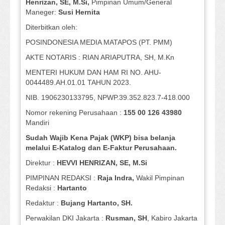
Henrizan
, SE, M.Si
,
Pimpinan Umum/General
Maneger:
Susi
Hernita
Diterbitkan oleh:
POSINDONESIA MEDIA MATAPOS (PT. PMM)
AKTE NOTARIS : RIAN ARIAPUTRA, SH, M.Kn
MENTERI HUKUM DAN HAM RI NO. AHU-
0044489.AH.01.01 TAHUN 2023.
NIB. 1906230133795, NPWP.39.352.823.7-418.000
Nomor rekening Perusahaan :
155 00 126 43980
Mandiri
Sudah Wajib Kena Pajak (WKP) bisa belanja
melalui E-Katalog dan E-Faktur Perusahaan.
Direktur :
HEVVI HENRIZAN, SE,
M.Si
PIMPINAN REDAKSI :
Raja Indra,
Wakil Pimpinan
Redaksi :
Hartanto
Redaktur :
Bujang Hartanto, SH.
Perwakilan DKI Jakarta :
Rusman, SH
, Kabiro Jakarta