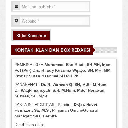
KONTAK IKLAN DAN BOX REDAKSI
PEMBINA :
Dr.H.Muhamad
Eko
Riadi
, SH,MH
, Irjen.
Pol (Pur) Drs. H. Edy Kusuma Wijaya, SH.
MH,
MM,
Prof
.
Dr.Sutan Nasomal,SH.MH,PhD.
PANASEHAT :
Dr. R. Warman Q, SH, M.Si, M.Hum
,
Dr, Waqkimansyah, S.H, M.Hum, MSc
,
Herawan
Sukses, SE, M,Si
FAKTA INTERGRITAS : Pendiri :
Dr.(c). Hevvi
Henrizan
, SE, M.Si
,
Pimpinan Umum/General
Maneger:
Susi
Hernita
Diterbitkan oleh: