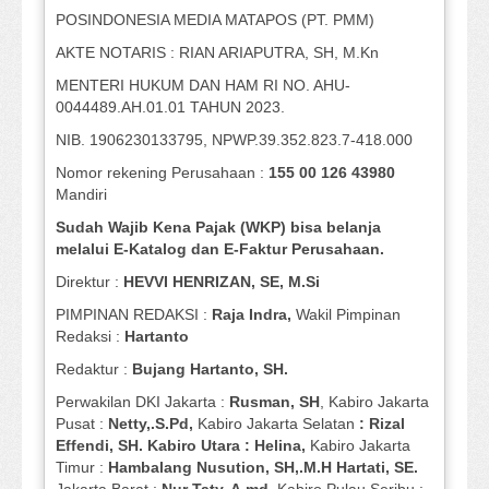
POSINDONESIA MEDIA MATAPOS (PT. PMM)
AKTE NOTARIS : RIAN ARIAPUTRA, SH, M.Kn
MENTERI HUKUM DAN HAM RI NO. AHU-
0044489.AH.01.01 TAHUN 2023.
NIB. 1906230133795, NPWP.39.352.823.7-418.000
Nomor rekening Perusahaan :
155 00 126 43980
Mandiri
Sudah Wajib Kena Pajak (WKP) bisa belanja
melalui E-Katalog dan E-Faktur Perusahaan.
Direktur :
HEVVI HENRIZAN, SE,
M.Si
PIMPINAN REDAKSI :
Raja Indra,
Wakil Pimpinan
Redaksi :
Hartanto
Redaktur :
Bujang Hartanto, SH.
Perwakilan DKI Jakarta :
Rusman, SH
, Kabiro Jakarta
Pusat :
Netty,.S.Pd,
Kabiro Jakarta Selatan
: Rizal
Effendi, SH. Kabiro Utara : Helina,
Kabiro Jakarta
Timur :
Hambalang Nusution, SH,.M.H Hartati, SE.