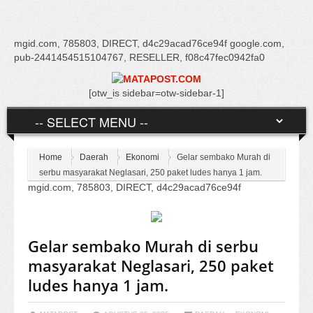
mgid.com, 785803, DIRECT, d4c29acad76ce94f google.com,
pub-2441454515104767, RESELLER, f08c47fec0942fa0
[otw_is sidebar=otw-sidebar-1]
Home
Daerah
Ekonomi
Gelar sembako Murah di
serbu masyarakat Neglasari, 250 paket ludes hanya 1 jam.
mgid.com, 785803, DIRECT, d4c29acad76ce94f
Gelar sembako Murah di serbu
masyarakat Neglasari, 250 paket
ludes hanya 1 jam.