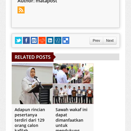
Author:
matapost
Prev
Next
RELATED POSTS
Adapun rincian
Sawah wakaf ini
pesertanya
dapat
terdiri dari 129
dimanfaatkan
orang calon
untuk
kafilah
mendukung