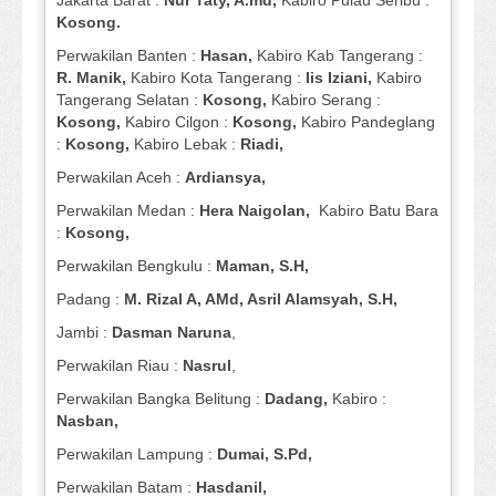
Jakarta Barat :
Nur Taty, A.md,
Kabiro Pulau Seribu :
Kosong.
Perwakilan Banten :
Hasan,
Kabiro Kab Tangerang :
R. Manik,
Kabiro Kota Tangerang :
Iis Iziani,
Kabiro
Tangerang Selatan :
Kosong,
Kabiro Serang :
Kosong,
Kabiro Cilgon :
Kosong,
Kabiro Pandeglang
:
Kosong,
Kabiro Lebak :
Riadi,
Perwakilan Aceh :
Ardiansya,
Perwakilan Medan :
Hera Naigolan,
Kabiro Batu Bara
:
Kosong,
Perwakilan Bengkulu :
Maman, S.H,
Padang :
M. Rizal A, AMd, Asril Alamsyah, S.H,
Jambi :
Dasman
Naruna
,
Perwakilan Riau :
Nasrul
,
Perwakilan Bangka Belitung :
Dadang,
Kabiro :
Nasban,
Perwakilan Lampung :
Dumai, S.Pd,
Perwakilan Batam :
Hasdanil,