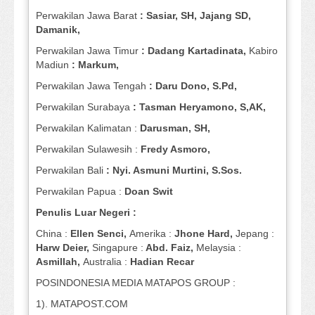
Perwakilan Jawa Barat
: Sasiar, SH, Jajang SD,
Damanik,
Perwakilan Jawa Timur
: Dadang Kartadinata,
Kabiro
Madiun
: Markum,
Perwakilan Jawa Tengah
: Daru Dono, S.Pd,
Perwakilan Surabaya
: Tasman Heryamono, S,AK,
Perwakilan Kalimatan :
Darusman, SH,
Perwakilan Sulawesih :
Fredy Asmoro,
Perwakilan Bali
: Nyi. Asmuni Murtini, S.Sos.
Perwakilan Papua :
Doan Swit
Penulis Luar Negeri :
China :
Ellen Senci,
Amerika :
Jhone Hard,
Jepang :
Harw Deier,
Singapure :
Abd. Faiz,
Melaysia :
Asmillah,
Australia :
Hadian Recar
POSINDONESIA MEDIA MATAPOS GROUP :
1). MATAPOST.COM