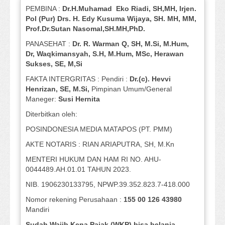
PEMBINA :
Dr.H.Muhamad
Eko
Riadi
, SH,MH
, Irjen.
Pol (Pur) Drs. H. Edy Kusuma Wijaya, SH.
MH,
MM,
Prof
.
Dr.Sutan Nasomal,SH.MH,PhD.
PANASEHAT :
Dr. R. Warman Q, SH, M.Si, M.Hum
,
Dr, Waqkimansyah, S.H, M.Hum, MSc
,
Herawan
Sukses, SE, M,Si
FAKTA INTERGRITAS : Pendiri :
Dr.(c). Hevvi
Henrizan
, SE, M.Si
,
Pimpinan Umum/General
Maneger:
Susi
Hernita
Diterbitkan oleh:
POSINDONESIA MEDIA MATAPOS (PT. PMM)
AKTE NOTARIS : RIAN ARIAPUTRA, SH, M.Kn
MENTERI HUKUM DAN HAM RI NO. AHU-
0044489.AH.01.01 TAHUN 2023.
NIB. 1906230133795, NPWP.39.352.823.7-418.000
Nomor rekening Perusahaan :
155 00 126 43980
Mandiri
Sudah Wajib Kena Pajak (WKP) bisa belanja