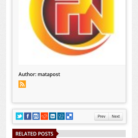
Author:
matapost
Prev
Next
RELATED POSTS