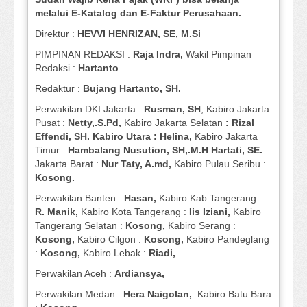
melalui E-Katalog dan E-Faktur Perusahaan.
Direktur :
HEVVI HENRIZAN, SE,
M.Si
PIMPINAN REDAKSI :
Raja Indra,
Wakil Pimpinan
Redaksi :
Hartanto
Redaktur :
Bujang Hartanto, SH.
Perwakilan DKI Jakarta :
Rusman, SH
, Kabiro Jakarta
Pusat :
Netty,.S.Pd,
Kabiro Jakarta Selatan
: Rizal
Effendi, SH. Kabiro Utara : Helina,
Kabiro Jakarta
Timur :
Hambalang Nusution, SH,.M.H Hartati, SE.
Jakarta Barat :
Nur Taty, A.md,
Kabiro Pulau Seribu :
Kosong.
Perwakilan Banten :
Hasan,
Kabiro Kab Tangerang :
R. Manik,
Kabiro Kota Tangerang :
Iis Iziani,
Kabiro
Tangerang Selatan :
Kosong,
Kabiro Serang :
Kosong,
Kabiro Cilgon :
Kosong,
Kabiro Pandeglang
:
Kosong,
Kabiro Lebak :
Riadi,
Perwakilan Aceh :
Ardiansya,
Perwakilan Medan :
Hera Naigolan,
Kabiro Batu Bara