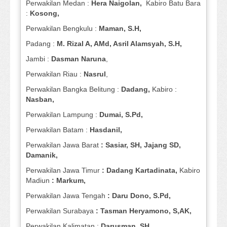
Perwakilan Medan :
Hera Naigolan,
Kabiro Batu Bara
:
Kosong,
Perwakilan Bengkulu :
Maman, S.H,
Padang :
M. Rizal A, AMd, Asril Alamsyah, S.H,
Jambi :
Dasman
Naruna
,
Perwakilan Riau :
Nasrul
,
Perwakilan Bangka Belitung :
Dadang,
Kabiro :
Nasban,
Perwakilan Lampung :
Dumai, S.Pd,
Perwakilan Batam :
Hasdanil,
Perwakilan Jawa Barat
: Sasiar, SH, Jajang SD,
Damanik,
Perwakilan Jawa Timur
: Dadang Kartadinata,
Kabiro
Madiun
: Markum,
Perwakilan Jawa Tengah
: Daru Dono, S.Pd,
Perwakilan Surabaya
: Tasman Heryamono, S,AK,
Perwakilan Kalimatan :
Darusman, SH,