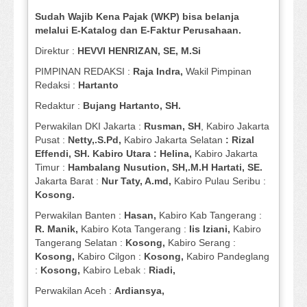
Sudah Wajib Kena Pajak (WKP) bisa belanja
melalui E-Katalog dan E-Faktur Perusahaan.
Direktur :
HEVVI HENRIZAN, SE,
M.Si
PIMPINAN REDAKSI :
Raja Indra,
Wakil Pimpinan
Redaksi :
Hartanto
Redaktur :
Bujang Hartanto, SH.
Perwakilan DKI Jakarta :
Rusman, SH
, Kabiro Jakarta
Pusat :
Netty,.S.Pd,
Kabiro Jakarta Selatan
: Rizal
Effendi, SH. Kabiro Utara : Helina,
Kabiro Jakarta
Timur :
Hambalang Nusution, SH,.M.H Hartati, SE.
Jakarta Barat :
Nur Taty, A.md,
Kabiro Pulau Seribu :
Kosong.
Perwakilan Banten :
Hasan,
Kabiro Kab Tangerang :
R. Manik,
Kabiro Kota Tangerang :
Iis Iziani,
Kabiro
Tangerang Selatan :
Kosong,
Kabiro Serang :
Kosong,
Kabiro Cilgon :
Kosong,
Kabiro Pandeglang
:
Kosong,
Kabiro Lebak :
Riadi,
Perwakilan Aceh :
Ardiansya,