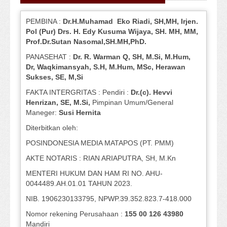
PEMBINA :
Dr.H.Muhamad
Eko
Riadi
, SH,MH
, Irjen.
Pol (Pur) Drs. H. Edy Kusuma Wijaya, SH.
MH,
MM,
Prof
.
Dr.Sutan Nasomal,SH.MH,PhD.
PANASEHAT :
Dr. R. Warman Q, SH, M.Si, M.Hum
,
Dr, Waqkimansyah, S.H, M.Hum, MSc
,
Herawan
Sukses, SE, M,Si
FAKTA INTERGRITAS : Pendiri :
Dr.(c). Hevvi
Henrizan
, SE, M.Si
,
Pimpinan Umum/General
Maneger:
Susi
Hernita
Diterbitkan oleh:
POSINDONESIA MEDIA MATAPOS (PT. PMM)
AKTE NOTARIS : RIAN ARIAPUTRA, SH, M.Kn
MENTERI HUKUM DAN HAM RI NO. AHU-
0044489.AH.01.01 TAHUN 2023.
NIB. 1906230133795, NPWP.39.352.823.7-418.000
Nomor rekening Perusahaan :
155 00 126 43980
Mandiri