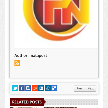
Author:
matapost
Prev
Next
RELATED POSTS