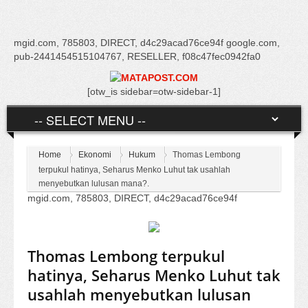
mgid.com, 785803, DIRECT, d4c29acad76ce94f google.com,
pub-2441454515104767, RESELLER, f08c47fec0942fa0
[otw_is sidebar=otw-sidebar-1]
Home
Ekonomi
Hukum
Thomas Lembong
terpukul hatinya, Seharus Menko Luhut tak usahlah
menyebutkan lulusan mana?.
mgid.com, 785803, DIRECT, d4c29acad76ce94f
Thomas Lembong terpukul
hatinya, Seharus Menko Luhut tak
usahlah menyebutkan lulusan