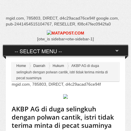
mgid.com, 785803, DIRECT, d4c29acad76ce94f google.com,
pub-2441454515104767, RESELLER, f08c47fec0942fa0
[otw_is sidebar=otw-sidebar-1]
Home
Daerah
Hukum
AKBP AG di duga
selingkuh dengan polwan cantik, istri tidak terima minta di
pecat suaminya
mgid.com, 785803, DIRECT, d4c29acad76ce94f
AKBP AG di duga selingkuh
dengan polwan cantik, istri tidak
terima minta di pecat suaminya