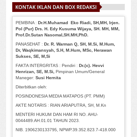
KONTAK IKLAN DAN BOX REDAKSI
PEMBINA :
Dr.H.Muhamad
Eko
Riadi
, SH,MH
, Irjen.
Pol (Pur) Drs. H. Edy Kusuma Wijaya, SH.
MH,
MM,
Prof
.
Dr.Sutan Nasomal,SH.MH,PhD.
PANASEHAT :
Dr. R. Warman Q, SH, M.Si, M.Hum
,
Dr, Waqkimansyah, S.H, M.Hum, MSc
,
Herawan
Sukses, SE, M,Si
FAKTA INTERGRITAS : Pendiri :
Dr.(c). Hevvi
Henrizan
, SE, M.Si
,
Pimpinan Umum/General
Maneger:
Susi
Hernita
Diterbitkan oleh:
POSINDONESIA MEDIA MATAPOS (PT. PMM)
AKTE NOTARIS : RIAN ARIAPUTRA, SH, M.Kn
MENTERI HUKUM DAN HAM RI NO. AHU-
0044489.AH.01.01 TAHUN 2023.
NIB. 1906230133795, NPWP.39.352.823.7-418.000