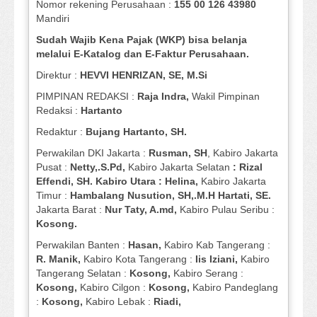
Nomor rekening Perusahaan :
155 00 126 43980
Mandiri
Sudah Wajib Kena Pajak (WKP) bisa belanja
melalui E-Katalog dan E-Faktur Perusahaan.
Direktur :
HEVVI HENRIZAN, SE,
M.Si
PIMPINAN REDAKSI :
Raja Indra,
Wakil Pimpinan
Redaksi :
Hartanto
Redaktur :
Bujang Hartanto, SH.
Perwakilan DKI Jakarta :
Rusman, SH
, Kabiro Jakarta
Pusat :
Netty,.S.Pd,
Kabiro Jakarta Selatan
: Rizal
Effendi, SH. Kabiro Utara : Helina,
Kabiro Jakarta
Timur :
Hambalang Nusution, SH,.M.H Hartati, SE.
Jakarta Barat :
Nur Taty, A.md,
Kabiro Pulau Seribu :
Kosong.
Perwakilan Banten :
Hasan,
Kabiro Kab Tangerang :
R. Manik,
Kabiro Kota Tangerang :
Iis Iziani,
Kabiro
Tangerang Selatan :
Kosong,
Kabiro Serang :
Kosong,
Kabiro Cilgon :
Kosong,
Kabiro Pandeglang
:
Kosong,
Kabiro Lebak :
Riadi,