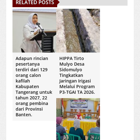
RELATED POSTS
Adapun rincian
HIPPA Tirto
pesertanya
Mulyo Desa
terdiri dari 129
Sidomulyo
orang calon
Tingkatkan
kafilah
Jaringan Irigasi
Kabupaten
Melalui Program
Tangerang untuk
P3-TGAI TA 2026.
tahun 2027, 22
orang pembina
dari Provinsi
Banten.