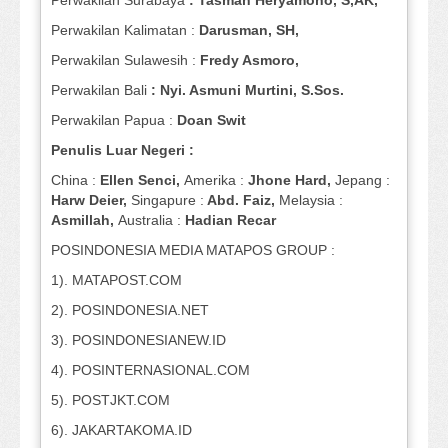
Perwakilan Surabaya
: Tasman Heryamono, S,AK,
Perwakilan Kalimatan :
Darusman, SH,
Perwakilan Sulawesih :
Fredy Asmoro,
Perwakilan Bali
: Nyi. Asmuni Murtini, S.Sos.
Perwakilan Papua :
Doan Swit
Penulis Luar Negeri :
China :
Ellen Senci,
Amerika :
Jhone Hard,
Jepang :
Harw Deier,
Singapure :
Abd. Faiz,
Melaysia :
Asmillah,
Australia :
Hadian Recar
POSINDONESIA MEDIA MATAPOS GROUP :
1). MATAPOST.COM
2). POSINDONESIA.NET
3). POSINDONESIANEW.ID
4). POSINTERNASIONAL.COM
5). POSTJKT.COM
6). JAKARTAKOMA.ID